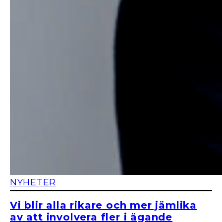
NYHETER
Vi blir alla rikare och mer jämlika
av att involvera fler i ägande