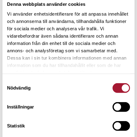
Denna webbplats använder cookies
Vi använder enhetsidentifierare för att anpassa innehållet
och annonserna till användarna, tillhandahålla funktioner
för sociala medier och analysera vår trafik. Vi
vidarebefordrar även sådana identifierare och annan
information från din enhet till de sociala medier och
annons- och analysföretag som vi samarbetar med.
NYHETER
Dessa kan i sin tur kombinera informationen med annan
information som du har tillhandahållit eller som de har
Bygger plattform för att förenkla
samlat in när du har använt deras tjänster.
samarbete mellan privat och ideell
Samtyckesval
sektor
Nödvändig
Att skänka pengar till välgörande ändamål och att vara
Inställningar
generösa gör oss lyckligare. – Det är ett fascinerande
problem, inte sant? Hur man kan göra samarbeten mellan
privat och ideell sektor ekonomiskt hållbara för att på ett
Statistik
robustare sätt möta de utmaningar vi står inför, säger Philip