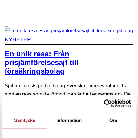
NYHETER
En unik resa: Från
prisjämförelsesajt till
försäkringsbolag
Spiltan Invests portföljbolag Svenska Fribrevsbolaget har
gjort en resa som de förmodligen är helt ensamma om. De
har gått från att göra prisjämförelser på nätet till att som
försäkringsbolag hjälpa svenskarna samla sina
pensionspengar. Deras resa speglar både innovation och
Samtycke
Information
Om
anpassning till de nya lagar som förändrat spelplanen
under de senaste åren. – Vi insåg…