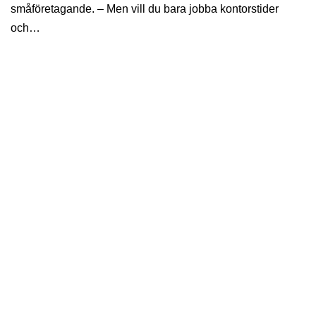
småföretagande. – Men vill du bara jobba kontorstider
och…
PORTRÄTT
Wilma vill bli miljonär – för att
hjälpa andra
Wilma Munther bor själv i ett enkelt torp – och sparar 75
procent av sin inkomst. Målet är att kunna hjälpa andra i
sin närhet. Möt en inspirerande 22-åring som lärt sig så
mycket om odling att hon knappt behöver köpa någon mat
under sommaren och som duschar utomhus, året om. – Det