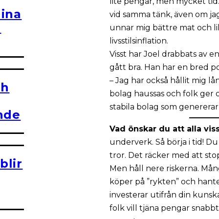
lite pengar, men mycket tid. 
aina
vid samma tänk, även om jag
a
unnar mig bättre mat och li
livsstilsinflation.
Visst har Joel drabbats av e
gått bra. Han har en bred p
– Jag har också hållit mig l
ch
bolag haussas och folk ger o
stabila bolag som genererar 
ande
Vad önskar du att alla vi
underverk. Så börja i tid! D
tror. Det räcker med att st
blir
Men håll nere riskerna. Mån
köper på ”rykten” och hanter
investerar utifrån din kunsk
folk vill tjäna pengar snabbt