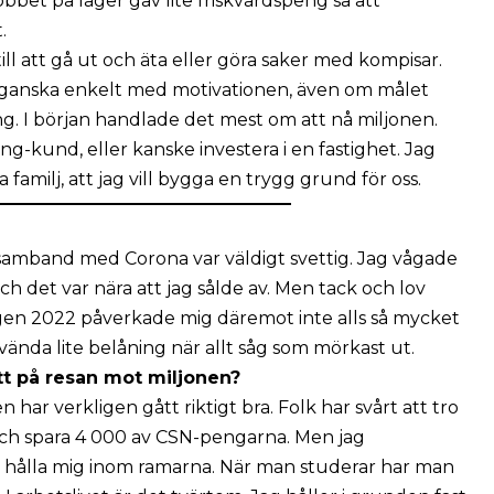
bbet på lager gav lite friskvårdspeng så att
.
ill att gå ut och äta eller göra saker med kompisar.
it ganska enkelt med motivationen, även om målet
g. I början handlade det mest om att nå miljonen.
king-kund, eller kanske investera i en fastighet. Jag
familj, att jag vill bygga en trygg grund för oss.
amband med Corona var väldigt svettig. Jag vågade
ch det var nära att jag sålde av. Men tack och lov
ngen 2022 påverkade mig däremot inte alls så mycket
vända lite belåning när allt såg som mörkast ut.
tt på resan mot miljonen?
 har verkligen gått riktigt bra. Folk har svårt att tro
 och spara 4 000 av CSN-pengarna. Men jag
t hålla mig inom ramarna. När man studerar har man