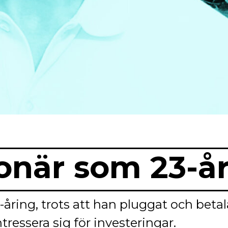
jonär som 23-å
åring, trots att han pluggat och betal
ntressera sig för investeringar.