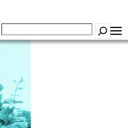
S
ö
k