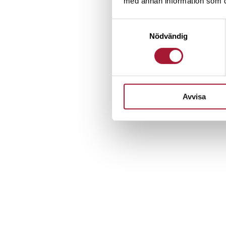
med annan information som du 
Samtyckesval
Nödvändig
Avvisa