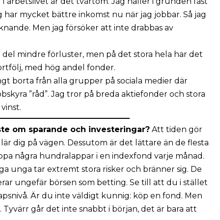
I arbetslivet är det tvärtom. Jag håller i grunden fast
 har mycket bättre inkomst nu när jag jobbar. Så jag
knande. Men jag försöker att inte drabbas av
n del mindre förluster, men på det stora hela har det
ortfölj, med hög andel fonder.
ångt borta från alla grupper på sociala medier där
bskyra ”råd”. Jag tror på breda aktiefonder och stora
vinst.
sste om sparande och investeringar?
Att tiden gör
u lär dig på vägen. Dessutom är det lättare än de flesta
oppa några hundralappar i en indexfond varje månad.
ga unga tar extremt stora risker och bränner sig. De
ar ungefär börsen som betting. Se till att du i stället
apsnivå. Är du inte väldigt kunnig: köp en fond. Men
. Tyvärr går det inte snabbt i början, det är bara att