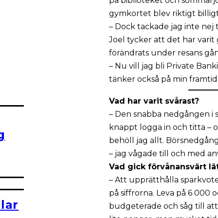
på biblioteket och sommarjo
gymkortet blev riktigt billigt
– Dock tackade jag inte nej t
Joel tycker att det har var
förändrats under resans gån
– Nu vill jag bli Private Ban
tänker också på min framtida 
Vad har varit svårast?
– Den snabba nedgången i s
knappt logga in och titta – o
g
behöll jag allt. Börsnedgå
– jag vågade till och med an
Vad gick förvånansvärt lä
– Att upprätthålla sparkvoten
på siffrorna. Leva på 6 000
lar
budgeterade och såg till at