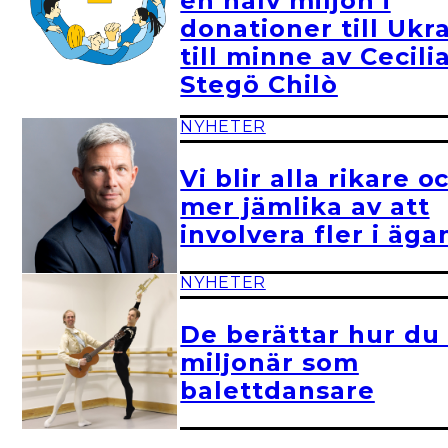
en halv miljon i
donationer till Ukr
till minne av Cecili
Stegö Chilò
NYHETER
Vi blir alla rikare o
mer jämlika av att
involvera fler i äg
NYHETER
De berättar hur du 
miljonär som
balettdansare