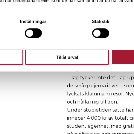
har tillhandahållit eller som de har samlat in när du har använt 
Inställningar
Statistik
Joel var bara 16 år när han 
tiden.
Tillåt urval
Men har du inte försakat 
tidigt i livet?
– Jag tycker inte det. Jag up
de små grejerna i livet – so
lyckats klämma in resor. Nyc
och hålla mig till den.
Under studietiden satte han
innebar 4 000 kr av totalt ci
studentlägenhet, med grati