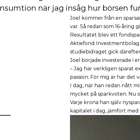
konsumtion när jag insåg hur börsen fun
Joel kommer från en sparsam
var. Så redan som 16-åring g
Resultatet blev ett fondspa
Aktiefond Investmentbolag.
studiebidraget gick därefter
Joel började investerade i e
– Jag har verkligen sparat 
passion. För mig är har det v
I dag, när han redan nått mi
mycket på sparkvoten. Nu stå
Varje krona han själv nyspara
kapitalet i dag, jämfört med 