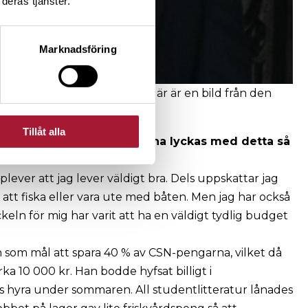
deras tjänster.
Marknadsföring
började investera på börsen. Här är en bild från den
Tillåt alla
väldigt mycket för att kunna lyckas med detta så
plever att jag lever väldigt bra. Dels uppskattar jag
m att fiska eller vara ute med båten. Men jag har också
keln för mig har varit att ha en väldigt tydlig budget
 som mål att spara 40 % av CSN-pengarna, vilket då
rka 10 000 kr. Han bodde hyfsat billigt i
s hyra under sommaren. All studentlitteratur lånades