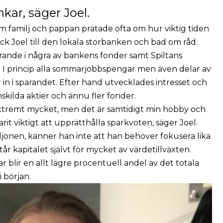
kar, säger Joel.
 familj och pappan pratade ofta om hur viktig tiden
ick Joel till den lokala storbanken och bad om råd.
rande i några av bankens fonder samt Spiltans
 I princip alla sommarjobbspengar men även delar av
 in i sparandet. Efter hand utvecklades intresset och
nskilda aktier och ännu fler fonder.
extremt mycket, men det är samtidigt min hobby och
arit viktigt att upprätthålla sparkvoten, säger Joel.
ljonen, känner han inte att han behöver fokusera lika
r kapitalet självt för mycket av värdetillväxten.
r blir en allt lägre procentuell andel av det totala
i början.