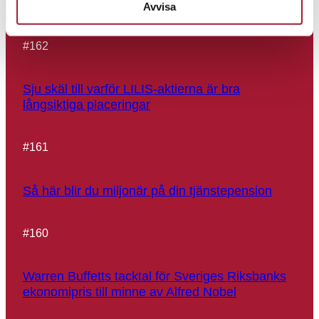
Börjessons börsspaning för 2026
Avvisa
#
162
Sju skäl till varför LILIS-aktierna är bra
långsiktiga placeringar
#
161
Så här blir du miljonär på din tjänstepension
#
160
Warren Buffetts tacktal för Sveriges Riksbanks
ekonomipris till minne av Alfred Nobel