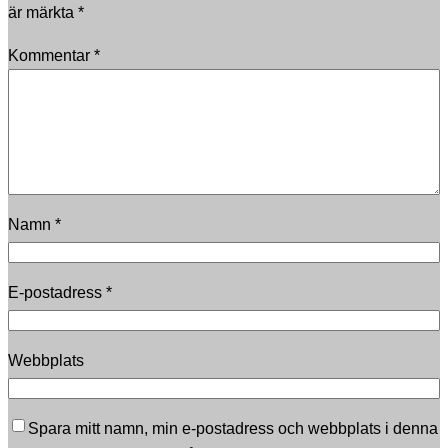
är märkta
*
Kommentar
*
Namn
*
E-postadress
*
Webbplats
Spara mitt namn, min e-postadress och webbplats i denna