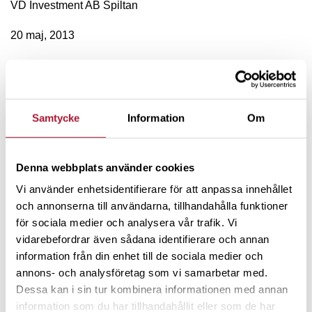
VD Investment AB Spiltan
20 maj, 2013
PS:
En allmän reflektion är hur positiv den allmänna
stämningen är i USA. Dow Jones aktieindex nådde för
första gången 15 000 i förra veckan och nu kan kanske
Samtycke
Information
Om
pendeln fortsätta med mer positiva tongångar under lång
tid som även sprider sig till Europa? Och sedan kommer en
ny krasch och då kan det vara bra att det precis som Buffett
Denna webbplats använder cookies
ha kassan full så att man kan göra fynd på
Vi använder enhetsidentifierare för att anpassa innehållet
aktiemarknaden. Men då kommer man nog att återigen
och annonserna till användarna, tillhandahålla funktioner
vara så rädd att jordens undergång är nära att man inte
för sociala medier och analysera vår trafik. Vi
vågar agera så en bättre strategi är helt enkelt att köpa och
vidarebefordrar även sådana identifierare och annan
behålla aktier och aktiefonder när man har pengar.
information från din enhet till de sociala medier och
annons- och analysföretag som vi samarbetar med.
PS 2
Läs gärna
”Warren Buffetts letters to Berkshire
Dessa kan i sin tur kombinera informationen med annan
Hathaways shareholders”
på
berkshirehathaway.com
information som du har tillhandahållit eller som de har