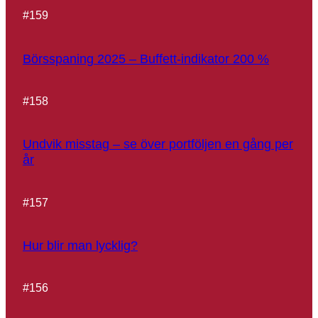
#
159
Börsspaning 2025 – Buffett-indikator 200 %
#
158
Undvik misstag – se över portföljen en gång per
år
#
157
Hur blir man lycklig?
#
156