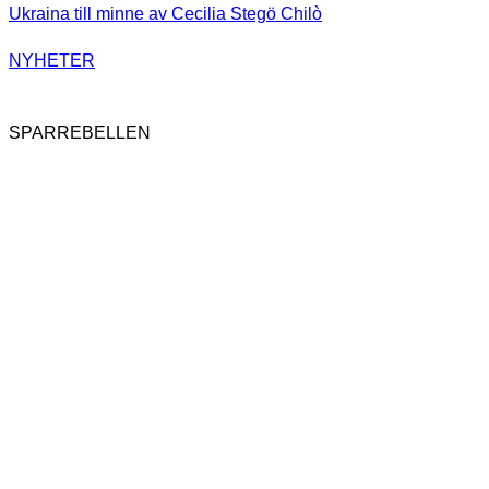
NYHETER
SPARREBELLEN
Spiltan Invest dubblar en halv miljon i
donationer till Ukraina till minne av
Cecilia Stegö Chilò
162
SPARREBELLEN