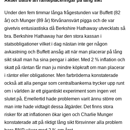
Aktier bättre än ränteplaceringar på lång sikt
Under den fem timmar långa frågestunden var Buffett (82
år) och Munger (89 år) förvånansvärt pigga och de var
givetvis entusiastiska då Berkshire Hathaway utvecklats så
bra. Berkshire Hathaway har den stora kassan i
statsobligationer vilket i dag nästan inte ger någon
avkastning och Buffett ansåg att när man placerar på lång
sikt skall man ha sina pengar i aktier. Med 2 % inflation och
skatt på räntan får man ju mindre köpkraft om man placerar
i räntor eller obligationer. Men farbröderna konstaterade
också att alla pengar som centralbankerna trycker upp runt
om i världen är ett gigantiskt experiment som ingen vet
slutet på. Emellertid hade problemen varit ännu större om
man inte hade vidtagit dessa åtgärder. Det finns stora
risker för att inflationen ökar igen och Charlie Munger
konstaterade att på riktigt lång sikt försvinner alla problem