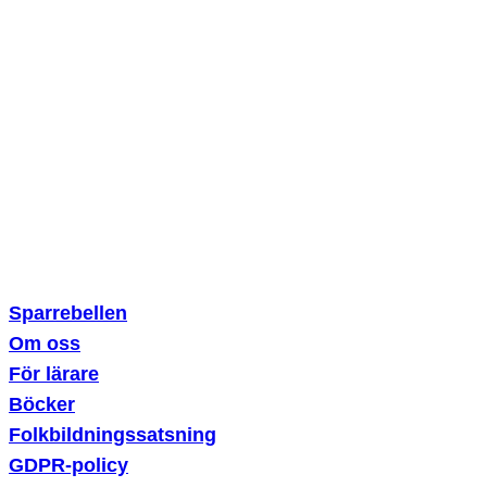
Sparklubben Media AB
Erik Dahlbergsallén 15
115 20 Stockholm
Sparrebellen
Om oss
För lärare
Böcker
Folkbildningssatsning
GDPR-policy