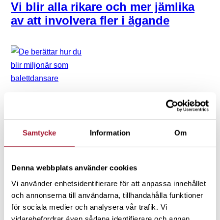
Vi blir alla rikare och mer jämlika
av att involvera fler i ägande
Samtycke
Information
Om
NYHETER
De berättar hur du blir miljonär
Denna webbplats använder cookies
som balettdansare
Vi använder enhetsidentifierare för att anpassa innehållet
och annonserna till användarna, tillhandahålla funktioner
Micke tycker att han måste känna ett större engagemang
för sociala medier och analysera vår trafik. Vi
för att köpa enskilda aktier. Han berättar att han ett år hade
vidarebefordrar även sådana identifierare och annan