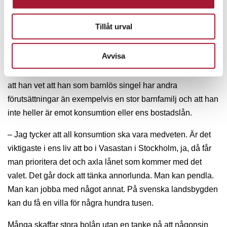
blir inte mer konsumtionsbenägen för att jag har mer på
Tillåt urval
kontot.
Avvisa
Att spara först och konsumera sen är självklart för Sparo
och för honom gäller det även bostadsköp. Han förtydligar
att han vet att han som barnlös singel har andra
förutsättningar än exempelvis en stor barnfamilj och att han
inte heller är emot konsumtion eller ens bostadslån.
– Jag tycker att all konsumtion ska vara medveten. Är det
viktigaste i ens liv att bo i Vasastan i Stockholm, ja, då får
man prioritera det och axla lånet som kommer med det
valet. Det går dock att tänka annorlunda. Man kan pendla.
Man kan jobba med något annat. På svenska landsbygden
kan du få en villa för några hundra tusen.
Många skaffar stora bolån utan en tanke på att någonsin