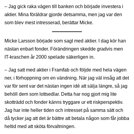
– Jag gick raka vägen till banken och började investera i
aktier. Mina föräldrar gjorde detsamma, men jag var den
som blev mest intresserad, berättar Micke.
Micke Larsson började som sagt med aktier. I dag kör han
nästan enbart fonder. Förändringen skedde gradvis men
IT-kraschen år 2000 spelade säkerligen in.
– Jag satt med aktier i Framfab och följde med hela vägen
ner, i förhoppning om en vändning. När jag väl insåg att det
var för sent var det nästan ingen idé att sälja längre, så jag
behöll dem som lottsedlar. Detta har nog gjort mig lite
skotträdd och fonder känns tryggare ur ett riskperspektiv.
Jag har inte heller tiden och intresset på samma sätt och
då tycker jag att det är bättre att betala någon som får jobba
heltid med att sköta förvaltningen.