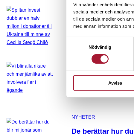
Vi använder enhetsidentifierar
NYHETER
sociala medier och analysera 
Spiltan Invest dub
till de sociala medier och a
med annan information som du 
i donationer till U
Cecilia Stegö Chil
Samtyckesval
Nödvändig
NYHETER
Vi blir alla rikare
att involvera fler 
Avvisa
NYHETER
De berättar hur du