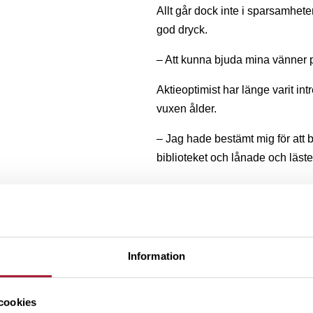
Allt går dock inte i sparsamhet
god dryck.
– Att kunna bjuda mina vänner 
Aktieoptimist har länge varit in
vuxen ålder.
– Jag hade bestämt mig för att bl
biblioteket och lånade och läste
Eftersom han alltid hade penga
börsen i dag ger dig
ont, satt han en dag med 300 00
 morgon”
om investeringar. Han såg Per 
Information
han var 24 år gammal. Så han
– Det som är så bra med hans böc
cookies
tidlösa råd som gör dig till mil