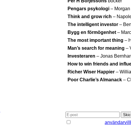
Per H Börjessons
böcker
Pengars psykologi
– Morgan
Think and grow rich
– Napole
The intelligent investor
– Ben
Bygg en förmögenhet
– Marc
The most important thing
– H
Man’s search for meaning
– 
Investeraren
– Jonas Bernha
How to win friends and infl
Richer Wiser Happier
– Willi
Poor Charlie’s Almanack
– C
PRENUMERERA PÅ VÅRT N
n
Jag godkänner
användarvill