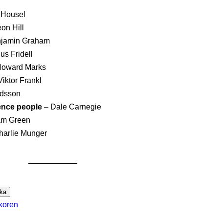
 Housel
on Hill
jamin Graham
us Fridell
oward Marks
Viktor Frankl
rdsson
uence people
– Dale Carnegie
am Green
harlie Munger
YHETSBREV
koren