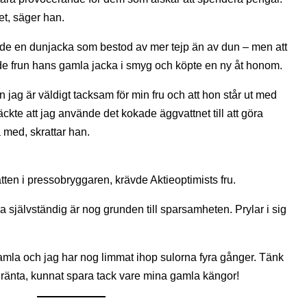
et, säger han.
hade en dunjacka som bestod av mer tejp än av dun – men att
ade frun hans gamla jacka i smyg och köpte en ny åt honom.
ag är väldigt tacksam för min fru och att hon står ut med
ckte att jag använde det kokade äggvattnet till att göra
a med, skrattar han.
ten i pressobryggaren, krävde Aktieoptimists fru.
ra självständig är nog grunden till sparsamheten. Prylar i sig
amla och jag har nog limmat ihop sulorna fyra gånger. Tänk
 ränta, kunnat spara tack vare mina gamla kängor!