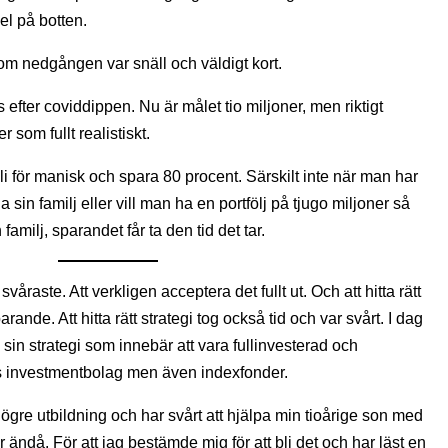
el på botten.
rsom nedgången var snäll och väldigt kort.
 efter coviddippen. Nu är målet tio miljoner, men riktigt
r som fullt realistiskt.
bli för manisk och spara 80 procent. Särskilt inte när man har
a sin familj eller vill man ha en portfölj på tjugo miljoner så
familj, sparandet får ta den tid det tar.
våraste. Att verkligen acceptera det fullt ut. Och att hitta rätt
rande. Att hitta rätt strategi tog också tid och var svårt. I dag
sin strategi som innebär att vara fullinvesterad och
s investmentbolag men även indexfonder.
högre utbildning och har svårt att hjälpa min tioårige son med
 ändå. För att jag bestämde mig för att bli det och har läst en