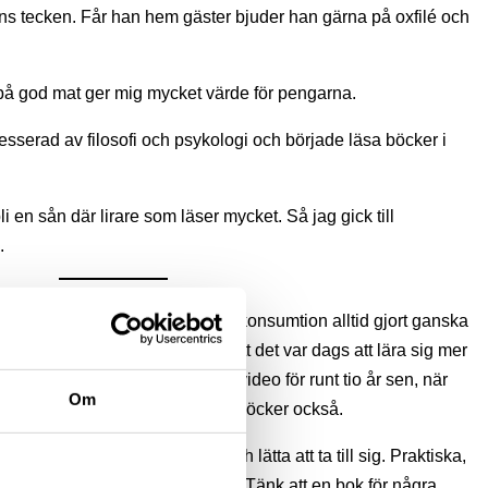
ens tecken. Får han hem gäster bjuder han gärna på oxfilé och
på god mat ger mig mycket värde för pengarna.
tresserad av filosofi och psykologi och började läsa böcker i
i en sån där lirare som läser mycket. Så jag gick till
.
r kvar i slutet av månaden och konsumtion alltid gjort ganska
0 kr på sparkontot och insåg att det var dags att lära sig mer
H Börjesson i någon YouTube-video för runt tio år sen, när
Om
 lånade hem Per H Börjessons böcker också.
ker är att de är avskalade och lätta att ta till sig. Praktiska,
jonär eller mångmiljonär över tid. Tänk att en bok för några