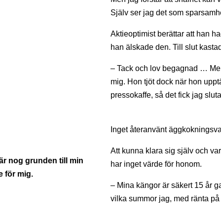
Själv ser jag det som sparsamh
Aktieoptimist berättar att han 
han älskade den. Till slut kast
– Tack och lov begagnad … Men j
mig. Hon tjöt dock när hon upptä
pressokaffe, så det fick jag slut
Inget återanvänt äggkokningsvat
Att kunna klara sig själv och va
är nog grunden till min
har inget värde för honom.
 för mig.
– Mina kängor är säkert 15 år g
vilka summor jag, med ränta på