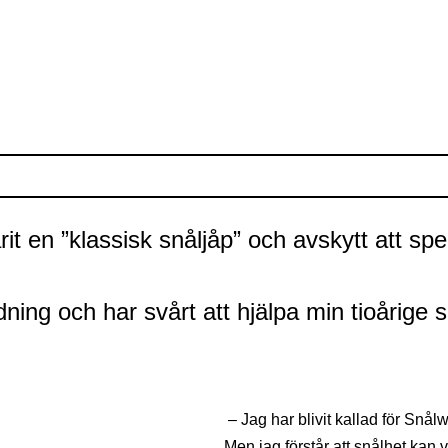
varit en ”klassisk snåljåp” och avskytt att 
ldning och har svårt att hjälpa min tioårig
– Jag har blivit kallad för Snå
Men jag förstår att snålhet kan