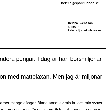
helena@sparklubben.se
Helena Svensson
Skribent
helena@sparklubben.se
spendera pengar. I dag är han börsmiljonär
e son med matteläxan. Men jag är miljonär
lwerner många gånger. Bland annat av min fru och min syster.
 vara provocerande för dem som älskar att spendera pengar.