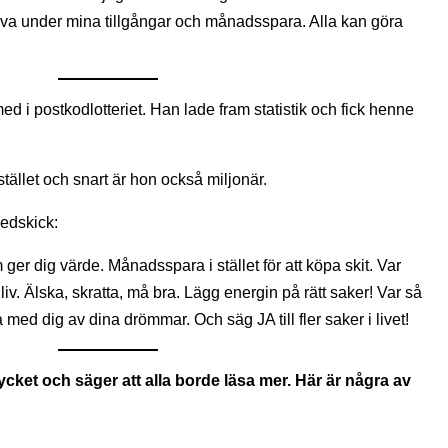
 leva under mina tillgångar och månadsspara. Alla kan göra
med i postkodlotteriet. Han lade fram statistik och fick henne
tället och snart är hon också miljonär.
medskick:
er dig värde. Månadsspara i stället för att köpa skit. Var
tt liv. Älska, skratta, må bra. Lägg energin på rätt saker! Var så
 med dig av dina drömmar. Och säg JA till fler saker i livet!
ycket och säger att alla borde läsa mer. Här är några av