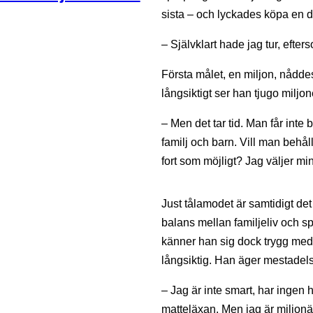
sista – och lyckades köpa en d
– Självklart hade jag tur, efte
Första målet, en miljon, nåddes
långsiktigt ser han tjugo miljone
– Men det tar tid. Man får inte 
familj och barn. Vill man behåll
fort som möjligt? Jag väljer min 
Just tålamodet är samtidigt det s
balans mellan familjeliv och spa
känner han sig dock trygg med 
långsiktig. Han äger mestadel
– Jag är inte smart, har ingen 
matteläxan. Men jag är miljonär