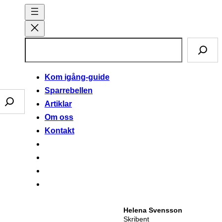
S
ö
k
Kom igång-guide
Sparrebellen
Artiklar
Om oss
Kontakt
Helena Svensson
Skribent