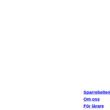
Sparrebelle
Om oss
Sparklubben Media AB
För lärare
Erik Dahlbergsallén 15