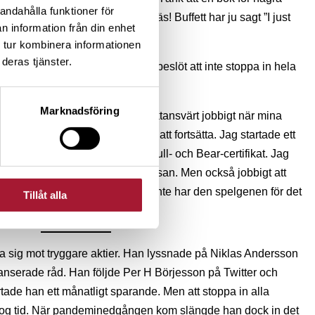
andahålla funktioner för
era miljoner! Vill du bli rik? Läs! Buffett har ju sagt ”I just
n information från din enhet
”.
 tur kombinera informationen
deras tjänster.
 på börsen var dock svåra. Han beslöt att inte stoppa in hela
 på en gång, utan lite i taget.
Marknadsföring
 en gammelbank och det var fruktansvärt jobbigt när mina
jag hade ändå bestämt mig för att fortsätta. Jag startade ett
a saker jag inte förstod, typ Bull- och Bear-certifikat. Jag
n, men det var spännande som tusan. Men också jobbigt att
 så snål. Men jag är glad att jag inte har den spelgenen för det
Tillåt alla
k till slut.
a sig mot tryggare aktier. Han lyssnade på Niklas Andersson
anserade råd. Han följde Per H Börjesson på Twitter och
rtade han ett månatligt sparande. Men att stoppa in alla
tog tid. När pandeminedgången kom slängde han dock in det