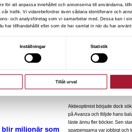
e för att anpassa innehållet och annonserna till användarna, tillh
hundra kan ge dig kunskap värd fl
vår trafik. Vi vidarebefordrar även sådana identifierare och anna
sit in my office and read all day
blar en halv miljon
nnons- och analysföretag som vi samarbetar med. Dessa kan i sin
har tillhandahållit eller som de har samlat in när du har använt 
kraina till minne av
De första stapplande stegen in
ò
den sparade slanten på 300 000
Inställningar
Statistik
– Jag köpte någon dyr fond på
5 000 kr gick ner med 500. Men 
konto på Avanza och började köp
hade ju ont i magen hela tide
 och mer jämlika av
förlora pengar, eftersom jag är
i ägande
Tillåt urval
blir ju som att spela på Black Jac
Aktieoptimist började dock sök
på Avanza och följde hans bal
läste ännu fler böcker. Sen sta
 blir miljonär som
sparpengarna var jobbigt och 