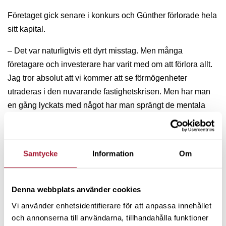
Företaget gick senare i konkurs och Günther förlorade hela
sitt kapital.
– Det var naturligtvis ett dyrt misstag. Men många
företagare och investerare har varit med om att förlora allt.
Jag tror absolut att vi kommer att se förmögenheter
utraderas i den nuvarande fastighetskrisen. Men har man
en gång lyckats med något har man sprängt de mentala
spärrarna för vad som är möjligt och omöjligt.
Så Günther svalde förlusten och jobbade vidare. Han tog
Samtycke
Information
Om
på sig olika uppdrag i familjens byggfirma – till fast pris –
och betalade sedan vänner för att utföra arbetet
tillsammans med honom. Självklart med en viss marginal.
Denna webbplats använder cookies
Günther är en uppenbart entreprenöriell person och säger
Vi använder enhetsidentifierare för att anpassa innehållet
själv att det är hans starkaste drivkraft. Att det dessutom
och annonserna till användarna, tillhandahålla funktioner