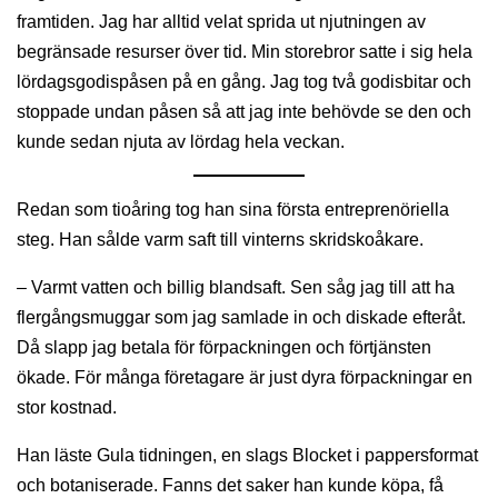
framtiden. Jag har alltid velat sprida ut njutningen av
begränsade resurser över tid. Min storebror satte i sig hela
lördagsgodispåsen på en gång. Jag tog två godisbitar och
stoppade undan påsen så att jag inte behövde se den och
kunde sedan njuta av lördag hela veckan.
Redan som tioåring tog han sina första entreprenöriella
steg. Han sålde varm saft till vinterns skridskoåkare.
– Varmt vatten och billig blandsaft. Sen såg jag till att ha
flergångsmuggar som jag samlade in och diskade efteråt.
Då slapp jag betala för förpackningen och förtjänsten
ökade. För många företagare är just dyra förpackningar en
stor kostnad.
Han läste Gula tidningen, en slags Blocket i pappersformat
och botaniserade. Fanns det saker han kunde köpa, få