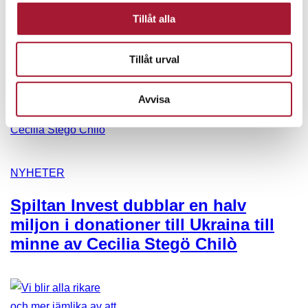
dig fler möjligheter i morgon”
Tillåt alla
Tillåt urval
Avvisa
NYHETER
Spiltan Invest dubblar en halv
miljon i donationer till Ukraina till
minne av Cecilia Stegö Chilò