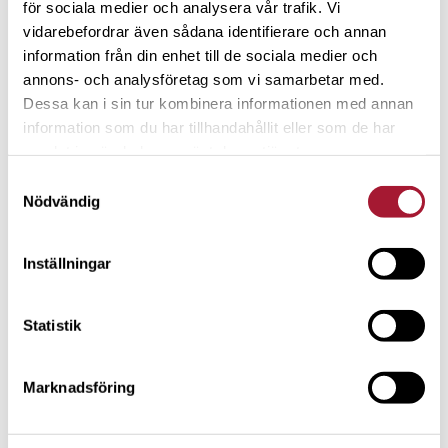
för sociala medier och analysera vår trafik. Vi
ökar ens ekonomiska frihet är en fin bonus.
vidarebefordrar även sådana identifierare och annan
– Att inte behöva säga nej av ekonomiska skäl är frihet.
information från din enhet till de sociala medier och
annons- och analysföretag som vi samarbetar med.
Sen har jag stor respekt för dem som lever sparsamt av
Dessa kan i sin tur kombinera informationen med annan
nödtvång. Jag kanske har samma burn rate, men att det är
information som du har tillhandahållit eller som de har
självvalt gör stor skillnad. Ju mer resurser du har till ditt
samlat in när du har använt deras tjänster.
förfogande, desto lättare blir det att leva sparsamt.
Samtyckesval
Nödvändig
Inställningar
Statistik
Marknadsföring
PORTRÄTT
”Ett sparande på börsen i dag ger