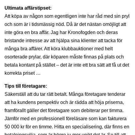
Ultimata affärstipset:
Att köpa av någon som egentligen inte har råd med sin pryl
och som är i tidsmässig nöd. Då är det nästan omöjligt att
inte göra en bra affär. Jag har Kronofogden och deras
bristande intresse av att hjälpa sina klienter att tacka för
många bra affärer. Att köra klubbauktioner med helt
osorterade prylar, där köparen måste finnas på plats och
betala kontant på stället – det är inte ett bra sätt att få ut det
korrekta priset …
Tips till företagare:
Säkerställ att du tar rätt betalt. Många företagare tenderar
att ha kundens perspektiv och är rädda att höja priserna,
framförallt gäller det företagare som debiterar per timma.
Jämför med en professionell föreläsare som kan fakturera
50 000 kr för en timme. Hitta en specialisering, där finns en
betalningsvilja, som är högre ju mer unikt det är. Se till att