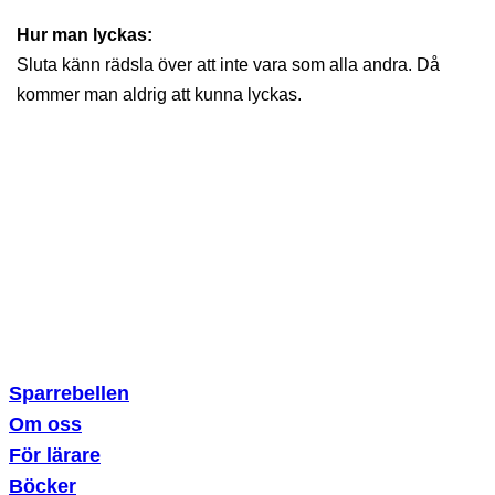
Hur man lyckas:
Sluta känn rädsla över att inte vara som alla andra. Då
kommer man aldrig att kunna lyckas.
Sparklubben Media AB
Erik Dahlbergsallén 15
115 20 Stockholm
Sparrebellen
Om oss
För lärare
Böcker