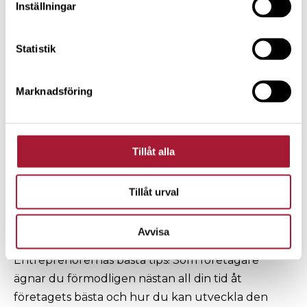
Inställningar
Statistik
SÅ HÄR BLIR DU MILJONÄR SOM
Marknadsföring
FÖRETAGARE
Hur ska du som
företagare tänka – kring
Tillåt alla
din egen ekonomi och
hur du får ut pengar ur
Tillåt urval
bolaget?
Avvisa
Entreprenörernas bästa tips! Som företagare
ägnar du förmodligen nästan all din tid åt
företagets bästa och hur du kan utveckla den