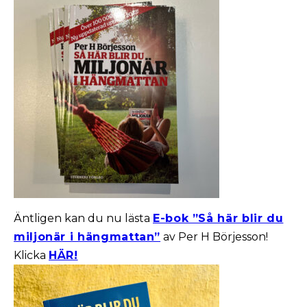
Äntligen kan du nu lästa
E-bok ”Så här blir du
miljonär i hängmattan”
av Per H Börjesson!
Klicka
HÄR!