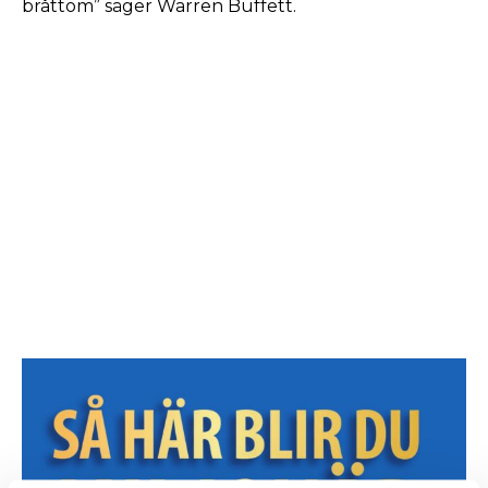
bråttom” säger Warren Buffett.