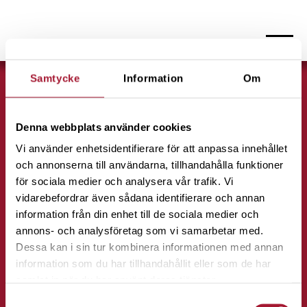
Hoppa
Samtycke
Information
Om
till
Sparklubben Media AB
innehåll
Erik Dahlbergsallén 15
Denna webbplats använder cookies
115 20 Stockholm
Vi använder enhetsidentifierare för att anpassa innehållet
och annonserna till användarna, tillhandahålla funktioner
för sociala medier och analysera vår trafik. Vi
vidarebefordrar även sådana identifierare och annan
Sparrebellen
information från din enhet till de sociala medier och
annons- och analysföretag som vi samarbetar med.
Om oss
Dessa kan i sin tur kombinera informationen med annan
För lärare
information som du har tillhandahållit eller som de har
Böcker
samlat in när du har använt deras tjänster.
Folkbildningssatsning
Samtyckesval