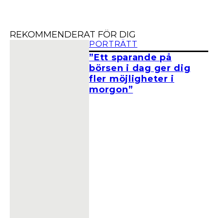
REKOMMENDERAT FÖR DIG
PORTRÄTT
”Ett sparande på
börsen i dag ger dig
fler möjligheter i
morgon”