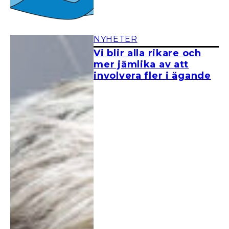
NYHETER
Vi blir alla rikare och
mer jämlika av att
involvera fler i ägande