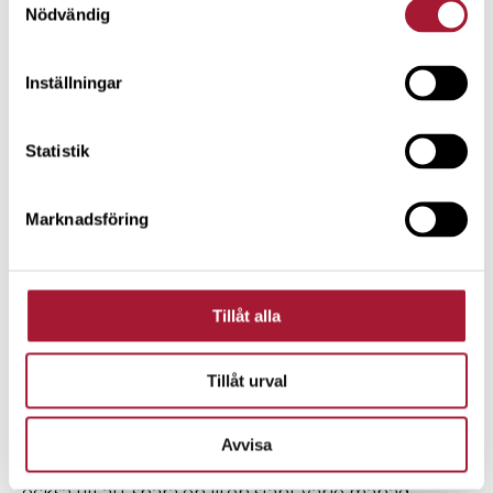
Nödvändig
Inställningar
Statistik
Marknadsföring
Tillåt alla
Tillåt urval
Han berättar att månadssparandet funnits med
Avvisa
honom hela livet. Hans föräldrar såg nämligen
också till att spara en liten slant varje månad.