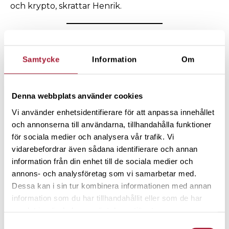
och krypto, skrattar Henrik.
Det är fantastiskt att
Samtycke
Information
Om
höra unga i min
närhet prata om
Denna webbplats använder cookies
långsiktighet och
Vi använder enhetsidentifierare för att anpassa innehållet
inte om spekulation
och annonserna till användarna, tillhandahålla funktioner
för sociala medier och analysera vår trafik. Vi
och krypto
vidarebefordrar även sådana identifierare och annan
information från din enhet till de sociala medier och
– Henrik Mattsson
annons- och analysföretag som vi samarbetar med.
Dessa kan i sin tur kombinera informationen med annan
information som du har tillhandahållit eller som de har
samlat in när du har använt deras tjänster.
Samtyckesval