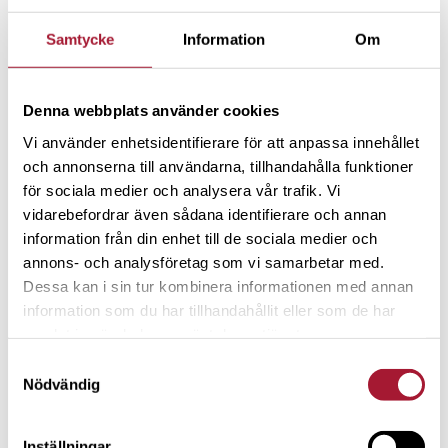
Samtycke
Information
Om
Denna webbplats använder cookies
Vi använder enhetsidentifierare för att anpassa innehållet
och annonserna till användarna, tillhandahålla funktioner
för sociala medier och analysera vår trafik. Vi
NYHETER
vidarebefordrar även sådana identifierare och annan
information från din enhet till de sociala medier och
Vi blir alla rikare och mer jämlika
annons- och analysföretag som vi samarbetar med.
av att involvera fler i ägande
Dessa kan i sin tur kombinera informationen med annan
information som du har tillhandahållit eller som de har
samlat in när du har använt deras tjänster.
Samtyckesval
Nödvändig
Inställningar