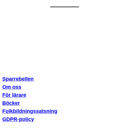
Sparklubben Media AB
Erik Dahlbergsallén 15
115 20 Stockholm
Sparrebellen
Om oss
För lärare
Böcker
Folkbildningssatsning
GDPR-policy