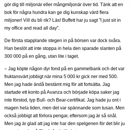
gör dig till miljonär eller mångmiljonär över tid. Tänk att en
bok för några hundra kan ge dig kunskap värd flera
miljoner! Vill du bli rik? Läs! Buffett har ju sagt ”I just sit in
my office and read all day”.
De första stapplande stegen in på börsen var dock svåra.
Han beslöt att inte stoppa in hela den sparade slanten på
300 000 på en gång, utan lite i taget.
– Jag köpte någon dyr fond på en gammelbank och det var
fruktansvärt jobbigt när mina 5 000 kr gick ner med 500.
Men jag hade ändå bestämt mig för att fortsätta. Jag
startade ett konto på Avanza och började köpa saker jag
inte förstod, typ Bull- och Bear-certifikat. Jag hade ju ont i
magen hela tiden, men det var spännande som tusan. Men
också jobbigt att förlora pengar, eftersom jag är så snål.
Men jag är glad att jag inte har den spelgenen för det blir ju