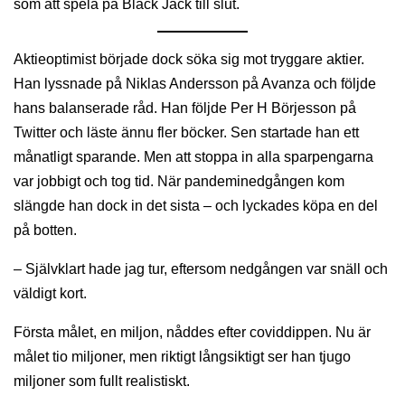
som att spela på Black Jack till slut.
Aktieoptimist började dock söka sig mot tryggare aktier.
Han lyssnade på Niklas Andersson på Avanza och följde
hans balanserade råd. Han följde Per H Börjesson på
Twitter och läste ännu fler böcker. Sen startade han ett
månatligt sparande. Men att stoppa in alla sparpengarna
var jobbigt och tog tid. När pandeminedgången kom
slängde han dock in det sista – och lyckades köpa en del
på botten.
– Självklart hade jag tur, eftersom nedgången var snäll och
väldigt kort.
Första målet, en miljon, nåddes efter coviddippen. Nu är
målet tio miljoner, men riktigt långsiktigt ser han tjugo
miljoner som fullt realistiskt.