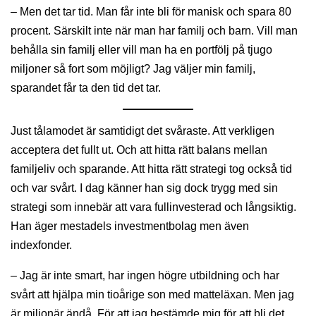
– Men det tar tid. Man får inte bli för manisk och spara 80
procent. Särskilt inte när man har familj och barn. Vill man
behålla sin familj eller vill man ha en portfölj på tjugo
miljoner så fort som möjligt? Jag väljer min familj,
sparandet får ta den tid det tar.
Just tålamodet är samtidigt det svåraste. Att verkligen
acceptera det fullt ut. Och att hitta rätt balans mellan
familjeliv och sparande. Att hitta rätt strategi tog också tid
och var svårt. I dag känner han sig dock trygg med sin
strategi som innebär att vara fullinvesterad och långsiktig.
Han äger mestadels investmentbolag men även
indexfonder.
– Jag är inte smart, har ingen högre utbildning och har
svårt att hjälpa min tioårige son med matteläxan. Men jag
är miljonär ändå. För att jag bestämde mig för att bli det