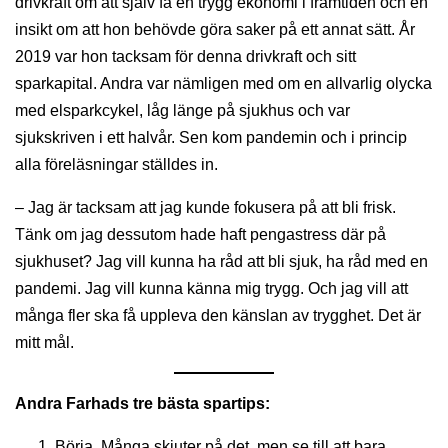
drivkraft om att själv få en trygg ekonomi i framtiden och en
insikt om att hon behövde göra saker på ett annat sätt. År
2019 var hon tacksam för denna drivkraft och sitt
sparkapital. Andra var nämligen med om en allvarlig olycka
med elsparkcykel, låg länge på sjukhus och var
sjukskriven i ett halvår. Sen kom pandemin och i princip
alla föreläsningar ställdes in.
– Jag är tacksam att jag kunde fokusera på att bli frisk.
Tänk om jag dessutom hade haft pengastress där på
sjukhuset? Jag vill kunna ha råd att bli sjuk, ha råd med en
pandemi. Jag vill kunna känna mig trygg. Och jag vill att
många fler ska få uppleva den känslan av trygghet. Det är
mitt mål.
Andra Farhads tre bästa spartips:
Börja. Många skjuter på det, men se till att bara