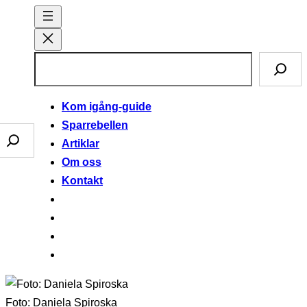
Hoppa
till
innehåll
S
ö
k
Kom igång-guide
Sparrebellen
Sparklubben
Artiklar
Om oss
Kontakt
Foto: Daniela Spiroska