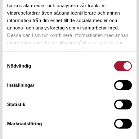
för sociala medier och analysera vår trafik. Vi
vidarebefordrar även sådana identifierare och annan
information från din enhet till de sociala medier och
annons- och analysföretag som vi samarbetar med.
NYHETER
Dessa kan i sin tur kombinera informationen med annan
information som du har tillhandahållit eller som de har
De berättar hur du blir miljonär
samlat in när du har använt deras tjänster.
som balettdansare
Samtyckesval
Nödvändig
Däremot vågade hon inte berätta hemma om sina
börsinvesteringar. Sex år hann gå innan hon väl berättade
Inställningar
och vid det laget var hon redan miljonär. Andra var rädd för
att bli dömd och skämdes. Ingen annan i hennes familj
Statistik
eller vänskapskrets höll ju på med börsen.
– De enda som visste något var mina simlärarkollegor. Vi
Marknadsföring
fick inte använda mobil eller dator på jobbet, men vi hade