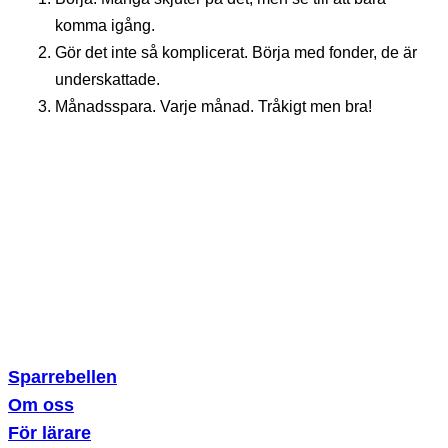
komma igång.
Gör det inte så komplicerat. Börja med fonder, de är
underskattade.
Månadsspara. Varje månad. Tråkigt men bra!
Sparklubben Media AB
Erik Dahlbergsallén 15
115 20 Stockholm
Sparrebellen
Om oss
För lärare