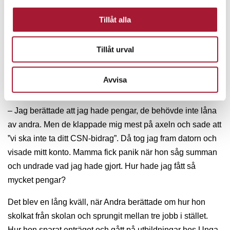
pappers-DN och jag plöjde ekonomisidorna och
aktiekurserna, så mina kollegor förstod snabbt att jag var
Tillåt alla
intresserad.
Tillåt urval
En kväll, när föräldrarna bestämt sig för att starta nytt
företag, började de prata om att låna pengar av släktingar.
Avvisa
Då kände Andra att det var dags att lägga korten på bordet.
– Jag berättade att jag hade pengar, de behövde inte låna
av andra. Men de klappade mig mest på axeln och sade att
”vi ska inte ta ditt CSN-bidrag”. Då tog jag fram datorn och
visade mitt konto. Mamma fick panik när hon såg summan
och undrade vad jag hade gjort. Hur hade jag fått så
mycket pengar?
Det blev en lång kväll, när Andra berättade om hur hon
skolkat från skolan och sprungit mellan tre jobb i stället.
Hur hon sparat enträget och gått på utbildningar hos Unga