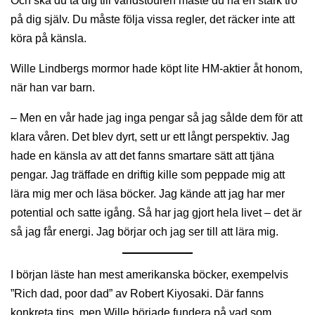
Och ska du ta dig till världstouren måste du ha en stark tro
på dig själv. Du måste följa vissa regler, det räcker inte att
köra på känsla.
Wille Lindbergs mormor hade köpt lite HM-aktier åt honom,
när han var barn.
– Men en vår hade jag inga pengar så jag sålde dem för att
klara våren. Det blev dyrt, sett ur ett långt perspektiv. Jag
hade en känsla av att det fanns smartare sätt att tjäna
pengar. Jag träffade en driftig kille som peppade mig att
lära mig mer och läsa böcker. Jag kände att jag har mer
potential och satte igång. Så har jag gjort hela livet – det är
så jag får energi. Jag börjar och jag ser till att lära mig.
I början läste han mest amerikanska böcker, exempelvis
”Rich dad, poor dad” av Robert Kiyosaki. Där fanns
konkreta tips, men Wille började fundera på vad som