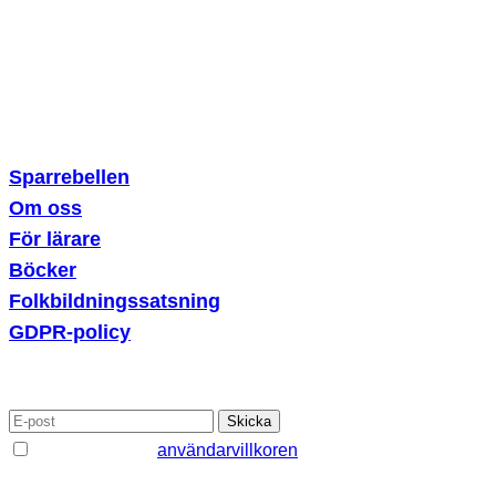
Erik Dahlbergsallén 15
115 20 Stockholm
Sparrebellen
Om oss
För lärare
Böcker
Folkbildningssatsning
GDPR-policy
PRENUMERERA PÅ VÅRT NYHETSBREV
Jag godkänner
användarvillkoren