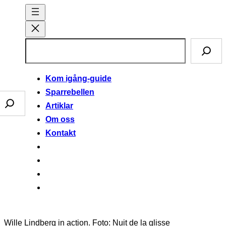
Hoppa
till
innehåll
S
ö
k
Kom igång-guide
Sparrebellen
Sparklubben
Artiklar
Om oss
Kontakt
Wille Lindberg in action. Foto: Nuit de la glisse