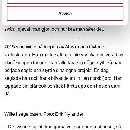
– Det ska vara som en dans. Svåra moment, men med
kontroll och aggressivitet. Man pushar gränserna för vad
Avvisa
som är möjligt. När man tävlar bedöms man utifrån hur
svårt linjeval man gjort och hur bra man åker det.
2015 stod Wille på toppen av Alaska och tävlade i
världstouren. Han märkte att han inte var lika motiverad av
skidåkningen längre. Han ville lära sig något nytt. Så han
började segla och styrde sina egna projekt. En dag
seglade han och hans blivande fru in i en norsk fjord. Han
tappade sin plånbok och fick hämta upp den hos en dam
där.
Wille i segelbåten. Foto: Erik Nylander
– Det visade sig att hon gärna ville arrendera ut huset, så