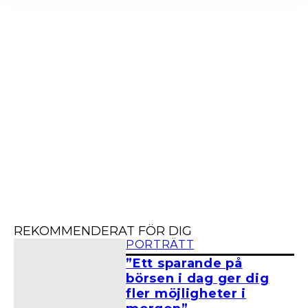
REKOMMENDERAT FÖR DIG
PORTRÄTT
”Ett sparande på
börsen i dag ger dig
fler möjligheter i