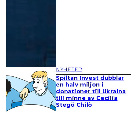
NYHETER
Spiltan Invest dubblar
en halv miljon i
donationer till Ukraina
till minne av Cecilia
Stegö Chilò