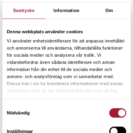
Samtycke
Information
Om
Denna webbplats använder cookies
Vi använder enhetsidentifierare för att anpassa innehållet
och annonserna till användarna, tillhandahålla funktioner
för sociala medier och analysera vår trafik. Vi
vidarebefordrar även sådana identifierare och annan
information från din enhet till de sociala medier och
Kommentarer
annons- och analysföretag som vi samarbetar med.
Dessa kan i sin tur kombinera informationen med annan
information som du har tillhandahållit eller som de har
samlat in när du har använt deras tjänster.
Free Nano Banana
Samtyckesval
11 månader sedan
Nödvändig
Det är verkligen berörande att se hur företag som
Spiltan och organisationer som Beetroot
Inställningar