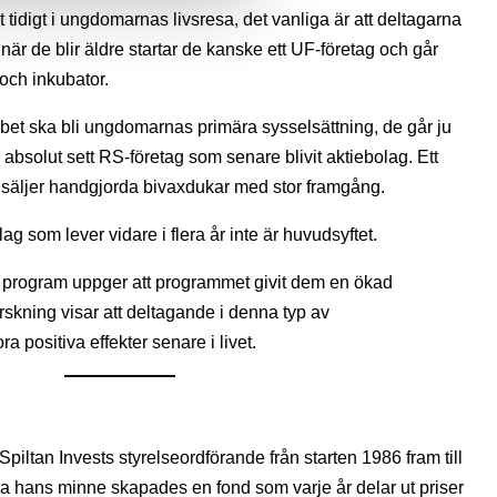
tidigt i ungdomarnas livsresa, det vanliga är att deltagarna
när de blir äldre startar de kanske ett UF-företag och går
t och inkubator.
bet ska bli ungdomarnas primära sysselsättning, de går ju
r absolut sett RS-företag som senare blivit aktiebolag. Ett
 säljer handgjorda bivaxdukar med stor framgång.
g som lever vidare i flera år inte är huvudsyftet.
a program uppger att programmet givit dem en ökad
rskning visar att deltagande i denna typ av
a positiva effekter senare i livet.
piltan Invests styrelseordförande från starten 1986 fram till
ra hans minne skapades en fond som varje år delar ut priser