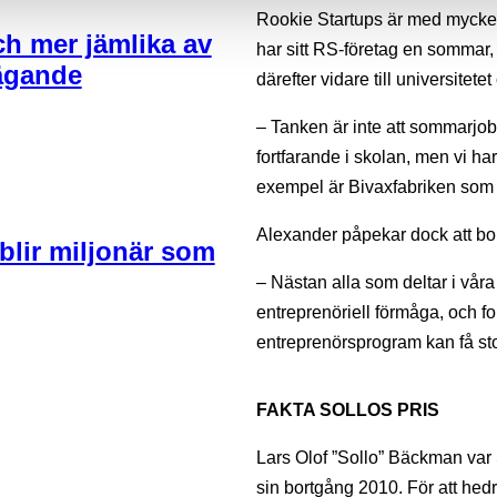
Rookie Startups är med mycket 
och mer jämlika av
har sitt RS-företag en sommar, 
 ägande
därefter vidare till universitete
– Tanken är inte att sommarjob
fortfarande i skolan, men vi ha
exempel är Bivaxfabriken som
Alexander påpekar dock att bola
 blir miljonär som
– Nästan alla som deltar i vår
entreprenöriell förmåga, och fo
entreprenörsprogram kan få stor
FAKTA SOLLOS PRIS
Lars Olof ”Sollo” Bäckman var S
sin bortgång 2010. För att hed