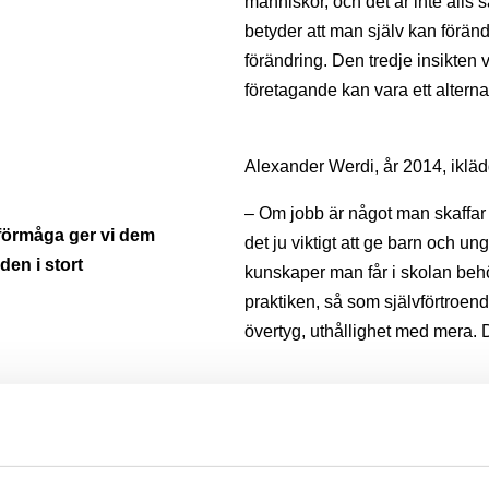
människor, och det är inte alls 
betyder att man själv kan förändr
förändring. Den tredje insikten v
företagande kan vara ett alternat
Alexander Werdi, år 2014, ikläd
– Om jobb är något man skaffar 
förmåga ger vi dem
det ju viktigt att ge barn och 
den i stort
kunskaper man får i skolan beh
praktiken, så som självförtroend
övertyg, uthållighet med mera. D
Alexander hade tidigare drivit 
en liknande möjlighet till fler, än
– Som med det mesta i livet ger 