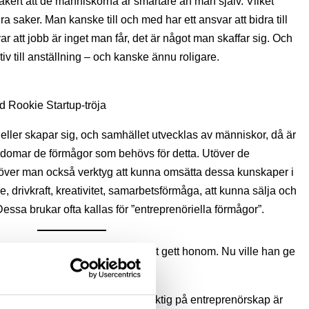
säkert att de människorna är smartare än man själv. Vilket
a saker. Man kanske till och med har ett ansvar att bidra till
ar att jobb är inget man får, det är något man skaffar sig. Och
iv till anställning – och kanske ännu roligare.
d Rookie Startup-tröja
eller skapar sig, och samhället utvecklas av människor, då är
ungdomar de förmågor som behövs för detta. Utöver de
över man också verktyg att kunna omsätta dessa kunskaper i
e, drivkraft, kreativitet, samarbetsförmåga, att kunna sälja och
essa brukar ofta kallas för ”entreprenöriella förmågor”.
UF-företag och sett hur mycket det gett honom. Nu ville han ge
nu tidigare i livet.
övning färdighet. Vill man bli duktig på entreprenörskap är