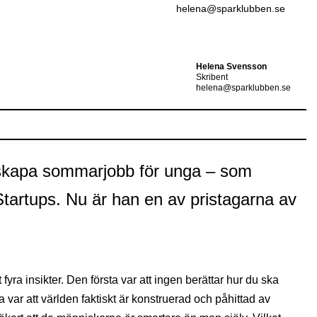
helena@sparklubben.se
Helena Svensson
Skribent
helena@sparklubben.se
ill skapa sommarjobb för unga – som
Startups. Nu är han en av pristagarna av
t fyra insikter. Den första var att ingen berättar hur du ska
var att världen faktiskt är konstruerad och påhittad av