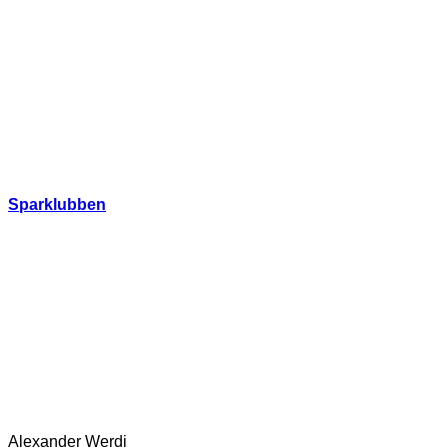
Hoppa
till
innehåll
Sparklubben
Alexander Werdi