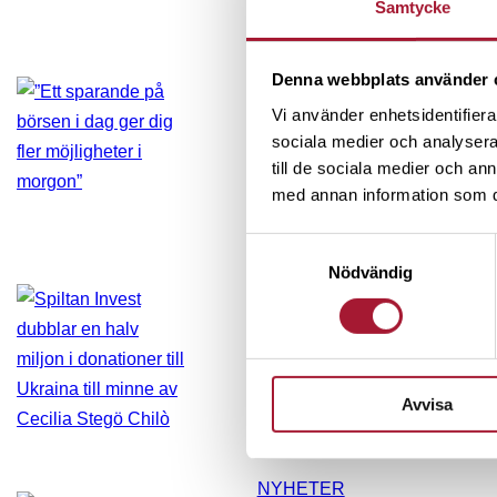
Samtycke
PORTRÄTT
Denna webbplats använder 
Vi använder enhetsidentifierar
”Ett sparande på b
sociala medier och analysera 
fler möjligheter i
till de sociala medier och a
med annan information som du 
Samtyckesval
Nödvändig
NYHETER
Spiltan Invest dub
i donationer till Uk
Cecilia Stegö Chil
Avvisa
NYHETER