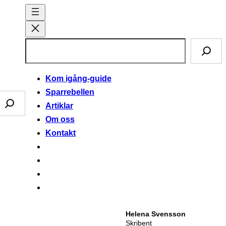
S
ö
k
Kom igång-guide
Sparrebellen
Artiklar
Om oss
Kontakt
Helena Svensson
Skribent