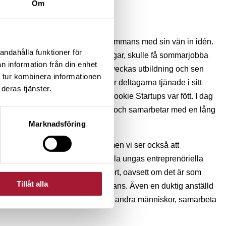
Om
å just detta redan i tidig ålder.
kerna i Uppsala och sålde tillsammans med sin vän in idén.
andahålla funktioner för
m gjorde att unga, 15- och 16-åringar, skulle få sommarjobba
n information från din enhet
agare skulle få 2 000 kr var, en veckas utbildning och sen
 tur kombinera informationen
tterligare tre veckor. Alla pengar deltagarna tjänade i sitt
deras tjänster.
om lön. Kommunen sade ja och Rookie Startups var fött. I dag
ga entreprenörer runt om i landet och samarbetar med en lång
Marknadsföring
jobb är fortsatt ett viktigt syfte, men vi ser också att
unktion än så. Genom att utveckla ungas entreprenöriella
 lyckas på arbetsmarknaden i stort, oavsett om det är som
Tillåt alla
 eller som intraprenör i någon annans. Även en duktig anställd
ätta idéer till praktik, få med sig andra människor, samarbeta