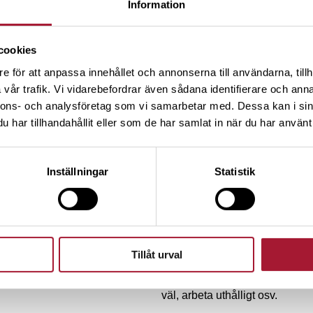
Information
det därför en fördel börja träna p
cookies
Så han bokade möte med politi
e för att anpassa innehållet och annonserna till användarna, tillh
örsen i dag ger dig
De ville starta ett program so
vår trafik. Vi vidarebefordrar även sådana identifierare och anna
 morgon”
som egenföretagare. Varje delt
nnons- och analysföretag som vi samarbetar med. Dessa kan i sin
dagligt stöd och handledning i y
har tillhandahållit eller som de har samlat in när du har använt 
företag skulle de få behålla s
har de utbildat runt 10 000 un
Inställningar
Statistik
rad kommuner.
– Att skapa fler företag och nya 
blar en halv miljon
programmen fyller en bredare f
raina till minne av
förmåga ger vi dem verktyg att
ò
Tillåt urval
entreprenör i sitt eget företag
behöver ju ha förmågan att oms
väl, arbeta uthålligt osv.