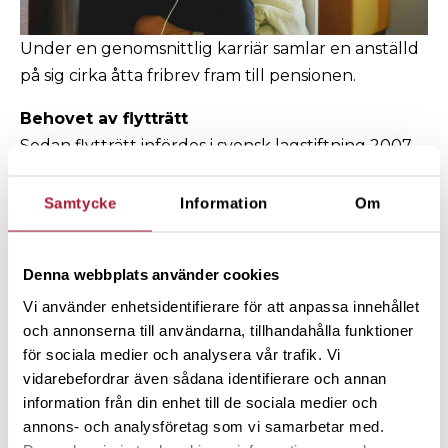
Under en genomsnittlig karriär samlar en anställd
på sig cirka åtta fribrev fram till pensionen.
Behovet av flytträtt
Sedan flytträtt infördes i svensk lagstiftning 2007
har behovet av ett pensionsbolag specialiserat på
flytt och hantering av fribrev stadigt ökat. Lagen,
Samtycke
Information
Om
som gäller för fribrev med första inbetalning från
och med 2007, gav privatpersoner möjlighet att ta
Denna webbplats använder cookies
kontroll över sina pensionskapital. Detta inkluderar
Vi använder enhetsidentifierare för att anpassa innehållet
friheten att samla sina fribrev hos en vald aktör.
och annonserna till användarna, tillhandahålla funktioner
– Vi lärde oss väldigt mycket om vad kunderna ville
för sociala medier och analysera vår trafik. Vi
ha och när vi skulle matcha kunderna med deras
vidarebefordrar även sådana identifierare och annan
behov insåg vi att det inte fanns någon match att
information från din enhet till de sociala medier och
göra bland existerande försäkringsbolag. Det fanns
annons- och analysföretag som vi samarbetar med.
ingen fribrevsprodukt, säger Mattias och