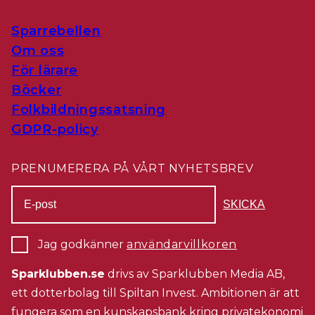
Sparrebellen
Om oss
För lärare
Böcker
Folkbildningssatsning
GDPR-policy
PRENUMERERA PÅ VÅRT NYHETSBREV
Jag godkänner
användarvillkoren
Sparklubben.se
drivs av Sparklubben Media AB,
ett dotterbolag till Spiltan Invest. Ambitionen är att
fungera som en kunskapsbank kring privatekonomi