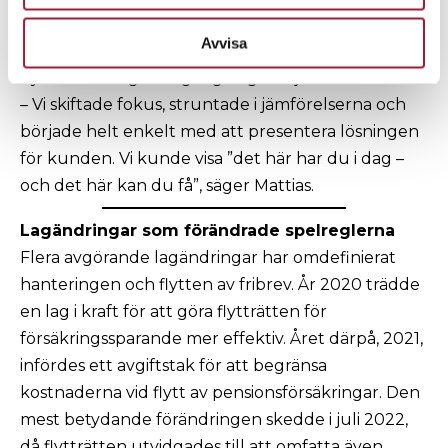
tillstånd från Finansinspektionen att bedriva
Avvisa
försäkringsverksamhet inom fondförsäkringar. Ett
nytt försäkringsbolag såg dagens ljus.
– Vi skiftade fokus, struntade i jämförelserna och
började helt enkelt med att presentera lösningen
för kunden. Vi kunde visa ”det här har du i dag –
och det här kan du få”, säger Mattias.
Lagändringar som förändrade spelreglerna
Flera avgörande lagändringar har omdefinierat
hanteringen och flytten av fribrev. År 2020 trädde
en lag i kraft för att göra flytträtten för
försäkringssparande mer effektiv. Året därpå, 2021,
infördes ett avgiftstak för att begränsa
kostnaderna vid flytt av pensionsförsäkringar. Den
mest betydande förändringen skedde i juli 2022,
då flytträtten utvidgades till att omfatta även