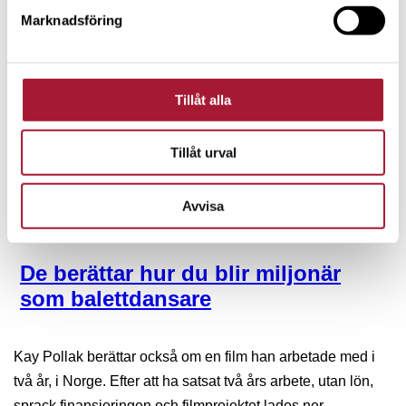
av att involvera fler i ägande
Marknadsföring
Tillåt alla
Tillåt urval
Avvisa
NYHETER
De berättar hur du blir miljonär
som balettdansare
Kay Pollak berättar också om en film han arbetade med i
två år, i Norge. Efter att ha satsat två års arbete, utan lön,
sprack finansieringen och filmprojektet lades ner.