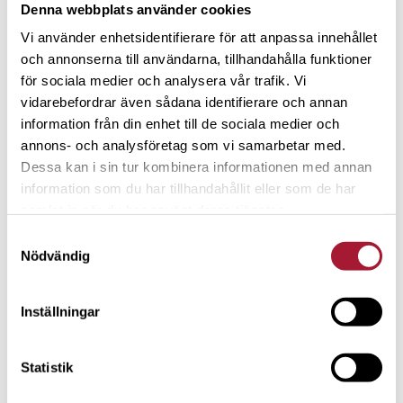
Denna webbplats använder cookies
Vi använder enhetsidentifierare för att anpassa innehållet
NYHETER
och annonserna till användarna, tillhandahålla funktioner
för sociala medier och analysera vår trafik. Vi
Spiltan Invest dubblar en halv
vidarebefordrar även sådana identifierare och annan
miljon i donationer till Ukraina till
information från din enhet till de sociala medier och
minne av Cecilia Stegö Chilò
annons- och analysföretag som vi samarbetar med.
Dessa kan i sin tur kombinera informationen med annan
information som du har tillhandahållit eller som de har
samlat in när du har använt deras tjänster.
Samtyckesval
Nödvändig
Inställningar
NYHETER
Statistik
Vi blir alla rikare och mer jämlika