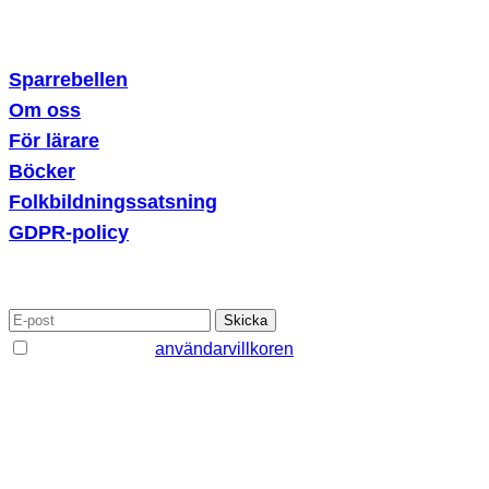
Sparrebellen
Om oss
För lärare
Böcker
Folkbildningssatsning
GDPR-policy
PRENUMERERA PÅ VÅRT NYHETSBREV
Jag godkänner
användarvillkoren
Sparklubben.se
drivs av Sparklubben Media AB, ett
dotterbolag till Spiltan Invest. Ambitionen är att fungera som
en kunskapsbank kring privatekonomi och inspirera kring
sparande. Vi bedriver dock ingen privat rådgivning. Historisk