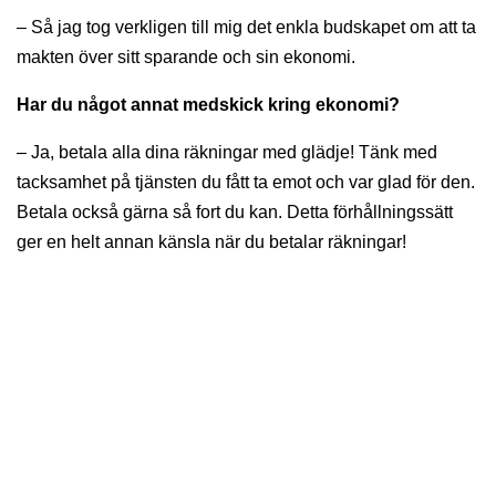
– Så jag tog verkligen till mig det enkla budskapet om att ta
makten över sitt sparande och sin ekonomi.
Har du något annat medskick kring ekonomi?
– Ja, betala alla dina räkningar med glädje! Tänk med
tacksamhet på tjänsten du fått ta emot och var glad för den.
Betala också gärna så fort du kan. Detta förhållningssätt
ger en helt annan känsla när du betalar räkningar!
Sparklubben Media AB
Erik Dahlbergsallén 15
115 20 Stockholm