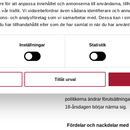
kontroll över kapitalet. Ägandet
e för att anpassa innehållet och annonserna till användarna, tillh
vår trafik. Vi vidarebefordrar även sådana identifierare och anna
årsdagen. Har du valt en ISK i 
nnons- och analysföretag som vi samarbetar med. Dessa kan i sin
åka till Magaluf dagen han eller
har tillhandahållit eller som de har samlat in när du har använt 
dig och du avlider kommer kapital
fall barnet.
Inställningar
Statistik
Det finns en tänkbar lösning för
är lite om sig och kring sig och 
först ett barnsparande på ISK i b
visst antal år. När 18-årsdagen n
Tillåt urval
men med barnet som förmånstagar
är ändå görbart. På det sättet h
politikerna ändrar förutsättnin
18-årsdagen börjar närma sig.
Fördelar och nackdelar med 