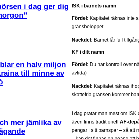
börsen i dag ger dig
ISK i barnets namn
 morgon”
Fördel:
Kapitalet räknas inte sa
gränsbeloppet
Nackdel:
Barnet får full tillgå
KF i ditt namn
blar en halv miljon
Fördel:
Du har kontroll över när
kraina till minne av
avlida)
ò
Nackdel:
Kapitalet räknas ihop
skattefria gränsen kommer barn
I dag pratar man mest om ISK oc
 och mer jämlika av
även finns traditionell
AF-dep
i ägande
pengar i sitt barnspar – så at
– kan det finnas en poäng att h