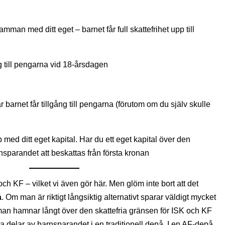
mman med ditt eget – barnet får full skattefrihet upp till
ng till pengarna vid 18-årsdagen
 barnet får tillgång till pengarna (förutom om du själv skulle
 med ditt eget kapital. Har du ett eget kapital över den
sparandet att beskattas från första kronan
h KF – vilket vi även gör här. Men glöm inte bort att det
å
. Om man är riktigt långsiktig alternativt sparar väldigt mycket
t man hamnar långt över den skattefria gränsen för ISK och KF
a delar av barnsparandet i en traditionell depå. I en AF-depå