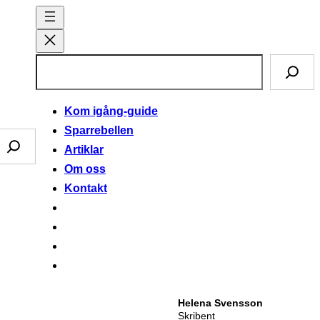
S
ö
k
Kom igång-guide
Sparrebellen
Artiklar
Om oss
Kontakt
Helena Svensson
Skribent