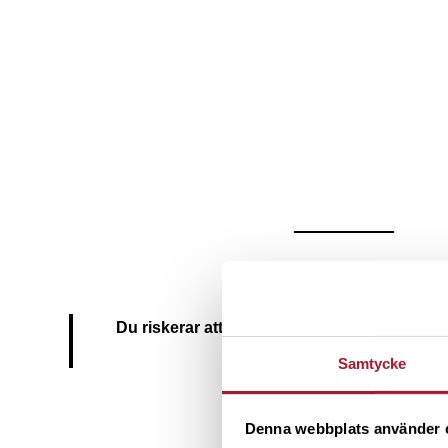
Du riskerar att få skatta fullt ut för ditt barn
kronan
Samtycke
Denna webbplats använder 