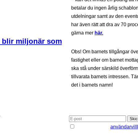
betalar du ingen årlig schablon
utdelningar samt av den eventue
har även rätt att dra av 70 proc
gärna mer
här.
 blir miljonär som
Obs! Om barnets tillgångar öve
fastighet eller om barnet motta
ska stå under särskild överför
tillvarata barnets intressen. 
det i barnets namn!
PRENUMERERA PÅ VÅRT N
n
Jag godkänner
användarvill