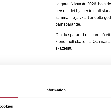
tidigare. Nästa år, 2026, höjs den
person, det hjälper inte att star
samman. Självklart är detta goda
barnsparande.
Om du sparar till ditt barn på et
kronor helt skattefritt. Och nästa
skattefritt.
Väljer du att spara till ditt bar
förmånstagare, kommer kapitale
sparande, från första
själv har tillgångar över 150 0
går barnsparandet alltså miste om
Information
ditt barnsparande, från första k
cookies
Fördelen med att lägga ditt barn