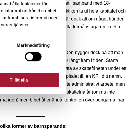
 övergår inte automatiskt till barnet i samband med 18-
andahålla funktioner för
n information från din enhet
barnets namn kan personen i praktiken ta ut hela kapitalet och
 tur kombinera informationen
 hon fyller 18 år. Värt att påpeka är dock att om något händer
deras tjänster.
et i kapitalförsäkringen att tillfalla förmånstagaren, i detta
Marknadsföring
 att åtnjuta maximal skattefrihet. Den bygger dock på att man
inte glömmer bort viktiga uppgifter långt fram i tiden. Starta
arnets namn. Dra därefter full nytta av skattefriheten under ett
ärmar sig flyttar du över hela kapitalet till en KF i ditt namn,
Tillåt alla
e. Detta innebär naturligtvis lite administrativt arbete, men
ar du förhoppningsvis fått många skattefria år (om nu inte
garna igen) men bibehåller ändå kontrollen över pengarna, när
olika former av barnsparande: