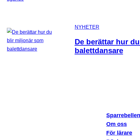
NYHETER
De berättar hur du
balettdansare
Sparrebelle
Om oss
Sparklubben Media AB
För lärare
Erik Dahlbergsallén 15