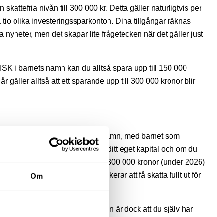
 skattefria nivån till 300 000 kr. Detta gäller naturligtvis per
ta tio olika investeringssparkonton. Dina tillgångar räknas
 nyheter, men det skapar lite frågetecken när det gäller just
t ISK i barnets namn kan du alltså spara upp till 150 000
 år gäller alltså att ett sparande upp till 300 000 kronor blir
n i en kapitalförsäkring i ditt eget namn, med barnet som
t dock att räknas samman med ditt eget kapital och om du
00 kronor (under 2025) eller över 300 000 kronor (under 2026)
 den nya skattefriheten. Du riskerar att få skatta fullt ut för
Om
ronan.
sparande i en KF i ditt eget namn är dock att du själv har