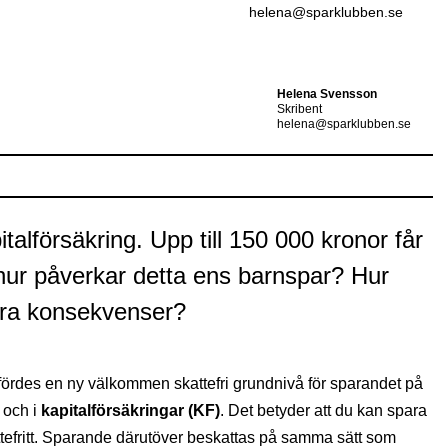
helena@sparklubben.se
Helena Svensson
Skribent
helena@sparklubben.se
italförsäkring. Upp till 150 000 kronor får
 hur påverkar detta ens barnspar? Hur
andra konsekvenser?
fördes en ny välkommen skattefri grundnivå för sparandet på
och i
kapitalförsäkringar (KF)
. Det betyder att du kan spara
attefritt. Sparande därutöver beskattas på samma sätt som