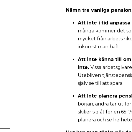
Nämn tre vanliga pensio
Att inte i tid anpass
många kommer det som e
mycket från arbetsinko
inkomst man haft.
Att inte känna till om
inte.
Vissa arbetsgivare
Utebliven tjänstepens
själv se till att spara.
Att inte planera pens
början, andra tar ut för
skiljer sig åt för en 65
planera och se helhete