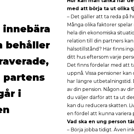
Hur kan man tänka när det
med att börja ta ut olika 
– Det gäller att ta reda på hu
Många olika faktorer spelar in
 innebära
hela din ekonomiska situatio
relation till din partners ka
n behåller
hälsotillstånd? Här finns in
ditt hus eftersom varje perso
raverade,
Det finns fördelar med att ta
uppnå. Vissa pensioner kan d
 partens
har längre utbetalningstid. 
av din pension. Någon av d
år i
du väljer därför att ta ut d
kan du reducera skatten. Liv
en
en fördel att kunna variera
Vad ska en ung person tän
– Börja jobba tidigt. Även 