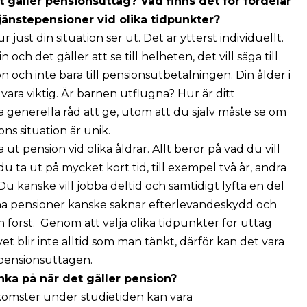
 gäller pensionsuttag? Vad finns det för fördelar
tjänstepensioner vid olika tidpunkter?
r just din situation ser ut. Det är ytterst individuellt.
 och det gäller att se till helheten, det vill säga till
n och inte bara till pensionsutbetalningen. Din ålder i
n vara viktig. Är barnen utflugna? Hur är ditt
ga generella råd att ge, utom att du själv måste se om
ns situation är unik.
 ut pension vid olika åldrar. Allt beror på vad du vill
u ta ut på mycket kort tid, till exempel två år, andra
Du kanske vill jobba deltid och samtidigt lyfta en del
ina pensioner kanske saknar efterlevandeskydd och
en först. Genom att välja olika tidpunkter för uttag
et blir inte alltid som man tänkt, därför kan det vara
 pensionsuttagen.
ka på när det gäller pension?
inkomster under studietiden kan vara