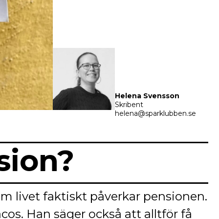
Helena Svensson
Skribent
helena@sparklubben.se
sion?
om livet faktiskt påverkar pensionen.
os. Han säger också att alltför få