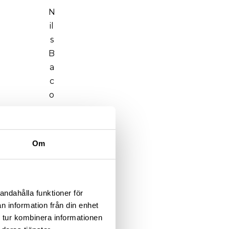
N
il
s
B
a
c
o
s,
f
ö
Om
rf
a
t
t
andahålla funktioner för
a
n information från din enhet
 tur kombinera informationen
r