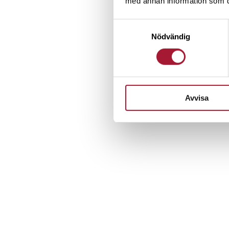
med annan information som du 
Samtyckesval
Nödvändig
Avvisa