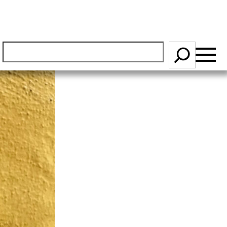
S
ö
k