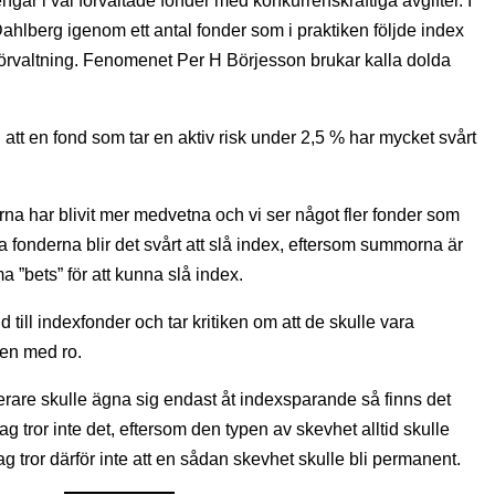
gar i väl förvaltade fonder med konkurrenskraftiga avgifter. I
ahlberg igenom ett antal fonder som i praktiken följde index
 förvaltning. Fenomenet Per H Börjesson brukar kalla dolda
 att en fond som tar en aktiv risk under 2,5 % har mycket svårt
erna har blivit mer medvetna och vi ser något fler fonder som
ta fonderna blir det svårt att slå index, eftersom summorna är
 ”bets” för att kunna slå index.
ld till indexfonder och tar kritiken om att de skulle vara
den med ro.
acerare skulle ägna sig endast åt indexsparande så finns det
ag tror inte det, eftersom den typen av skevhet alltid skulle
ag tror därför inte att en sådan skevhet skulle bli permanent.