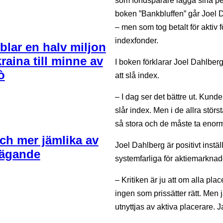
som fondsparare lägga sina pen
boken ”Bankbluffen” går Joel D
– men som tog betalt för aktiv
indexfonder.
blar en halv miljon
kraina till minne av
I boken förklarar Joel Dahlberg
ò
att slå index.
– I dag ser det bättre ut. Kund
slår index. Men i de allra störs
så stora och de måste ta enorma
 och mer jämlika av
Joel Dahlberg är positivt instäl
i ägande
systemfarliga för aktiemarkna
– Kritiken är ju att om alla pl
ingen som prissätter rätt. Men j
utnyttjas av aktiva placerare. J