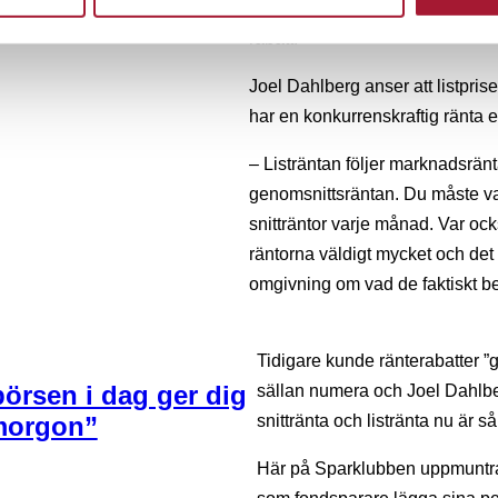
konkurrenskraftiga ränta behöve
rabatt.
Joel Dahlberg anser att listprise
har en konkurrenskraftig ränta el
– Listräntan följer marknadsränt
genomsnittsräntan. Du måste va
snitträntor varje månad. Var ock
räntorna väldigt mycket och det 
omgivning om vad de faktiskt bet
Tidigare kunde ränterabatter ”gå
börsen i dag ger dig
sällan numera och Joel Dahlber
 morgon”
snittränta och listränta nu är så 
Här på Sparklubben uppmuntrar v