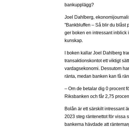
bankupplägg?
Joel Dahlberg, ekonomijournalis
”Bankbluffen – Så blir du blåst
ger boken en intressant inblick 
kunskap.
I boken kallar Joel Dahlberg tr
transaktionskontot ett viktigt sät
vardagsekonomi. Dessutom har s
ränta, medan banken kan få rän
– Om de betalar dig 0 procent fö
Riksbanken och får 2,75 procent
Bolån är ett särskilt intressan
2023 steg räntenettot för viss
bankerna hävdade att räntemarg