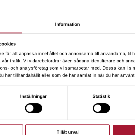
vi behöver bli duktigare på att g
– Men självklart borde bankerna
Information
finns marginaler att ta av.
Något som blev högaktuellt under
cookies
bolånen. Sällan har väl tidning
e för att anpassa innehållet och annonserna till användarna, tillh
svenska folket började känna av
vår trafik. Vi vidarebefordrar även sådana identifierare och anna
tredje mest belånade folket i
nnons- och analysföretag som vi samarbetar med. Dessa kan i sin
högre genomsnittliga skulder
har tillhandahållit eller som de har samlat in när du har använt 
Men varför kör så många bolåneak
Inställningar
Statistik
som faktiskt betalar listpriset?
– Den är ett prisstrategiskt ins
ökat. Det gör att en viss ränter
bolåneförhandling om de får beh
Tillåt urval