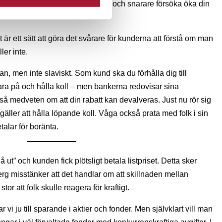
r du hela tiden ligga på banken och snarare försöka öka din
t är ett sätt att göra det svårare för kunderna att förstå om man
ler inte.
an, men inte slaviskt. Som kund ska du förhålla dig till
ra på och hålla koll – men bankerna redovisar sina
så medveten om att din rabatt kan devalveras. Just nu rör sig
gäller att hålla löpande koll. Våga också prata med folk i sin
alar för boränta.
 ut” och kunden fick plötsligt betala listpriset. Detta sker
g misstänker att det handlar om att skillnaden mellan
stor att folk skulle reagera för kraftigt.
i ju till sparande i aktier och fonder. Men självklart vill man