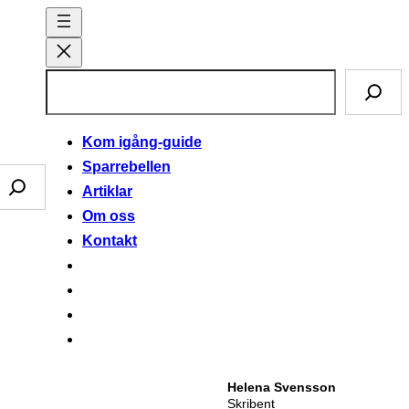
S
ö
k
Kom igång-guide
Sparrebellen
Artiklar
Om oss
Kontakt
Helena Svensson
Skribent