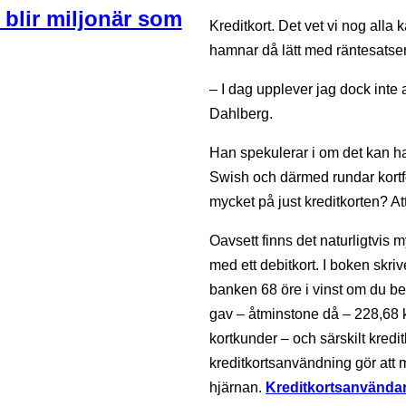
 blir miljonär som
Kreditkort. Det vet vi nog alla 
hamnar då lätt med räntesatser på
– I dag upplever jag dock inte a
Dahlberg.
Han spekulerar i om det kan ha
Swish och därmed rundar kortför
mycket på just kreditkorten? Att 
Oavsett finns det naturligtvis my
med ett debitkort. I boken skri
banken 68 öre i vinst om du be
gav – åtminstone då – 228,68 k
kortkunder – och särskilt kredi
kreditkortsanvändning gör att 
hjärnan.
Kreditkortsanvändar