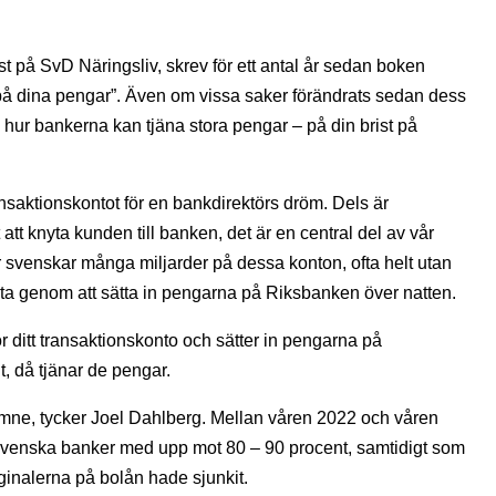
t på SvD Näringsliv, skrev för ett antal år sedan boken
 på dina pengar”. Även om vissa saker förändrats sedan dess
i hur bankerna kan tjäna stora pengar – på din brist på
ansaktionskontot för en bankdirektörs dröm. Dels är
t att knyta kunden till banken, det är en central del av vår
venskar många miljarder på dessa konton, ofta helt utan
ta genom att sätta in pengarna på Riksbanken över natten.
r ditt transaktionskonto och sätter in pengarna på
, då tjänar de pengar.
t ämne, tycker Joel Dahlberg. Mellan våren 2022 och våren
a svenska banker med upp mot 80 – 90 procent, samtidigt som
inalerna på bolån hade sjunkit.