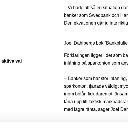
– Vi hade alltså en situation 
banker som Swedbank och Hande
Den ekvationen går ju inte rikti
Joel Dahlbergs bok ”Bankbluffe
Förklaringen ligger i det som ba
 aktiva val
inlåning på sparkonton som anvä
– Banker som har stor inlåning
sparkonton, tjänade väldigt myc
inom bolån fick däremot lönsamh
låna upp till faktisk marknadsrä
med lägre ränta, säger Joel Dah
Joel menar att vi inte ska ha e