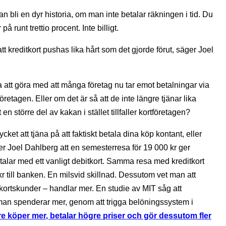
kan bli en dyr historia, om man inte betalar räkningen i tid. Du
 runt trettio procent. Inte billigt.
tt kreditkort pushas lika hårt som det gjorde förut, säger Joel
 att göra med att många företag nu tar emot betalningar via
etagen. Eller om det är så att de inte längre tjänar lika
en större del av kakan i stället tillfaller kortföretagen?
cket att tjäna på att faktiskt betala dina köp kontant, eller
ver Joel Dahlberg att en semesterresa för 19 000 kr ger
talar med ett vanligt debitkort. Samma resa med kreditkort
r till banken. En milsvid skillnad. Dessutom vet man att
tkortskunder – handlar mer. En studie av MIT såg att
man spenderar mer, genom att trigga belöningssystem i
e köper mer, betalar högre priser och gör dessutom fler