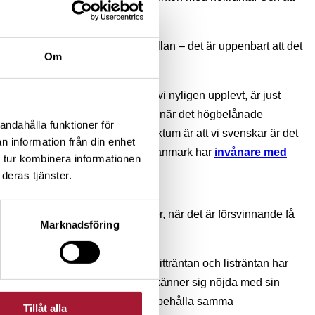
öra aktiva val.
 också konkurrera mer sinsemellan – det är uppenbart att det
Om
 inflations- och räntetopparna vi nyligen upplevt, är just
arna skrivit mer om ränteläget än när det högbelånade
andahålla funktioner för
 kostnaderna för sina bolån. Faktum är att vi svenskar är det
n information från din enhet
nom EU. Endast Luxemburg och Danmark har
invånare med
 tur kombinera informationen
.
deras tjänster.
törer fortfarande med listpriser, när det är försvinnande få
Marknadsföring
trument. Men skillnaden mellan snitträntan och listräntan har
abatt devalveras över tid. Många känner sig nöjda med sin
ålla sin ränterabatt. Men för att behålla samma
Tillåt alla