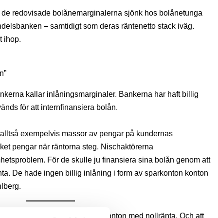
där de redovisade bolånemarginalerna sjönk hos bolånetunga
lsbanken – samtidigt som deras räntenetto stack iväg.
gt ihop.
n”
nkerna kallar inlåningsmarginaler. Bankerna har haft billig
nds för att internfinansiera bolån.
, alltså exempelvis massor av pengar på kundernas
ket pengar när räntorna steg. Nischaktörerna
etsproblem. För de skulle ju finansiera sina bolån genom att
nta. De hade ingen billig inlåning i form av sparkonton konton
lberg.
n massa pengar på transaktionskonton med nollränta. Och att