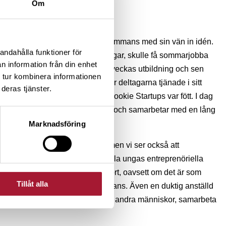
Om
å just detta redan i tidig ålder.
kerna i Uppsala och sålde tillsammans med sin vän in idén.
andahålla funktioner för
m gjorde att unga, 15- och 16-åringar, skulle få sommarjobba
n information från din enhet
agare skulle få 2 000 kr var, en veckas utbildning och sen
 tur kombinera informationen
tterligare tre veckor. Alla pengar deltagarna tjänade i sitt
deras tjänster.
om lön. Kommunen sade ja och Rookie Startups var fött. I dag
ga entreprenörer runt om i landet och samarbetar med en lång
Marknadsföring
jobb är fortsatt ett viktigt syfte, men vi ser också att
unktion än så. Genom att utveckla ungas entreprenöriella
 lyckas på arbetsmarknaden i stort, oavsett om det är som
Tillåt alla
 eller som intraprenör i någon annans. Även en duktig anställd
ätta idéer till praktik, få med sig andra människor, samarbeta