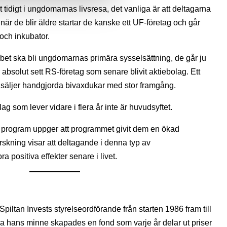
tidigt i ungdomarnas livsresa, det vanliga är att deltagarna
när de blir äldre startar de kanske ett UF-företag och går
t och inkubator.
bet ska bli ungdomarnas primära sysselsättning, de går ju
r absolut sett RS-företag som senare blivit aktiebolag. Ett
 säljer handgjorda bivaxdukar med stor framgång.
g som lever vidare i flera år inte är huvudsyftet.
a program uppger att programmet givit dem en ökad
rskning visar att deltagande i denna typ av
a positiva effekter senare i livet.
piltan Invests styrelseordförande från starten 1986 fram till
ra hans minne skapades en fond som varje år delar ut priser