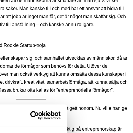
säkert att de människorna är smartare än man själv. Vilket
a saker. Man kanske till och med har ett ansvar att bidra till
ar att jobb är inget man får, det är något man skaffar sig. Och
iv till anställning – och kanske ännu roligare.
d Rookie Startup-tröja
eller skapar sig, och samhället utvecklas av människor, då är
ungdomar de förmågor som behövs för detta. Utöver de
över man också verktyg att kunna omsätta dessa kunskaper i
e, drivkraft, kreativitet, samarbetsförmåga, att kunna sälja och
essa brukar ofta kallas för ”entreprenöriella förmågor”.
UF-företag och sett hur mycket det gett honom. Nu ville han ge
nu tidigare i livet.
övning färdighet. Vill man bli duktig på entreprenörskap är