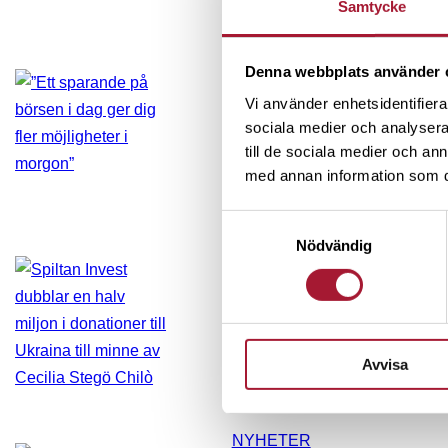
Samtycke
PORTRÄTT
Denna webbplats använder 
Vi använder enhetsidentifierar
”Ett sparande på b
sociala medier och analysera 
fler möjligheter i
till de sociala medier och a
med annan information som du 
Samtyckesval
Nödvändig
NYHETER
Spiltan Invest dub
i donationer till Uk
Cecilia Stegö Chil
Avvisa
NYHETER