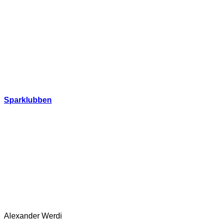
Hoppa
till
innehåll
Sparklubben
Alexander Werdi