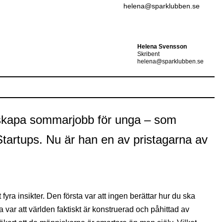
helena@sparklubben.se
Helena Svensson
Skribent
helena@sparklubben.se
ill skapa sommarjobb för unga – som
Startups. Nu är han en av pristagarna av
t fyra insikter. Den första var att ingen berättar hur du ska
var att världen faktiskt är konstruerad och påhittad av