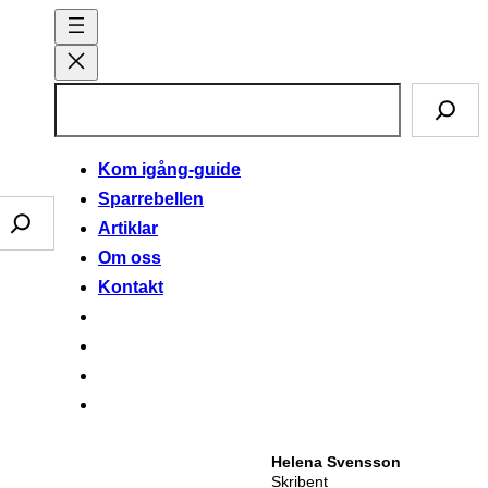
S
ö
k
Kom igång-guide
Sparrebellen
Artiklar
Om oss
Kontakt
Helena Svensson
Skribent