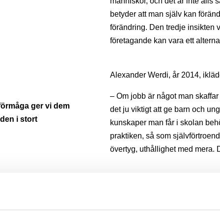
människor, och det är inte alls 
betyder att man själv kan förändr
förändring. Den tredje insikten v
företagande kan vara ett alternat
Alexander Werdi, år 2014, ikläd
– Om jobb är något man skaffar 
förmåga ger vi dem
det ju viktigt att ge barn och 
den i stort
kunskaper man får i skolan beh
praktiken, så som självförtroend
övertyg, uthållighet med mera. D
Alexander hade tidigare drivit 
en liknande möjlighet till fler, än
– Som med det mesta i livet ger 