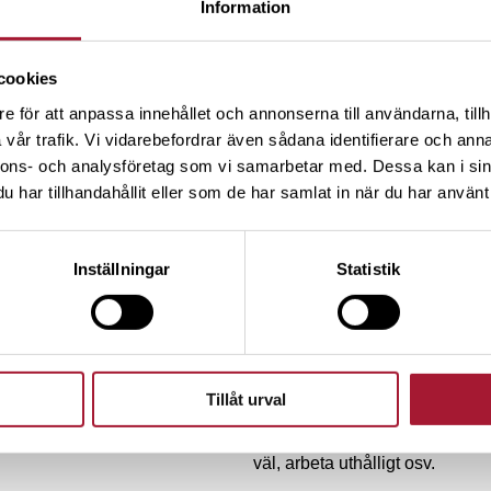
Information
det därför en fördel börja träna p
cookies
Så han bokade möte med politi
e för att anpassa innehållet och annonserna till användarna, tillh
örsen i dag ger dig
De ville starta ett program so
vår trafik. Vi vidarebefordrar även sådana identifierare och anna
 morgon”
som egenföretagare. Varje delt
nnons- och analysföretag som vi samarbetar med. Dessa kan i sin
dagligt stöd och handledning i y
har tillhandahållit eller som de har samlat in när du har använt 
företag skulle de få behålla s
har de utbildat runt 10 000 un
Inställningar
Statistik
rad kommuner.
– Att skapa fler företag och nya 
blar en halv miljon
programmen fyller en bredare f
raina till minne av
förmåga ger vi dem verktyg att
ò
Tillåt urval
entreprenör i sitt eget företag
behöver ju ha förmågan att oms
väl, arbeta uthålligt osv.