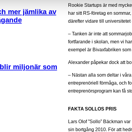
Rookie Startups är med mycket 
och mer jämlika av
har sitt RS-företag en sommar, 
 ägande
därefter vidare till universitete
– Tanken är inte att sommarjob
fortfarande i skolan, men vi ha
exempel är Bivaxfabriken som
Alexander påpekar dock att bola
 blir miljonär som
– Nästan alla som deltar i vår
entreprenöriell förmåga, och fo
entreprenörsprogram kan få stor
FAKTA SOLLOS PRIS
Lars Olof ”Sollo” Bäckman var S
sin bortgång 2010. För att hed