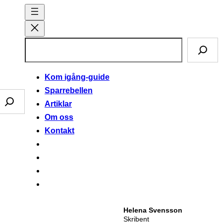
S
ö
k
Kom igång-guide
Sparrebellen
Artiklar
Om oss
Kontakt
Helena Svensson
Skribent