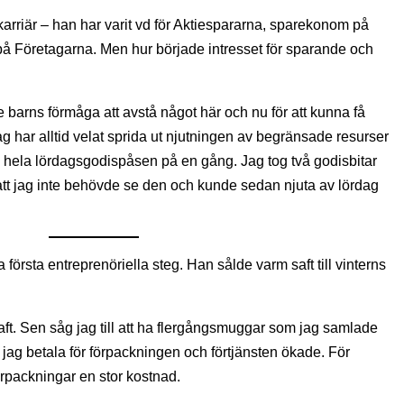
arriär – han har varit vd för Aktiespararna, sparekonom på
å Företagarna. Men hur började intresset för sparande och
barns förmåga att avstå något här och nu för att kunna få
ag har alltid velat sprida ut njutningen av begränsade resurser
sig hela lördagsgodispåsen på en gång. Jag tog två godisbitar
t jag inte behövde se den och kunde sedan njuta av lördag
första entreprenöriella steg. Han sålde varm saft till vinterns
aft. Sen såg jag till att ha flergångsmuggar som jag samlade
 jag betala för förpackningen och förtjänsten ökade. För
örpackningar en stor kostnad.