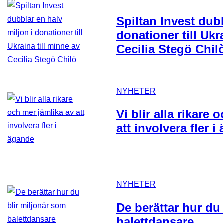
Spiltan Invest dubb
donationer till Ukr
Cecilia Stegö Chil
NYHETER
Vi blir alla rikare
att involvera fler 
NYHETER
De berättar hur du
balettdansare