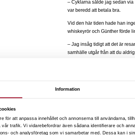
– Cyklarna sålde jag sedan via
var beredd att betala bra.
Vid den här tiden hade han inget
whiskeyrör och Günther förde li
– Jag insåg tidigt att det är resa
samhälle utgår från att du aldr
bättre livet blir om du tar det ti
av.
Att han nådde första miljonen –
Information
och att han aldrig har levt över 
matcha personer som behövde hj
cookies
investerade han allt han kunde.
e för att anpassa innehållet och annonserna till användarna, tillh
– Jag tog höga risker på börsen i
vår trafik. Vi vidarebefordrar även sådana identifierare och anna
förändra livet för oss alla i framt
nnons- och analysföretag som vi samarbetar med. Dessa kan i sin