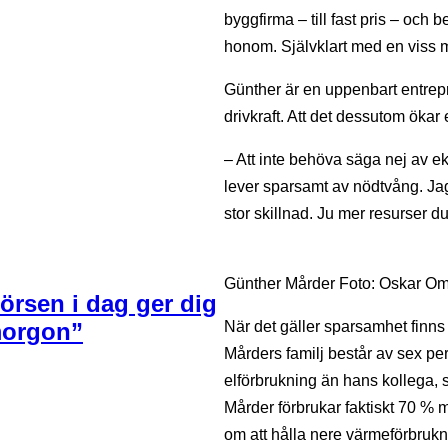
byggfirma – till fast pris – och
honom. Självklart med en viss 
Günther är en uppenbart entrepre
drivkraft. Att det dessutom ökar
– Att inte behöva säga nej av ek
lever sparsamt av nödtvång. Jag
stor skillnad. Ju mer resurser du 
Günther Mårder Foto: Oskar O
örsen i dag ger dig
 morgon”
När det gäller sparsamhet finns
Mårders familj består av sex per
elförbrukning än hans kollega, 
Mårder förbrukar faktiskt 70 % 
om att hålla nere värmeförbrukni