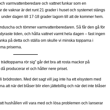
och varmvattenberedare och vattnet funkar som en
r de vaknar är det runt 21 grader i huset och systemet stängs
under dagen till 17-18 grader lagom till att de kommer hem.
gonduscha och tömmer varmvattenberedaren. Så får den gå för
dyraste tiden, och hålla vattnet varmt hela dagen – fast ingen
nka på detta och ställa om skulle vi minska topparna i
ema priserna.
trädtopparna rör sig” går det bra att rosta mackor på
då producerar el och håller nere priset.
 bli brödrosten. Med det sagt vill jag inte ha ett elsystem med
a att när det blåser blir elen jättebillig och när det inte blåser
tt hushållen vill vara med och lösa problemen och lanserar