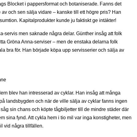
ags Blocket i pappersformat och botaniserade. Fanns det
av och sen sälja vidare – kanske till ett högre pris? Han
umtion. Kapitalprodukter kunde ju faktiskt ge intäkter!
-servis men saknade några delar. Günther insåg att folk
tta Gröna Anna-serviser – men de enstaka delarna folk
la bra för. Han började köpa upp servisserier och sälja av
mne
ern blev han intresserad av cyklar. Han insåg att många
 på landsbygden och när de ville sälja av cyklar fanns ingen
åg sin chans och köpte tågbiljetter till de mindre städer där
 sina fynd. Att cykla hem i tio mil var inga konstigheter, men
 vid några tillfällen.