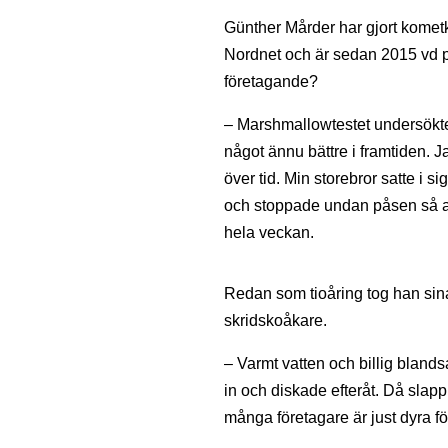
Günther Mårder har gjort kometk
Nordnet och är sedan 2015 vd p
företagande?
– Marshmallowtestet undersökte 
något ännu bättre i framtiden. J
över tid. Min storebror satte i 
och stoppade undan påsen så at
hela veckan.
Redan som tioåring tog han sina 
skridskoåkare.
– Varmt vatten och billig blands
in och diskade efteråt. Då slapp
många företagare är just dyra f