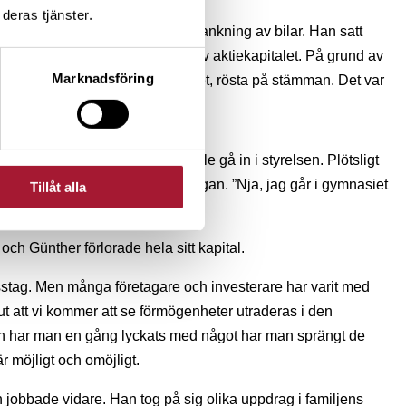
deras tjänster.
 företag som sysslade med robottankning av bilar. Han satt
 på årsstämman, med över 1 % av aktiekapitalet. På grund av
Marknadsföring
ndaren, med runt 40 % av kapitalet, rösta på stämman. Det var
skulle avsättas.
re, i storleksordning, om de ville gå in i styrelsen. Plötsligt
tberättigade posterna och fick frågan. ”Nja, jag går i gymnasiet
Tillåt alla
och Günther förlorade hela sitt kapital.
misstag. Men många företagare och investerare har varit med
olut att vi kommer att se förmögenheter utraderas i den
n har man en gång lyckats med något har man sprängt de
 möjligt och omöjligt.
 jobbade vidare. Han tog på sig olika uppdrag i familjens