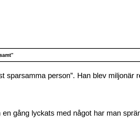
rsamt
”
st sparsamma person”. Han blev miljonär r
man en gång lyckats med något har man sprä