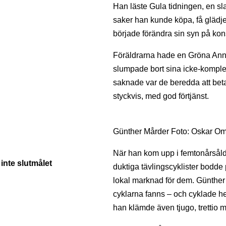
Han läste Gula tidningen, en sl
saker han kunde köpa, få glädje 
började förändra sin syn på kons
Föräldrarna hade en Gröna Anna
slumpade bort sina icke-komple
saknade var de beredda att beta
styckvis, med god förtjänst.
Günther Mårder Foto: Oskar O
När han kom upp i femtonårsåld
 inte slutmålet
duktiga tävlingscyklister bodde
lokal marknad för dem. Günther s
cyklarna fanns – och cyklade hem
han klämde även tjugo, trettio mil