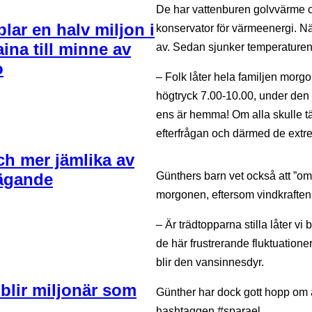
De har vattenburen golvvärme 
lar en halv miljon i
konservator för värmeenergi. Nä
aina till minne av
av. Sedan sjunker temperaturen 
ò
– Folk låter hela familjen mor
högtryck 7.00-10.00, under den 
ens är hemma! Om alla skulle tä
efterfrågan och därmed de extr
 och mer jämlika av
i ägande
Günthers barn vet också att ”om 
morgonen, eftersom vindkraften 
– Är trädtopparna stilla låter vi
de här frustrerande fluktuationern
blir den vansinnesdyr.
 blir miljonär som
Günther har dock gott hopp om a
hashtaggen #sparael.