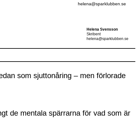
helena@sparklubben.se
Helena Svensson
Skribent
helena@sparklubben.se
edan som sjuttonåring – men förlorade
ngt de mentala spärrarna för vad som är