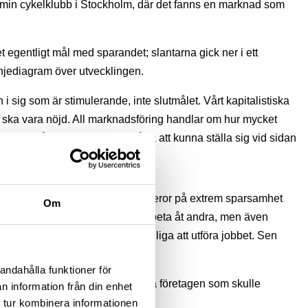
 min cykelklubb i Stockholm, där det fanns en marknad som
 egentligt mål med sparandet; slantarna gick ner i ett
njediagram över utvecklingen.
n i sig som är stimulerande, inte slutmålet. Vårt kapitalistiska
ig ska vara nöjd. All marknadsföring handlar om hur mycket
ll nästa nivå. Det krävs en förmåga att kunna ställa sig vid sidan
 som sjuttonåring! – säger han beror på extrem sparsamhet
Om
sina tillgångar. Han såg till att arbeta åt andra, men även
älp med människor som var villiga att utföra jobbet. Sen
andahålla funktioner för
 slutet av 90-talet. Jag ville hitta företagen som skulle
n information från din enhet
iden.
 tur kombinera informationen