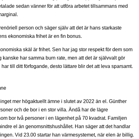
 betalade sedan vänner för att utföra arbetet tillsammans med
marginal.
nöriell person och säger själv att det är hans starkaste
 ens ekonomiska frihet är en fin bonus.
onomiska skäl är frihet. Sen har jag stor respekt för dem som
 kanske har samma burn rate, men att det är självvalt gör
har till ditt förfogande, desto lättare blir det att leva sparsamt.
mne
 inget mer högaktuellt ämne i slutet av 2022 än el. Günther
soner och de bor i en stor villa. Ändå har de lägre
som bor två personer i en lägenhet på 70 kvadrat. Familjen
mindre el än genomsnittshushållet. Han säger att det handlar
ngen. Vid 23.00 startar han värmesystemet, när elen är billig.