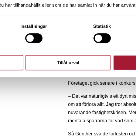
har tillhandahållit eller som de har samlat in när du har använt 
Günther investerade tungt i ett
sedan, som finnig sjuttonåring,
Inställningar
Statistik
någon teknikalitet fick inte gru
problem i bolaget och styrelsen 
– Och så frågade de alla aktieäga
satt jag på en av de största rös
Tillåt urval
…”
Företaget gick senare i konkurs 
– Det var naturligtvis ett dyrt 
om att förlora allt. Jag tror abs
nuvarande fastighetskrisen. Me
mentala spärrarna för vad som är
Så Günther svalde förlusten och