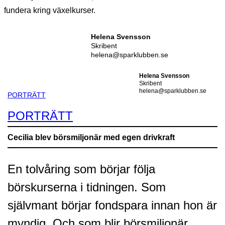
fundera kring växelkurser.
Helena Svensson
Skribent
helena@sparklubben.se
Helena Svensson
Skribent
helena@sparklubben.se
PORTRÄTT
PORTRÄTT
Cecilia blev börsmiljonär med egen drivkraft
En tolvåring som börjar följa
börskurserna i tidningen. Som
självmant börjar fondspara innan hon är
myndig. Och som blir börsmiljonär