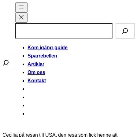
Hoppa
till
innehåll
S
ö
k
Kom igång-guide
Sparrebellen
Sparklubben
Artiklar
Om oss
Kontakt
Cecilia på resan till USA, den resa som fick henne att