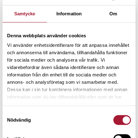
Samtycke
Information
Om
Denna webbplats använder cookies
NYHETER
Vi använder enhetsidentifierare för att anpassa innehållet
Spiltan Invest dubblar en halv
och annonserna till användarna, tillhandahålla funktioner
miljon i donationer till Ukraina till
för sociala medier och analysera vår trafik. Vi
minne av Cecilia Stegö Chilò
vidarebefordrar även sådana identifierare och annan
information från din enhet till de sociala medier och
annons- och analysföretag som vi samarbetar med.
Dessa kan i sin tur kombinera informationen med annan
information som du har tillhandahållit eller som de har
samlat in när du har använt deras tjänster.
Samtyckesval
Nödvändig