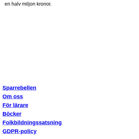
en halv miljon kronor.
Sparklubben Media AB
Erik Dahlbergsallén 15
115 20 Stockholm
Sparrebellen
Om oss
För lärare
Böcker
Folkbildningssatsning
GDPR-policy