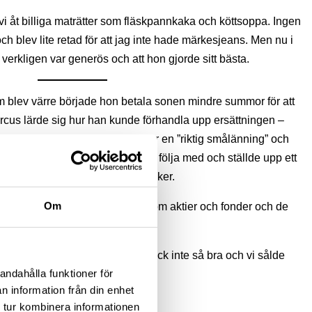
 åt billiga maträtter som fläskpannkaka och köttsoppa. Ingen
och blev lite retad för att jag inte hade märkesjeans. Men nu i
verkligen var generös och att hon gjorde sitt bästa.
 blev värre började hon betala sonen mindre summor för att
arcus lärde sig hur han kunde förhandla upp ersättningen –
a pengar föddes. Hans morfar var en ”riktig smålänning” och
 på olika marknader. Marcus fick följa med och ställde upp ett
är han sålde sina avlagda leksaker.
Om
mal började hans mamma prata om aktier och fonder och de
i en Rysslandsfond. Men fonden gick inte så bra och vi sålde
andahålla funktioner för
n information från din enhet
 tur kombinera informationen