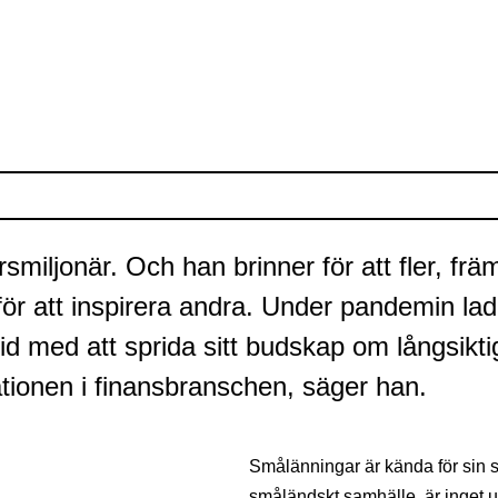
miljonär. Och han brinner för att fler, f
ör att inspirera andra. Under pandemin lade
id med att sprida sitt budskap om långsikt
ationen i finansbranschen, säger han.
Smålänningar är kända för sin s
småländskt samhälle, är inget 