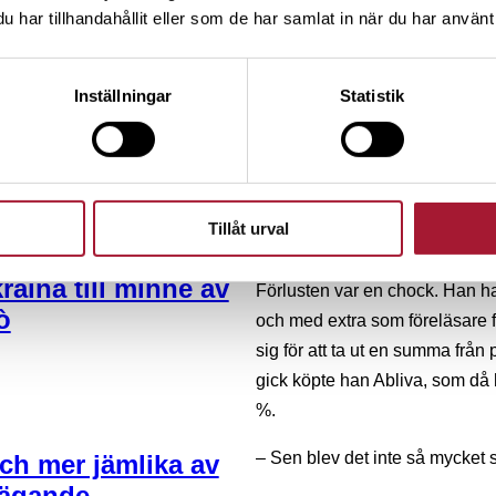
Trots utfallet var intresset fö
har tillhandahållit eller som de har samlat in när du har använt 
börsen i dag ger dig
som brevbärare, googlade han 
 morgon”
ställen.
Inställningar
Statistik
– Efter att ha filtrerat bort my
lite pengar där. Sen klev jag n
Ratos, bara för att de hade hö
turbowarranter och lyckades för
Tillåt urval
hela månadslöner för mig …
blar en halv miljon
kraina till minne av
Förlusten var en chock. Han h
ò
och med extra som föreläsare f
sig för att ta ut en summa från
gick köpte han Abliva, som då 
%.
– Sen blev det inte så mycket
 och mer jämlika av
i ägande