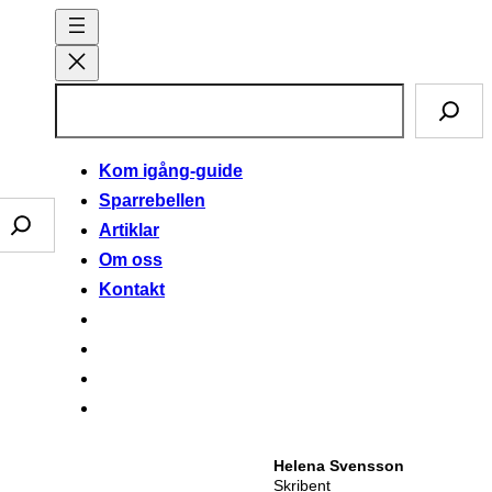
S
ö
k
Kom igång-guide
Sparrebellen
Artiklar
Om oss
Kontakt
Helena Svensson
Skribent