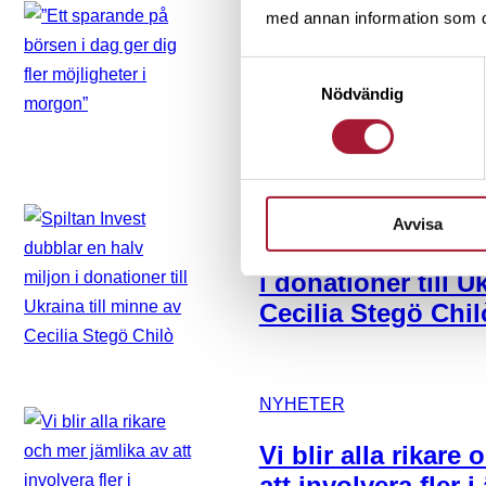
med annan information som du 
”Ett sparande på 
Samtyckesval
fler möjligheter i
Nödvändig
NYHETER
Avvisa
Spiltan Invest dub
i donationer till U
Cecilia Stegö Chil
NYHETER
Vi blir alla rikare
att involvera fler 