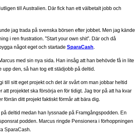
ligen till Australien. Där fick han ett välbetalt jobb och
unde jag trada på svenska börsen efter jobbet. Men jag kände
ng i ren frustration. ”Start your own shit”. Där och då
 bygga något eget och startade
SparaCash
.
Marcus med sin nya sida. Han insåg att han behövde få in lite
upp den, så han tog ett städjobb på deltid.
 till sitt eget projekt och det är svårt om man jobbar heltid
t projektet ska försörja en för tidigt. Jag tror på att ha kvar
förrän ditt projekt faktiskt förmår att bära dig.
r på deltid medan han lyssnade på Framgångspodden. En
sponsrat podden. Marcus ringde Pensionera i förhoppningen
sra SparaCash.