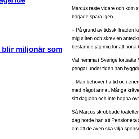
Marcus reste vidare och kom slut
började spara igen.
– På grund av tidsskillnaden k
mig sliten och skrev en anteckni
bestämde jag mig för att börja
 blir miljonär som
Väl hemma i Sverige fortsatte 
pengar under tiden han byggde 
– Man behöver ha tid och energi
med något annat. Många kräver at
sitt dagjobb och inte hoppa över 
Så Marcus skrubbade toalette
dag hörde han att Pensionera 
om att de även ska vilja spon