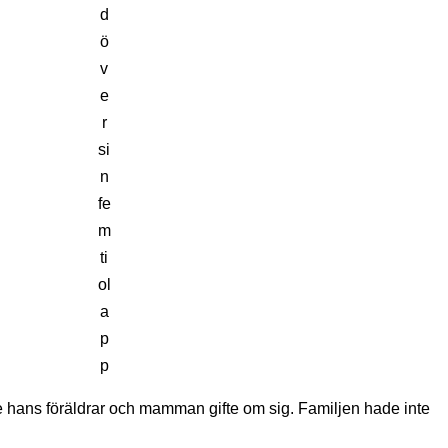
d
ö
v
e
r
si
n
fe
m
ti
ol
a
p
p
e hans föräldrar och mamman gifte om sig. Familjen hade inte