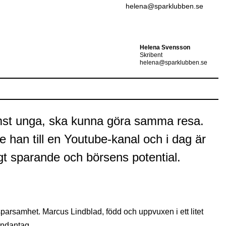
helena@sparklubben.se
Helena Svensson
Skribent
helena@sparklubben.se
rämst unga, ska kunna göra samma resa.
 han till en Youtube-kanal och i dag är
igt sparande och börsens potential.
parsamhet. Marcus Lindblad, född och uppvuxen i ett litet
undantag.