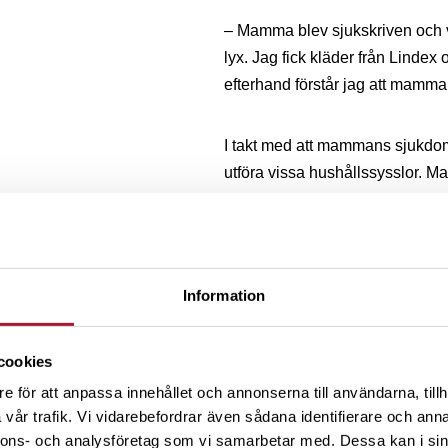
– Mamma blev sjukskriven och vi
lyx. Jag fick kläder från Lindex 
efterhand förstår jag att mamma 
I takt med att mammans sjukdom
utföra vissa hushållssysslor. M
och en motivation att tjäna egn
åkte runt och sålde loppisprylar
eget bord bredvid morfaderns, d
Information
När Marcus var runt 12 år gam
gick gemensamt till banken.
cookies
– Vi fick rådet att börja spara 
e för att anpassa innehållet och annonserna till användarna, tillh
med förlust.
vår trafik. Vi vidarebefordrar även sådana identifierare och anna
nnons- och analysföretag som vi samarbetar med. Dessa kan i sin