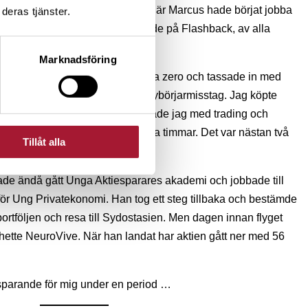
r börsen väckt och i sena tonåren, när Marcus hade börjat jobba
deras tjänster.
för att lära sig mer. Han hamnade på Flashback, av alla
Marknadsföring
cket brus hittade jag faktiskt Avanza zero och tassade in med
er i aktieträsket och gjorde alla nybörjarmisstag. Jag köpte
g direktavkastning. Och sen började jag med trading och
lora 20 000 kr på totalt två aktiva timmar. Det var nästan två
Tillåt alla
ade ändå gått Unga Aktiesparares akademi och jobbade till
ör Ung Privatekonomi. Han tog ett steg tillbaka och bestämde
 portföljen och resa till Sydostasien. Men dagen innan flyget
hette NeuroVive. När han landat har aktien gått ner med 56
 sparande för mig under en period …