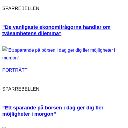
SPARREBELLEN
”De vanligaste ekonomifrågorna handlar om
tvåsamhetens dilemma”
PORTRÄTT
SPARREBELLEN
”Ett sparande på börsen i dag ger dig fler
möjligheter i morgon”