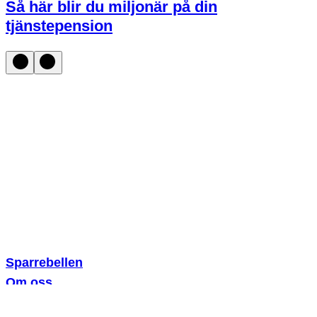
Så här blir du miljonär på din
tjänstepension
Sparklubben Media AB
Erik Dahlbergsallén 15
115 20 Stockholm
Sparrebellen
Om oss
För lärare