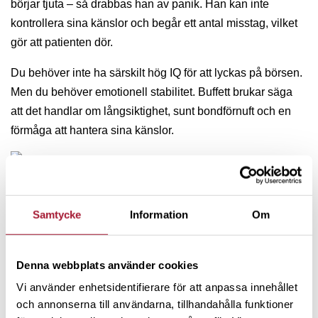
börjar tjuta – så drabbas han av panik. Han kan inte
kontrollera sina känslor och begår ett antal misstag, vilket
gör att patienten dör.
Du behöver inte ha särskilt hög IQ för att lyckas på börsen.
Men du behöver emotionell stabilitet. Buffett brukar säga
att det handlar om långsiktighet, sunt bondförnuft och en
förmåga att hantera sina känslor.
Vad har varit ditt framgångsrecept på börsen?
Samtycke
Information
Om
– Jag har ett ganska dynamiskt mindset. Jag är också
vetgirig och försöker se motgångar och tuffa tider som
Denna webbplats använder cookies
möjligheter till lärande och utveckling.
Vi använder enhetsidentifierare för att anpassa innehållet
och annonserna till användarna, tillhandahålla funktioner
Cristofer har även ett
Twitterkonto
, där han bland annat