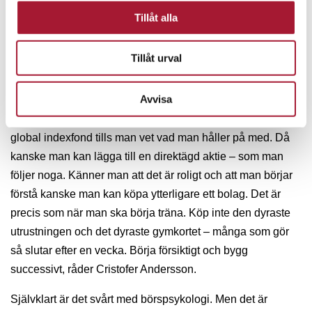
självklart inte ge några råd, mer än att de ska fokusera på
Tillåt alla
bolagen i första hand, inte aktiekurserna..
Cristofer är också tydlig med att en ung person också ska
Tillåt urval
prioritera att leva här och nu.
Avvisa
– Man kommer långt med att spara tio procent genom hela
livet. Och standardsvaret är naturligtvis en svensk och en
global indexfond tills man vet vad man håller på med. Då
kanske man kan lägga till en direktägd aktie – som man
följer noga. Känner man att det är roligt och att man börjar
förstå kanske man kan köpa ytterligare ett bolag. Det är
precis som när man ska börja träna. Köp inte den dyraste
utrustningen och det dyraste gymkortet – många som gör
så slutar efter en vecka. Börja försiktigt och bygg
successivt, råder Cristofer Andersson.
Självklart är det svårt med börspsykologi. Men det är