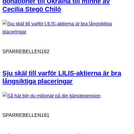
donationer till Ukraina till minne av
Cecilia Stegö Chilò
162
SPARREBELLEN
Sju skäl till varför LILIS-aktierna är bra
långsiktiga placeringar
161
SPARREBELLEN