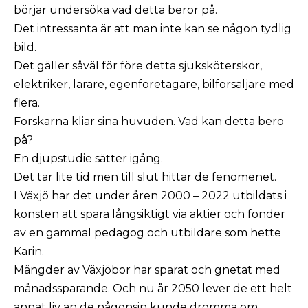
börjar undersöka vad detta beror på.
Det intressanta är att man inte kan se någon tydlig
bild.
Det gäller såväl för före detta sjuksköterskor,
elektriker, lärare, egenföretagare, bilförsäljare med
flera.
Forskarna kliar sina huvuden. Vad kan detta bero
på?
En djupstudie sätter igång.
Det tar lite tid men till slut hittar de fenomenet.
I Växjö har det under åren 2000 – 2022 utbildats i
konsten att spara långsiktigt via aktier och fonder
av en gammal pedagog och utbildare som hette
Karin.
Mängder av Växjöbor har sparat och gnetat med
månadssparande. Och nu år 2050 lever de ett helt
annat liv än de någonsin kunde drömma om.