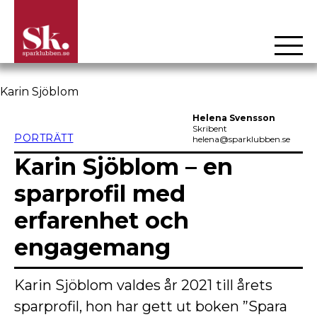
Hoppa
till
Karin Sjöblom
innehåll
Helena Svensson
Skribent
PORTRÄTT
helena@sparklubben.se
Karin Sjöblom – en
sparprofil med
erfarenhet och
engagemang
Karin Sjöblom valdes år 2021 till årets
sparprofil, hon har gett ut boken ”Spara