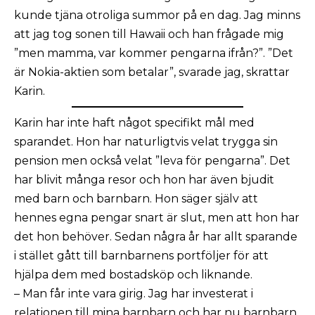
kunde tjäna otroliga summor på en dag. Jag minns
att jag tog sonen till Hawaii och han frågade mig
”men mamma, var kommer pengarna ifrån?”. ”Det
är Nokia-aktien som betalar”, svarade jag, skrattar
Karin.
Karin har inte haft något specifikt mål med
sparandet. Hon har naturligtvis velat trygga sin
pension men också velat ”leva för pengarna”. Det
har blivit många resor och hon har även bjudit
med barn och barnbarn. Hon säger själv att
hennes egna pengar snart är slut, men att hon har
det hon behöver. Sedan några år har allt sparande
i stället gått till barnbarnens portföljer för att
hjälpa dem med bostadsköp och liknande.
– Man får inte vara girig. Jag har investerat i
relationen till mina barnbarn och har nu barnbarn