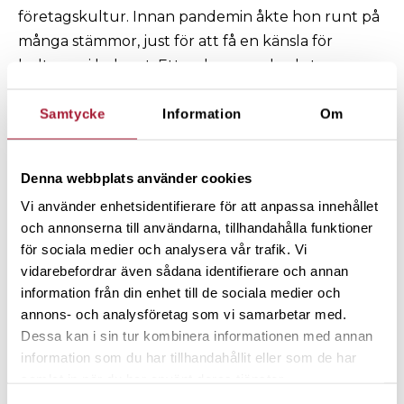
företagskultur. Innan pandemin åkte hon runt på
många stämmor, just för att få en känsla för
kulturen i bolaget. Ett av hennes absoluta
favoritbolag är Nibe i småländska Markaryd.
– Nibe är ett hållbart bolag med en fantastisk
Samtycke
Information
Om
företagskultur. Det är lite bonnigt, vilket jag gillar.
Lokala ungar från Markaryd spelar blockflöjt på
Denna webbplats använder cookies
stämman. Nibe köpte även in min bok och delade
Vi använder enhetsidentifierare för att anpassa innehållet
ut till alla studenter i Markaryd, för att ge dem en
och annonserna till användarna, tillhandahålla funktioner
bra start i livet.
för sociala medier och analysera vår trafik. Vi
När denna intervju görs är det 2022 och elkris,
vidarebefordrar även sådana identifierare och annan
börskrasch, skenande räntor och inflation. Vad tror
information från din enhet till de sociala medier och
Karin om framtiden efter detta ”förlorade år”?
annons- och analysföretag som vi samarbetar med.
– Jag tror att vi kommer att förändra hela vårt
Dessa kan i sin tur kombinera informationen med annan
beteende. Miljötänket kommer tvinga oss att bli
information som du har tillhandahållit eller som de har
samlat in när du har använt deras tjänster.
mer praktiska. Jag tror att många kommer att odla