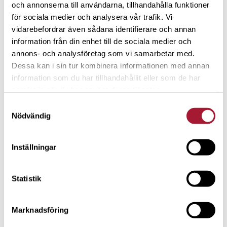
och annonserna till användarna, tillhandahålla funktioner
för sociala medier och analysera vår trafik. Vi
vidarebefordrar även sådana identifierare och annan
information från din enhet till de sociala medier och
annons- och analysföretag som vi samarbetar med.
Dessa kan i sin tur kombinera informationen med annan
information som du har tillhandahållit eller som de har
samlat in när du har använt deras tjänster.
Samtyckesval
Nödvändig
PORTRÄTT
”Ett sparande på börsen i dag ger
Inställningar
dig fler möjligheter i morgon”
Statistik
Marknadsföring