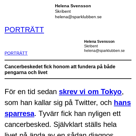
Helena Svensson
Skribent
helena@sparklubben.se
PORTRÄTT
Helena Svensson
Skribent
helena@sparklubben.se
PORTRÄTT
Cancerbeskedet fick honom att fundera på både
pengarna och livet
För en tid sedan
skrev vi om Tokyo
,
som han kallar sig på Twitter, och
hans
sparresa
. Tyvärr fick han nyligen ett
cancerbesked. Självklart ställs hela
livet på ända av en sådan diagnos.