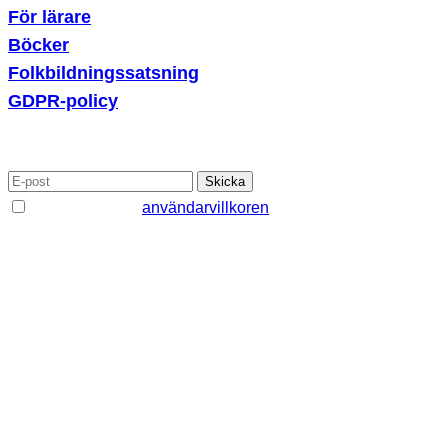
För lärare
Böcker
Folkbildningssatsning
GDPR-policy
PRENUMERERA PÅ VÅRT NYHETSBREV
Jag godkänner
användarvillkoren
Sparklubben.se
drivs av Sparklubben Media AB, ett
dotterbolag till Spiltan Invest. Ambitionen är att fungera som
en kunskapsbank kring privatekonomi och inspirera kring
sparande. Vi bedriver dock ingen privat rådgivning. Historisk
avkastning är ingen garanti för framtida avkastning. Pengar
som placeras på börsen kan både öka och minska i värde
och det är inte säkert att du får tillbaka hela det insatta
kapitalet. Ansvarig utgivare är Helena Svensson.