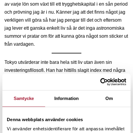
av varje lön som växt till ett trygghetskapital i en sån period
och prövning jag är i nu. Känner jag att det finns något jag
verkligen vill göra så har jag pengar till det och eftersom
jag lever ett ganska enkelt liv så är det inga astronomiska
summor vi pratar om för att kunna göra något som sticker ut
från vardagen.
Tokyo utvärderar inte bara hela sitt liv utan även sin
investeringsfilosofi. Han har hittills slagit index med några
procent på längre sikt, men är det värt tiden?
– Det börjar luta åt att en indexfond eller ett knippe
Samtycke
Information
Om
investmentbolag är det som passar mig. Fortsätta
månadsspara de månader jag vill och fortsätta läsa om
företagande och ekonomi för att det intresserar mig. Men
Denna webbplats använder cookies
sluta läsa årsrapporter och siffror, för det tycker jag är
Vi använder enhetsidentifierare för att anpassa innehållet
tråkigt (med undantag för en del vd-ord).