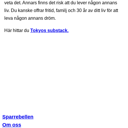
veta det. Annars finns det risk att du lever någon annans
liv. Du kanske offrar fritid, familj och 30 år av ditt liv för att
leva någon annans dröm.
Här hittar du
Tokyos substack.
Sparklubben Media AB
Erik Dahlbergsallén 15
115 20 Stockholm
Sparrebellen
Om oss