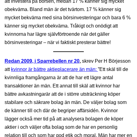
att investera på börsen, medan 17 % känner sig mycket
obekväma. Bland män är det tvärtom. 17 % känner sig
mycket bekväma med sina börsinvesteringar och bara 6 %
känner sig mycket obekväma. Tråkigt och onödigt att
kvinnorna har lägre självförtroende när det gäller
börsinvesteringar – när vi faktiskt presterar bättre!
Redan 2009, i Sparrebellen nr 20
,
skrev Per H Börjesson
att
kvinnor är bättre aktieplacerare än män:
”Ett skäl till de
kvinnliga framgångarna är att de har ett lägre antal
transaktioner än män. Ett annat till skäl att kvinnor har
bättre avkastningarär att de i större utsträckning köper
stabilare och säkrare bolag än män. De väljer bolag som
de känner till och där de begriper affärsidén. Kvinnor
lägger också mer tid på att analysera bolagen de köper
aktier i och väljer ofta bolag som de har en personlig
relation till och som har god etik och moral. Män har mer en