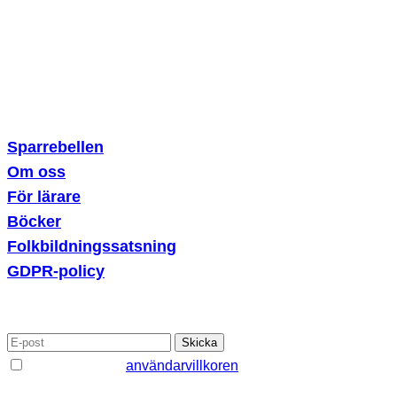
Erik Dahlbergsallén 15
115 20 Stockholm
Sparrebellen
Om oss
För lärare
Böcker
Folkbildningssatsning
GDPR-policy
PRENUMERERA PÅ VÅRT NYHETSBREV
Jag godkänner
användarvillkoren