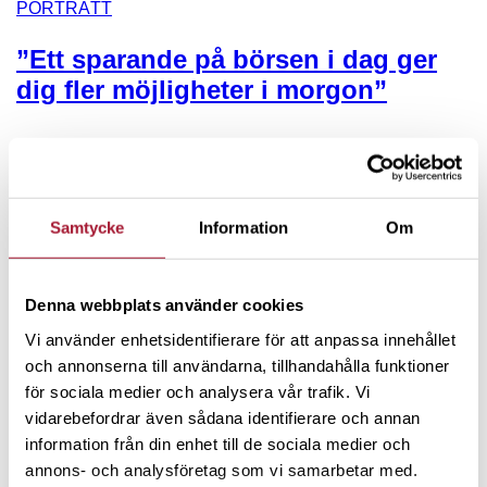
PORTRÄTT
”Ett sparande på börsen i dag ger
dig fler möjligheter i morgon”
Samtycke
Information
Om
Denna webbplats använder cookies
Vi använder enhetsidentifierare för att anpassa innehållet
NYHETER
och annonserna till användarna, tillhandahålla funktioner
Spiltan Invest dubblar en halv
för sociala medier och analysera vår trafik. Vi
vidarebefordrar även sådana identifierare och annan
miljon i donationer till Ukraina till
information från din enhet till de sociala medier och
minne av Cecilia Stegö Chilò
annons- och analysföretag som vi samarbetar med.