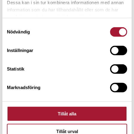
Dessa kan i sin tur kombinera informationen med annan
information som du har tillhandahållit eller som de har
samlat in när du har använt deras tjänster.
Samtyckesval
Nödvändig
Inställningar
NYHETER
Statistik
Vi blir alla rikare och mer jämlika av
att involvera fler i ägande
Marknadsföring
Tillåt alla
Tillåt urval