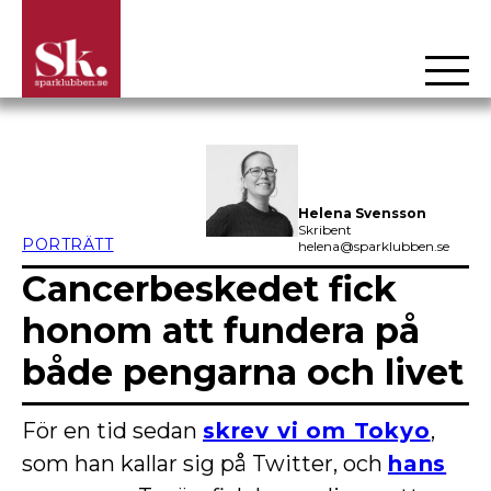
Hoppa
till
innehåll
Helena Svensson
Skribent
PORTRÄTT
helena@sparklubben.se
Cancerbeskedet fick
honom att fundera på
både pengarna och livet
För en tid sedan
skrev vi om Tokyo
,
som han kallar sig på Twitter, och
hans