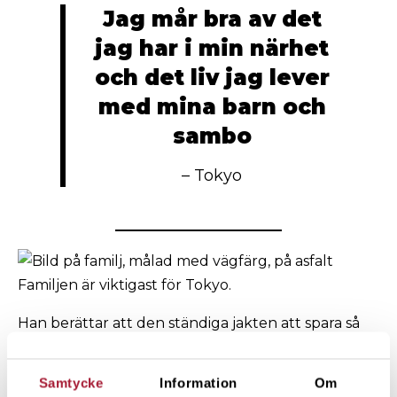
Jag mår bra av det
jag har i min närhet
och det liv jag lever
med mina barn och
sambo
– Tokyo
Familjen är viktigast för Tokyo.
Han berättar att den ständiga jakten att spara så
mycket pengar som möjligt har aldrig varit något
för honom.
Samtycke
Information
Om
– Jag är glad att jag inte sparat en alldeles för stor