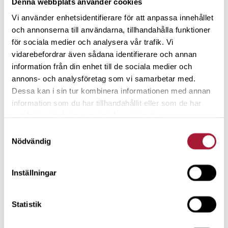
Denna webbplats använder cookies
Vi använder enhetsidentifierare för att anpassa innehållet
– För det första har många en övertro på att farbror staten
och annonserna till användarna, tillhandahålla funktioner
ska fixa allt. Men sen har flerförsäkringsbolagen missat
för sociala medier och analysera vår trafik. Vi
detta grundläggande försäkringsbehov. Jag hittade
vidarebefordrar även sådana identifierare och annan
problemet, orsaken och skapade JustInCase, som är
information från din enhet till de sociala medier och
lösningen.
annons- och analysföretag som vi samarbetar med.
Dessa kan i sin tur kombinera informationen med annan
Björn Häggelin berättar att många inte vet vad en
information som du har tillhandahållit eller som de har
livförsäkring är eller att de faktiskt behöver en.
samlat in när du har använt deras tjänster.
Samtyckesval
– Sen tror många också att det är väldigt dyrt och
Nödvändig
komplicerat att skaffa en. JustInCase har skalat av alla
onödiga steg – vårt populära grundskydd kan du till
Inställningar
exempel teckna helt utan hälsofrågor, på under en minut.
En unik produkt!
Statistik
”Viktigt att växa snabbt för att råda bot på
samhällsproblemet”