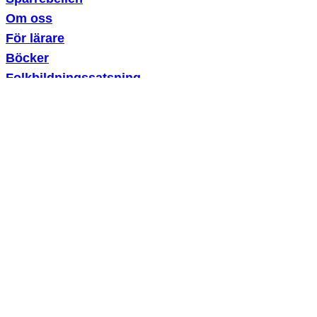
Om oss
För lärare
Böcker
Folkbildningssatsning
GDPR-policy
PRENUMERERA PÅ VÅRT NYHETSBREV
Jag godkänner
användarvillkoren
Sparklubben.se
drivs av Sparklubben Media AB, ett
dotterbolag till Spiltan Invest. Ambitionen är att fungera som
en kunskapsbank kring privatekonomi och inspirera kring
sparande. Vi bedriver dock ingen privat rådgivning. Historisk
avkastning är ingen garanti för framtida avkastning. Pengar
som placeras på börsen kan både öka och minska i värde