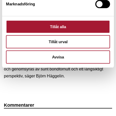
Marknadsföring
Avslutningsvis summerar Björn att det är riktigt illa ställt.
– Vi har ett pinsamt dåligt efterlevandeskydd i Sverige. Och
Tillåt alla
det är en helt onödig situation, eftersom det inte kostar
särskilt mycket att skaffa en livförsäkring. Vad är viktigast –
din familjs trygghet eller släpvagnens? Våra kunder väljer
Tillåt urval
oss för att de kan vara säkra på att allt sker smidigt om de
avlider. Dessutom är Spiltan Invest en av våra större ägare.
Avvisa
Detta borgar för att vi står på den vanliga människans sida
och genomsyras av sunt bondförnuft och ett långsiktigt
perspektiv, säger Björn Häggelin.
Kommentarer