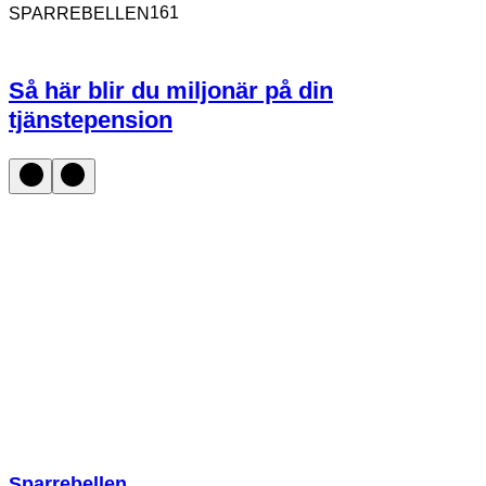
161
SPARREBELLEN
Så här blir du miljonär på din
tjänstepension
Sparklubben Media AB
Erik Dahlbergsallén 15
115 20 Stockholm
Sparrebellen