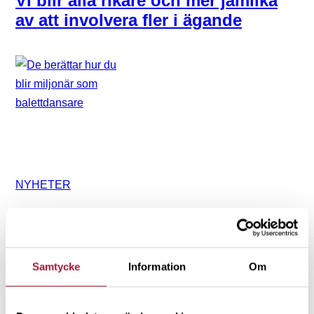
Vi blir alla rikare och mer jämlika
av att involvera fler i ägande
NYHETER
De berättar hur du blir miljonär
som balettdansare
Samtycke
Information
Om
”Hittade problemet, orsaken och är lösningen”
I Sverige finns ingen livförsäkringskultur.