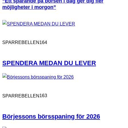
”Ett sparande på börsen i dag ger dig fler
möjligheter i morgon”
164
SPARREBELLEN
SPENDERA MEDAN DU LEVER
163
SPARREBELLEN
Börjessons börsspaning för 2026