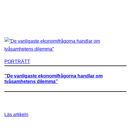
PORTRÄTT
”De vanligaste ekonomifrågorna handlar om
tvåsamhetens dilemma”
:
Läs artikeln
”
D