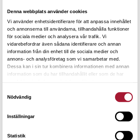
”Ett sparande på börsen i dag ger dig fler möjligheter i
a
morgon”
Denna webbplats använder cookies
S
Vi använder enhetsidentifierare för att anpassa innehållet
t
Ludvig Rosenstam Åhman är Wealth Recommendation
och annonserna till användarna, tillhandahålla funktioner
e
Lead på Danske Bank, men också författare. Han har
för sociala medier och analysera vår trafik. Vi
g
vidarebefordrar även sådana identifierare och annan
skrivit den populära boken ”101 tankar om aktier”. För
ö
information från din enhet till de sociala medier och
Sparklubben berättar han om varför han blev intresserad
C
annons- och analysföretag som vi samarbetar med.
av börsen – och vilka misstag han själv gjort.
h
Dessa kan i sin tur kombinera informationen med annan
i
information som du har tillhandahållit eller som de har
samlat in när du har använt deras tjänster.
l
ò
Samtyckesval
Nödvändig
Inställningar
Statistik