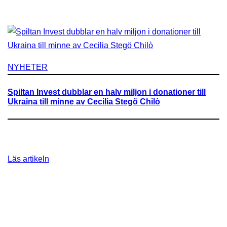
m
i
f
r
å
NYHETER
g
o
Spiltan Invest dubblar en halv miljon i donationer till
r
Ukraina till minne av Cecilia Stegö Chilò
n
a
h
a
:
Läs artikeln
n
S
d
p
l
i
a
l
r
t