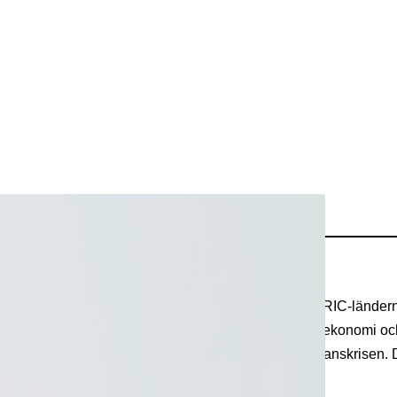
e i Brasilien eller Ryssland
vare är att satsa på fonder i tillväxtländer. Bland BRIC-ländern
örra året Brasilien den lysande stjärnan. En växande ekonomi oc
 landet endast i begränsad omfattning drabbades av finanskrisen.
en valuta…