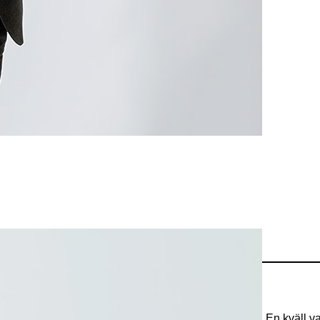
dyr försäljning
n som vill bjuda mig på gratis finansiell rådgivning. En kväll va