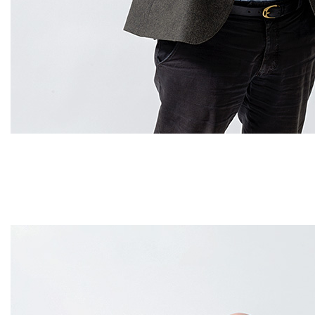
#
26
Gratis rådgivning = 
Nästan varje vecka ringer det någo