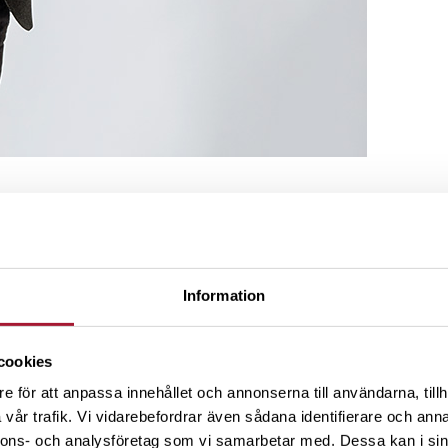
Information
utan att bli blåst
cookies
e för att anpassa innehållet och annonserna till användarna, tillh
dia diskuterats mycket runt vindkraftsbolagen O2 och Arise W
vår trafik. Vi vidarebefordrar även sådana identifierare och anna
titutionella placerare och säljmöten med investmentbankers i mö
nnons- och analysföretag som vi samarbetar med. Dessa kan i sin