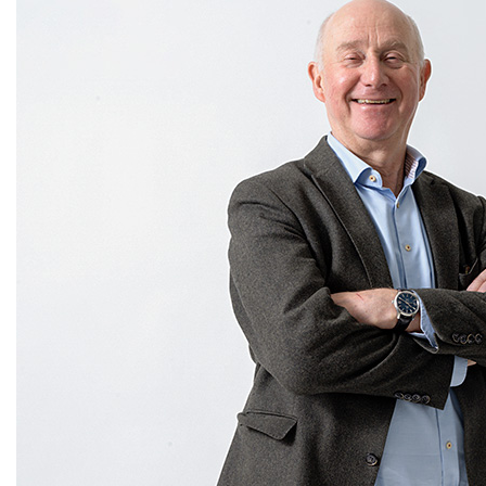
stycken inklusive två PPM-rådgiv