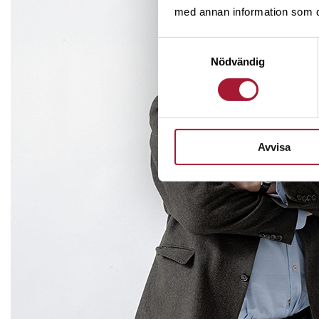
med annan information som du 
har allmänheten erbjudits att köpa
Samtyckesval
Nödvändig
Avvisa