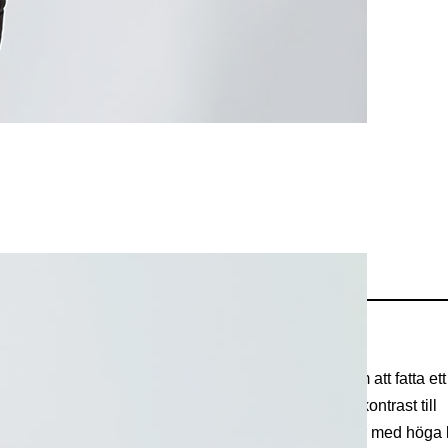
i Berkshire Hathaway
 från 18 dollar 1965 till 117 000 dollar idag. Genom att fatta et
away har otroligt många blivit rika. Det är en stor kontrast till
er köp, sälj, köp, sälj och skapar komplexa produkter med höga