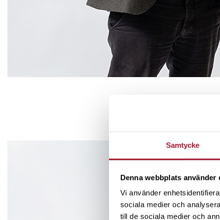
Samtycke
#
27
Investera i vindkraft 
Denna webbplats använder 
Vi använder enhetsidentifierar
De senaste veckorna har det i me
sociala medier och analysera 
fina prospekt, roadshows för ins
till de sociala medier och a