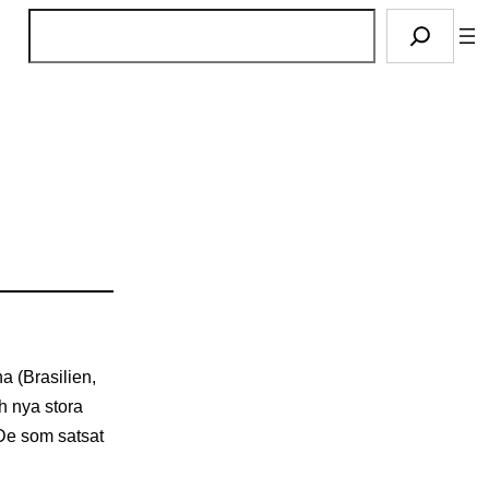
S
ö
k
a (Brasilien,
h nya stora
 De som satsat