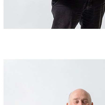
#
28
Helgens årsstämma 
Berkshire Hathaway-aktien har gått
att köpa och behålla Berkshire Hath
finansbranschen i övrigt som säg