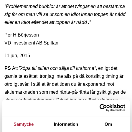
”Problemet med bubblor är att det tvingar en att
bestämma
sig för om man vill se ut som en idiot
innan toppen är nådd
eller en idiot efter det att toppen är nådd .”
Per H Börjesson
VD Investment AB Spiltan
11 jun, 2015
PS
Att
”köpa till sillen och sälja till kräftorna”
, enligt det
gamla talesättet, tror jag inte alls på då kortsiktig timing är
otroligt svår. I stället är det tiden du är exponerad mot
aktiemarknaden som med ränta-på-ränta långsiktigt ger de
stora värdestegringarna. Privat har jag största delen av
pengarna i
Investment AB Spiltan
som med en exponering
mot lönsamma onoterade bolag inte påverkas så mycket
av börsens svängningar. Men då måste man gilla det
Samtycke
Information
Om
största innehavet, dataspelsbolag
Paradox Interactive
, som