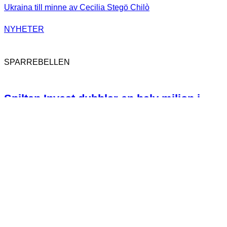
NYHETER
SPARREBELLEN
Spiltan Invest dubblar en halv miljon i
donationer till Ukraina till minne av
Cecilia Stegö Chilò
162
SPARREBELLEN