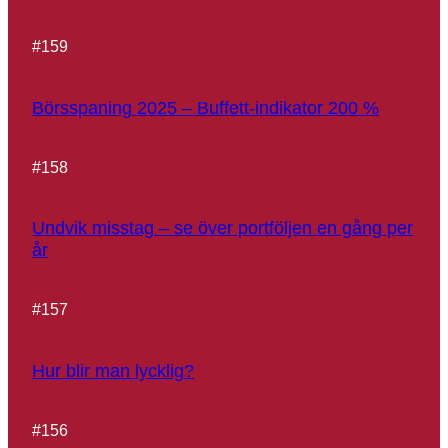
#
159
Börsspaning 2025 – Buffett-indikator 200 %
#
158
Undvik misstag – se över portföljen en gång per
år
#
157
Hur blir man lycklig?
#
156