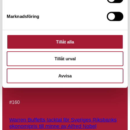
Börjessons börsspaning för 2026
Marknadsföring
#
162
Tillåt alla
Sju skäl till varför LILIS-aktierna är bra
långsiktiga placeringar
Tillåt urval
#
161
Avvisa
Så här blir du miljonär på din tjänstepension
#
160
Warren Buffetts tacktal för Sveriges Riksbanks
ekonomipris till minne av Alfred Nobel