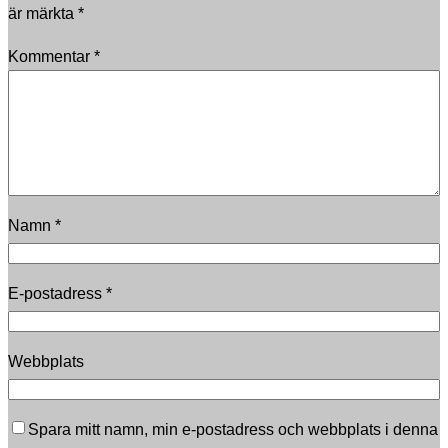
är märkta
*
Kommentar
*
Namn
*
E-postadress
*
Webbplats
Spara mitt namn, min e-postadress och webbplats i denna