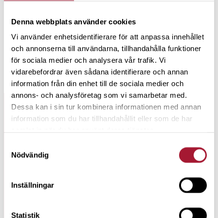
står för mer än 50 % av substansen. Tidningen Börsveckan
Denna webbplats använder cookies
konstaterar i det senaste numret att
”Spiltan med en
Vi använder enhetsidentifierare för att anpassa innehållet
uppgång på 96 % det senaste året slagit alla andra
och annonserna till användarna, tillhandahålla funktioner
investmentbolag”
för att ”vi lever efter Warren Buffetts
för sociala medier och analysera vår trafik. Vi
principer att diversifiering bara är till för placerare som inte
vidarebefordrar även sådana identifierare och annan
vet vad de håller på med”.
information från din enhet till de sociala medier och
annons- och analysföretag som vi samarbetar med.
Dessa kan i sin tur kombinera informationen med annan
ARKIV SPARREBELLEN
information som du har tillhandahållit eller som de har
samlat in när du har använt deras tjänster.
#
164
Samtyckesval
Nödvändig
SPENDERA MEDAN DU LEVER
Inställningar
#
163
Statistik