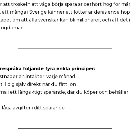
 att tröskeln att våga börja spara är oerhört hög för må
 att många i Sverige känner att lotter är deras enda hopp.
pet om att alla svenskar kan bli miljonärer, och att det i
 ungdomar.
respråka följande fyra enkla principer:
ostnader än intäkter, varje månad
till dig själv direkt när du fått lön
na i ett långsiktigt sparande, där du köper och behåller 
ha låga avgifter i ditt sparande