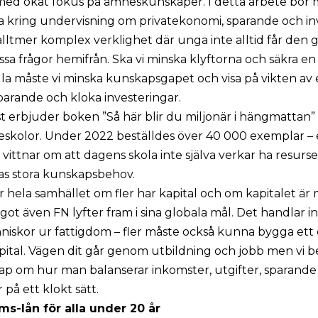
med ökat fokus på ämneskunskaper. I detta arbete bör 
 kring undervisning om privatekonomi, sparande och inv
n alltmer komplex verklighet där unga inte alltid får den
ssa frågor hemifrån. Ska vi minska klyftorna och säkra en
alla måste vi minska kunskapsgapet och visa på vikten av 
sparande och kloka investeringar.
st erbjuder boken ”Så här blir du miljonär i hängmattan” 
eskolor. Under 2022 beställdes över 40 000 exemplar – e
vittnar om att dagens skola inte själva verkar ha resurs
 stora kunskapsbehov.
ör hela samhället om fler har kapital och om kapitalet är 
ågot även FN lyfter fram i sina globala mål. Det handlar i
nniskor ur fattigdom – fler måste också kunna bygga ett
ital. Vägen dit går genom utbildning och jobb men vi 
ap om hur man balanserar inkomster, utgifter, sparande
 på ett klokt sätt.
ms-lån för alla under 20 år