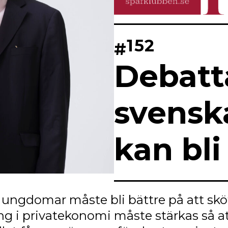
152
#
Debatta
svens
kan bli
ungdomar måste bli bättre på att skö
ng i privatekonomi måste stärkas så a