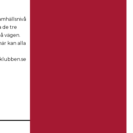
amhällsnivå
a de tre
på vägen.
här kan alla
rklubben.se