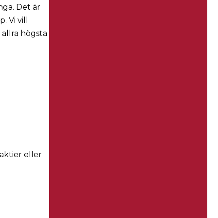
nga. Det är
 Vi vill
 allra högsta
aktier eller