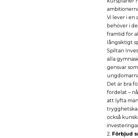
kursplaner 
ambitionerna
Vi lever i e
behöver i de
framtid för 
långsiktigt 
Spiltan Inve
alla gymnasi
gensvar som 
ungdomarnas
Det är bra f
fördelat – n
att lyfta mä
trygghetskap
också kunsk
investeringar
2.
Förbjud s