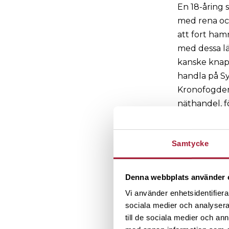
En 18-åring 
med rena ock
att fort hamn
med dessa lä
kanske knapp
handla på Sy
Kronofogden
näthandel, f
betalningsfö
skadeverknin
Samtycke
Om så inte sk
snabblån til
3.
Varningste
Denna webbplats använder 
Vi har varnin
Vi använder enhetsidentifierar
att risken a
sociala medier och analysera 
få sju rätt p
till de sociala medier och a
varningstext