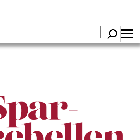
S
ö
k