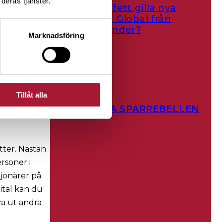
deras tjänster.
Skulle Buffett gilla nya
om bör alla
Realinvest Global från
venska Spel
Spiltan Fonder?
Marknadsföring
er 100
 Sverige med
 som spelar
Tillåt alla
VISA ALLA SPARREBELLEN
tter. Nästan
rsoner i
ljonärer på
ital kan du
va ut andra