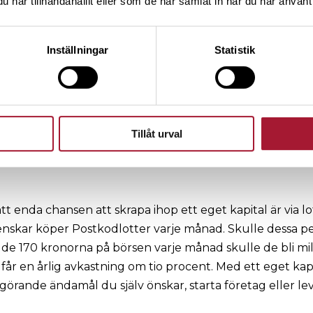
har tillhandahållit eller som de har samlat in när du har använt 
n och hur liten sannolikhet det är att vinna stort. Dessut
h spel belastas med en extraskatt. Under de 25 år som S
Inställningar
Statistik
de – eller snarare alla spelande kunder – bidragit med öv
l statskassan. Belastar man alla typer av lotter som säljs i
t bör inte statens intäkter minska, även om det blir färre
hur liten chansen är att vinna.
Tillåt urval
tt enda chansen att skrapa ihop ett eget kapital är via lo
enskar köper Postkodlotter varje månad. Skulle dessa pe
a de 170 kronorna på börsen varje månad skulle de bli mi
 får en årlig avkastning om tio procent. Med ett eget kap
lgörande ändamål du själv önskar, starta företag eller le