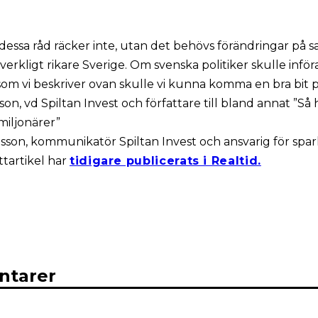
essa råd räcker inte, utan det behövs förändringar på s
t verkligt rikare Sverige. Om svenska politiker skulle inför
om vi beskriver ovan skulle vi kunna komma en bra bit 
on, vd Spiltan Invest och författare till bland annat ”Så 
miljonärer”
son, kommunikatör Spiltan Invest och ansvarig för spa
tartikel har
tidigare publicerats i Realtid.
tarer