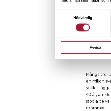
med annan information som du 
lotteriägare
Samtyckesval
lotterier oc
Nödvändig
funnits har 
miljarder til
en extraskat
när de inser 
Avvisa
Många tror a
en miljon sv
stället lägg
40 år, om de
stödja de vä
drömmar.