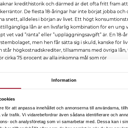
saknar kredithistorik och därmed är det ofta fritt fram at
erräntor. De flesta 18-åringar har inte börjat jobba och 
a snett, alldeles i början av livet. Ett högt konsumtionst
ttillgängliga lån är en livsfarlig kombination för en un
t vet vad ”ränta” eller ”uppläggningsavgift” är. En 18-åri
stembolaget, men hen får sätta sig i skuld, kanske för liv
 står högkostnadskrediter, tillsammans med övriga lån,
ör cirka 75 procent av alla inkomna mål som rör
reläggande för unga mellan 18 och 25 år. För att minska
garna bör branschen upphöra med att bevilja dessa lån 
Information
er frivilligt bör lagstiftarna agera skyndsamt för ett fö
l ungdomar under 20 år.
xt och extraskatt på alla lotter
cookies
gstext på cigaretter, snus och alkohol, men inte på lotter
e för att anpassa innehållet och annonserna till användarna, tillh
tt förlora de satsade pengarna är oerhört hög och sannol
vår trafik. Vi vidarebefordrar även sådana identifierare och anna
å Lotto är 1 på 6,7 miljoner. Spel och lotterier bör därför 
nnons- och analysföretag som vi samarbetar med. Dessa kan i sin
er som tydligt anger hur stor andel av intäkterna som går