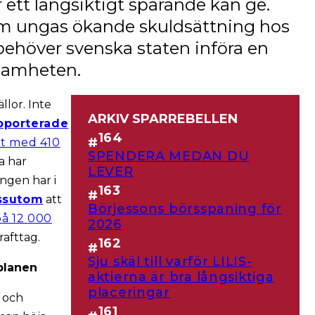
r ett långsiktigt sparande kan ge.
 om ungas ökande skuldsättning hos
behöver svenska staten införa en
ksamheten.
llor. Inte
ARKIV SPARREBELLEN
pporterade
164
#
t med 410
SPENDERA MEDAN DU
ta har
LEVER
ngen har i
163
#
essutom
att
Börjessons börsspaning för
på 12 000
2026
rafttag.
162
#
Sju skäl till varför LILIS-
oplanen
aktierna är bra långsiktiga
placeringar
- och
161