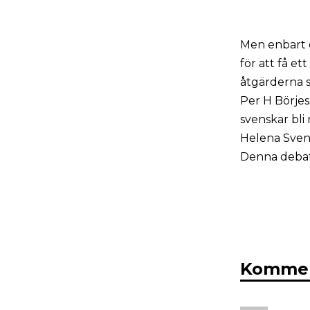
Men enbart d
för att få et
åtgärderna s
Per H Börjess
svenskar bli 
Helena Svens
Denna debat
Kommen