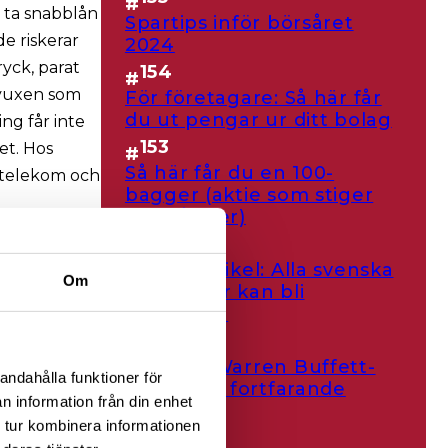
#
t ta snabblån
Spartips inför börsåret
de riskerar
2024
ryck, parat
154
#
g vuxen som
För företagare: Så här får
du ut pengar ur ditt bolag
ng får inte
153
et. Hos
#
Så här får du en 100-
 telekom och
bagger (aktie som stiger
100 gånger)
152
#
till unga.
Debattartikel: Alla svenska
Om
rbud mot
ungdomar kan bli
miljonärer
151
#
. Detta trots
Svenska Warren Buffett-
andahålla funktioner för
bolag slår fortfarande
ikheten att
n information från din enhet
index
förses med
 tur kombinera informationen
150
#
 till