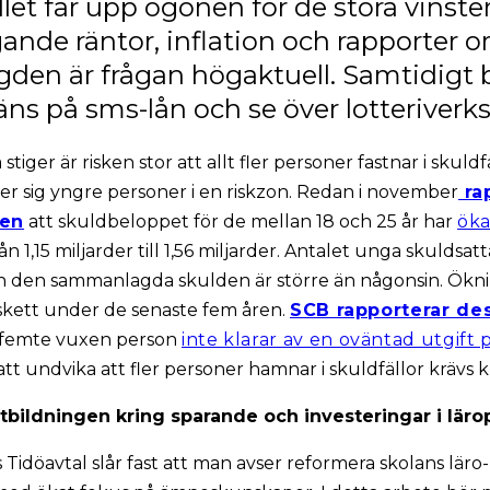
ället får upp ögonen för de stora vinste
ande räntor, inflation och rapporter
den är frågan högaktuell. Samtidigt 
äns på sms-lån och se över lotteriver
stiger är risken stor att allt fler personer fastnar i skuldfä
er sig yngre personer i en riskzon. Redan i november
ra
en
att skuldbeloppet för de mellan 18 och 25 år har
öka
ån 1,15 miljarder till 1,56 miljarder. Antalet unga skuldsat
n den sammanlagda skulden är större än någonsin. Ökni
skett under de senaste fem åren.
SCB rapporterar d
 femte vuxen person
inte klarar av en oväntad utgift 
att undvika att fler personer hamnar i skuldfällor krävs k
utbildningen kring sparande och investeringar i lär
Tidöavtal slår fast att man avser reformera skolans läro