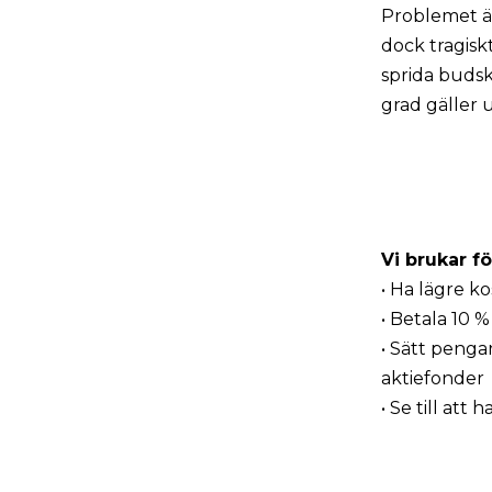
Problemet är
dock tragiskt
sprida budska
grad gäller
Vi brukar fö
• Ha lägre k
• Betala 10 % 
• Sätt pengar
aktiefonder
• Se till att 