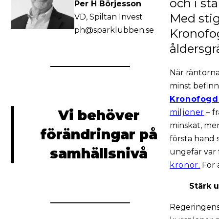
och i st
Per H Börjesson
Med stig
VD, Spiltan Invest
ph@sparklubben.se
Kronofog
åldersgr
När räntorna 
minst befinn
Kronofogd
Vi behöver
miljoner
– fr
minskat, me
förändringar på
första hand 
samhällsnivå
ungefär var
kronor.
För 
Stärk 
Regeringens 