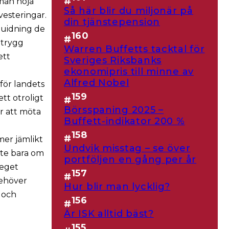
#
man höja
Så här blir du miljonär på
esteringar.
din tjänstepension
 guidning de
160
#
 trygg
Warren Buffetts tacktal för
ett
Sveriges Riksbanks
ekonomipris till minne av
Alfred Nobel
för landets
159
tt otroligt
#
Börsspaning 2025 –
er att möta
Buffett-indikator 200 %
158
#
mer jämlikt
Undvik misstag – se över
nte bara om
portföljen en gång per år
 eget
157
#
behöver
Hur blir man lycklig?
 och
156
#
Är ISK alltid bäst?
155