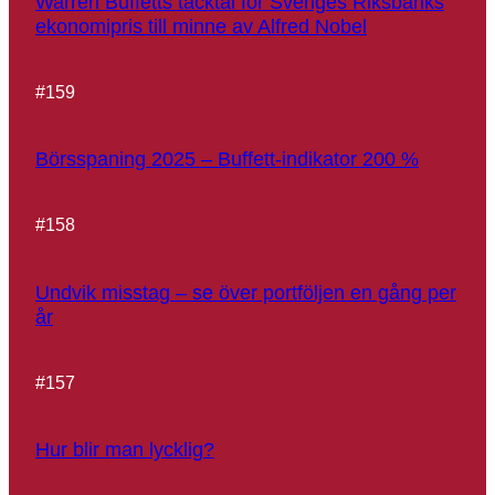
Warren Buffetts tacktal för Sveriges Riksbanks
ekonomipris till minne av Alfred Nobel
#
159
Börsspaning 2025 – Buffett-indikator 200 %
#
158
Undvik misstag – se över portföljen en gång per
år
#
157
Hur blir man lycklig?