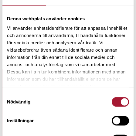
högt värderat jämfört med andra serieförvärvare. En
anledning till att bolaget är populärt är att författaren Mayer
Denna webbplats använder cookies
(se ovan) upptäckt bolaget och köpt Teqnion-aktier i sin
Vi använder enhetsidentifierare för att anpassa innehållet
fond. Visst är det lockande att sälja Teqnion-aktier men
och annonserna till användarna, tillhandahålla funktioner
tänk om Mayer får rätt i att bolaget kan vara en 100-
för sociala medier och analysera vår trafik. Vi
bagger?
vidarebefordrar även sådana identifierare och annan
information från din enhet till de sociala medier och
PPS. Denna Sparrebell har tidigare
publicerats i Realtid.
annons- och analysföretag som vi samarbetar med.
Dessa kan i sin tur kombinera informationen med annan
information som du har tillhandahållit eller som de har
ARKIV SPARREBELLEN
samlat in när du har använt deras tjänster.
Samtyckesval
#
164
Nödvändig
SPENDERA MEDAN DU LEVER
Inställningar