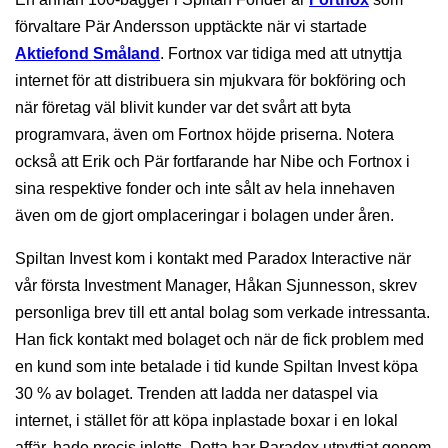
förvaltare Pär Andersson upptäckte när vi startade
Aktiefond Småland
. Fortnox var tidiga med att utnyttja
internet för att distribuera sin mjukvara för bokföring och
när företag väl blivit kunder var det svårt att byta
programvara, även om Fortnox höjde priserna. Notera
också att Erik och Pär fortfarande har Nibe och Fortnox i
sina respektive fonder och inte sålt av hela innehaven
även om de gjort omplaceringar i bolagen under åren.
Spiltan Invest kom i kontakt med Paradox Interactive när
vår första Investment Manager, Håkan Sjunnesson, skrev
personliga brev till ett antal bolag som verkade intressanta.
Han fick kontakt med bolaget och när de fick problem med
en kund som inte betalade i tid kunde Spiltan Invest köpa
30 % av bolaget. Trenden att ladda ner dataspel via
internet, i stället för att köpa inplastade boxar i en lokal
affär, hade precis inletts. Detta har Paradox utnyttjat genom