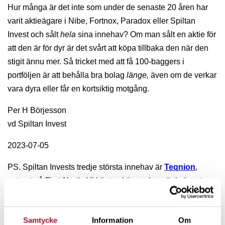
Hur många är det inte som under de senaste 20 åren har
varit aktieägare i Nibe, Fortnox, Paradox eller Spiltan
Invest och sålt
hela
sina innehav? Om man sålt en aktie för
att den är för dyr är det svårt att köpa tillbaka den när den
stigit ännu mer. Så tricket med att få 100-baggers i
portföljen är att behålla bra bolag
länge,
även om de verkar
vara dyra eller får en kortsiktig motgång.
Per H Börjesson
vd Spiltan Invest
2023-07-05
PS. Spiltan Invests tredje största innehav är
Teqnion
,
noterat på First North. Vi köpte aktier redan när bolaget var
onoterat. I dag har bolaget blivit en 10-bagger för Spiltan.
Senaste halvåret har det dock varit en rad artiklar där
Samtycke
Information
Om
bolaget fått säljrekommendationer, eftersom Teqnion är så