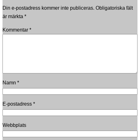
Din e-postadress kommer inte publiceras.
Obligatoriska fält
är märkta
*
Kommentar
*
Namn
*
E-postadress
*
Webbplats