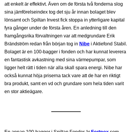
att enkelt är effektivt. Även om de första två fonderna slog
sina jämförelseindex tog det sju år innan bolaget blev
lönsamt och Spiltan Invest fick stoppa in ytterligare kapital
fyra gånger under de första åren. En anledning till den
framgångsrika förvaltningen var att medgrundare Erik
Brändström redan från början tog in
Nibe
i Aktiefond Stabil.
Bolaget är en 100-bagger i fonden och har kunnat leverera
en fantastisk avkastning med sina värmepumpar, som
ligger helt rätt i tiden när alla skall spara energi. Nibe har
också kunnat höja priserna tack vare att de har en riktigt
bra produkt, samt en vd och grundare som hela tiden varit
en stor aktieägare.
En annan 100-bagger i Spiltan Fonder är
Fortnox
som