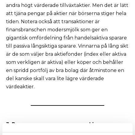
andra högt värderade tillväxtaktier. Men det är lätt
att tjäna pengar på aktier när börserna stiger hela
tiden. Notera också att transaktioner är
finansbranschen modersmjölk som ger en
gigantisk omfördelning från handelsaktiva sparare
till passiva långsiktiga sparare. Vinnarna på lång sikt
är de som väljer bra aktiefonder (index eller aktiva
som verkligen är aktiva) eller köper och behåller
en spridd portfölj av bra bolag där åtminstone en
del kanske skall vara lite lägre värderade
värdeaktier.
3. Bygg upp en egen pengamaskin
Även om man är duktig på att spara är det ett