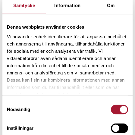
vanligt problem att man säljer sina aktier eller
Samtycke
Information
Om
fonder för att konsumera eller köpa något man
behöver när man exempelvis nått 10 000 eller 100
Denna webbplats använder cookies
000 kr. Det innebär att man sedan får starta om
Vi använder enhetsidentifierare för att anpassa innehållet
igen från noll. Då är det bättre att ha tålamod och
och annonserna till användarna, tillhandahålla funktioner
bygga upp en pengamaskin som löpande ger
för sociala medier och analysera vår trafik. Vi
värdestegring och utdelning på kanske 10 % varje
vidarebefordrar även sådana identifierare och annan
år. Avkastningen och utdelningen kan man sedan
information från din enhet till de sociala medier och
konsumera. Om man kommer upp till en miljon i
annons- och analysföretag som vi samarbetar med.
en aktieportfölj innebär det att man kanske har
Dessa kan i sin tur kombinera informationen med annan
100 000 kr att spendera varje år. Om man i dag har
information som du har tillhandahållit eller som de har
samlat in när du har använt deras tjänster.
lägre kostnader på grund av pandemin är det ett
utmärkt tillfälle att börja spara ännu mer till den
Samtyckesval
Nödvändig
egna portföljen som sedan löpande kan ge
intäkter varje år.
Inställningar