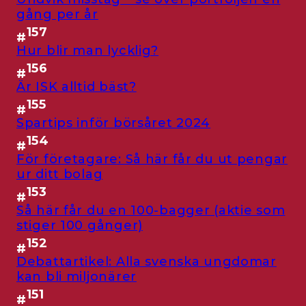
gång per år
157
#
Hur blir man lycklig?
156
#
Är ISK alltid bäst?
155
#
Spartips inför börsåret 2024
154
#
För företagare: Så här får du ut pengar
ur ditt bolag
153
#
Så här får du en 100-bagger (aktie som
stiger 100 gånger)
152
#
Debattartikel: Alla svenska ungdomar
kan bli miljonärer
151
#