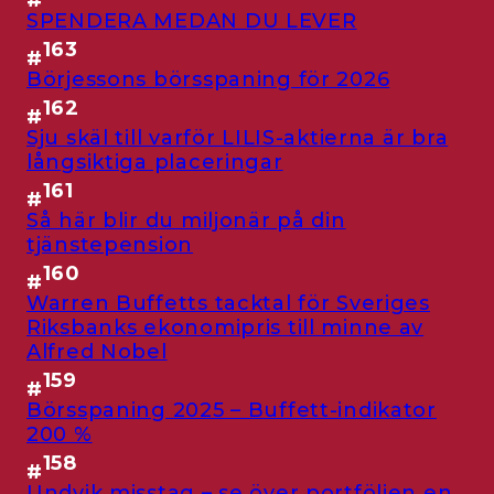
SPENDERA MEDAN DU LEVER
163
#
Börjessons börsspaning för 2026
162
#
Sju skäl till varför LILIS-aktierna är bra
långsiktiga placeringar
161
#
Så här blir du miljonär på din
tjänstepension
160
#
Warren Buffetts tacktal för Sveriges
Riksbanks ekonomipris till minne av
Alfred Nobel
159
#
Börsspaning 2025 – Buffett-indikator
200 %
158
#
Undvik misstag – se över portföljen en