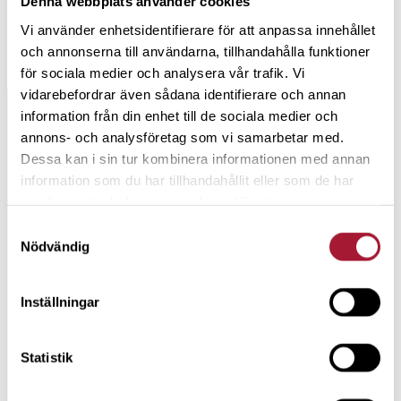
Denna webbplats använder cookies
värdelösa att placera bolagets likviditet i.
DS
Vi använder enhetsidentifierare för att anpassa innehållet
och annonserna till användarna, tillhandahålla funktioner
20 sep, 2010
för sociala medier och analysera vår trafik. Vi
vidarebefordrar även sådana identifierare och annan
information från din enhet till de sociala medier och
ARKIV SPARREBELLEN
annons- och analysföretag som vi samarbetar med.
Dessa kan i sin tur kombinera informationen med annan
information som du har tillhandahållit eller som de har
#
164
samlat in när du har använt deras tjänster.
Samtyckesval
SPENDERA MEDAN DU LEVER
Nödvändig
#
163
Inställningar
Börjessons börsspaning för 2026
Statistik
#
162