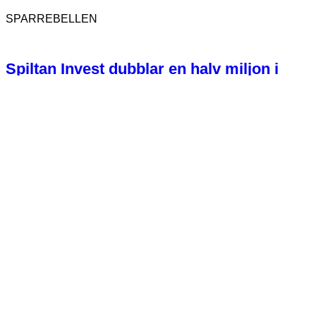
SPARREBELLEN
Spiltan Invest dubblar en halv miljon i
donationer till Ukraina till minne av
Cecilia Stegö Chilò
162
SPARREBELLEN
Sju skäl till varför LILIS-aktierna är bra
långsiktiga placeringar