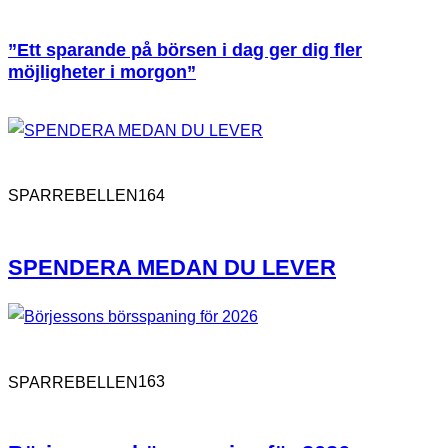
”Ett sparande på börsen i dag ger dig fler
möjligheter i morgon”
164
SPARREBELLEN
SPENDERA MEDAN DU LEVER
163
SPARREBELLEN