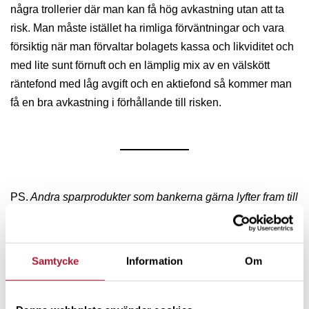
några trollerier där man kan få hög avkastning utan att ta
risk. Man måste istället ha rimliga förväntningar och vara
försiktig när man förvaltar bolagets kassa och likviditet och
med lite sunt förnuft och en lämplig mix av en välskött
räntefond med låg avgift och en aktiefond så kommer man
få en bra avkastning i förhållande till risken.
PS.
Andra sparprodukter som bankerna gärna lyfter fram till
företagare, som vill placera sin överlikviditet, är
aktieindexobligationer och andra så kallade strukturerade
produkter. Förutom att de är dyra, innehåller dolda risker
Samtycke
Information
Om
och allt som oftast har en urusel avkastning så låser man in
pengarna under en viss och det kan vara svårt att realisera
dem när du väl behöver pengarna, vilket gör dem