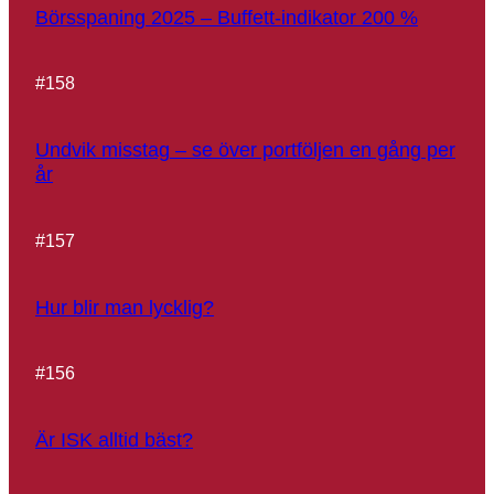
Börsspaning 2025 – Buffett-indikator 200 %
#
158
Undvik misstag – se över portföljen en gång per
år
#
157
Hur blir man lycklig?
#
156
Är ISK alltid bäst?