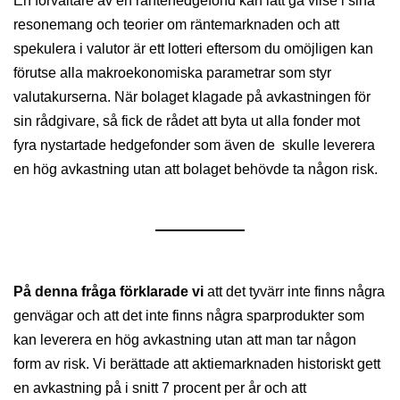
En förvaltare av en räntehedgefond kan lätt gå vilse i sina
resonemang och teorier om räntemarknaden och att
spekulera i valutor är ett lotteri eftersom du omöjligen kan
förutse alla makroekonomiska parametrar som styr
valutakurserna. När bolaget klagade på avkastningen för
sin rådgivare, så fick de rådet att byta ut alla fonder mot
fyra nystartade hedgefonder som även de skulle leverera
en hög avkastning utan att bolaget behövde ta någon risk.
På denna fråga förklarade vi
att det tyvärr inte finns några
genvägar och att det inte finns några sparprodukter som
kan leverera en hög avkastning utan att man tar någon
form av risk. Vi berättade att aktiemarknaden historiskt gett
en avkastning på i snitt 7 procent per år och att