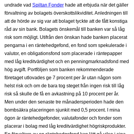
undrade vad
Spiltan Fonder
hade att erbjuda när det gäller
förvaltning av bolagets överskottslikviditet. Anledningen till
att de hörde av sig var att bolaget tyckte att de fått konstiga
råd av sin bank. Bolagets önskemål till banken var så låg
risk som möjligt. Utifrån den önskan hade banken placerat
pengarna i en räntehedgefond, en fond som spekulerade i
valutor, en obligationsfond som placerade i räntepapper
med låg kreditvärdighet och en penningmarknadsfond med
hög avgift. Portföljen som banken rekommenderade
företaget utlovades ge 7 procent per år utan någon som
helst risk och om de bara tog steget från ingen risk till låg
risk så skulle de få en avkastning på 10 procent per år.
Men under den senaste tre månadersperioden hade den
bombsäkra placeringen sjunkit med 0,5 procent. I mina
ögon är räntehedgefonder, valutafonder och fonder som
placerar i bolag med låg kreditvärdighet högriskprodukter.