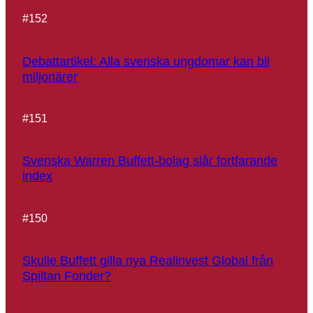
#
152
Debattartikel: Alla svenska ungdomar kan bli
miljonärer
#
151
Svenska Warren Buffett-bolag slår fortfarande
index
#
150
Skulle Buffett gilla nya Realinvest Global från
Spiltan Fonder?