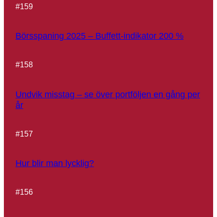
#
159
Börsspaning 2025 – Buffett-indikator 200 %
#
158
Undvik misstag – se över portföljen en gång per
år
#
157
Hur blir man lycklig?
#
156