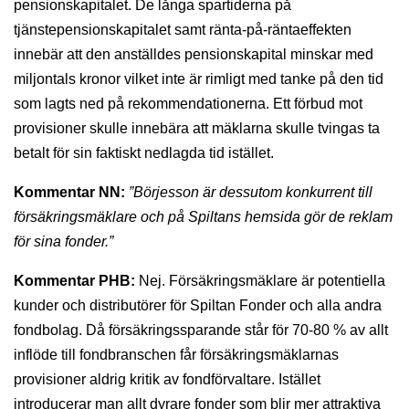
pensionskapitalet. De långa spartiderna på
tjänstepensionskapitalet samt ränta-på-räntaeffekten
innebär att den anställdes pensionskapital minskar med
miljontals kronor vilket inte är rimligt med tanke på den tid
som lagts ned på rekommendationerna. Ett förbud mot
provisioner skulle innebära att mäklarna skulle tvingas ta
betalt för sin faktiskt nedlagda tid istället.
Kommentar NN:
”Börjesson är dessutom konkurrent till
försäkringsmäklare och på Spiltans hemsida gör de reklam
för sina fonder.”
Kommentar PHB:
Nej. Försäkringsmäklare är potentiella
kunder och distributörer för Spiltan Fonder och alla andra
fondbolag. Då försäkringssparande står för 70-80 % av allt
inflöde till fondbranschen får försäkringsmäklarnas
provisioner aldrig kritik av fondförvaltare. Istället
introducerar man allt dyrare fonder som blir mer attraktiva