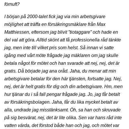
förnuft?
I början på 2000-talet fick jag via min arbetsgivare
möjlighet att träffa en försäkringsmäklare från Max
Matthiessen, eftersom jag blivit ”tiotaggare” och hade en
del val att göra. Alltid skönt att få professionella råd tänkte
jag, men inte till vilket pris som helst. Så innan vi satte
igång med vårt möte frågade jag mäklaren om jag skulle
betala något för mötet och han svarade att nej, nej, det är
gratis. Då började jag ana oråd. Jaha, du menar att min
arbetsgivare betalar för den här tjänsten, fortsatte jag. Nej,
nej, det är helt gratis för dig och din arbetsgivare. Hm, men
hur tjänar du i så fall pengar frågade jag. Jo, jag får betalt
av försäkringsbolagen. Jaha, får du lika mycket betalt av
alla, undrade jag misstänksamt. Öh, sa han och skruvade
på sig besvärat, nej, det är lite olika. Sen var hans råd inte
vatten värda, det förstod både han och jag, och mötet var