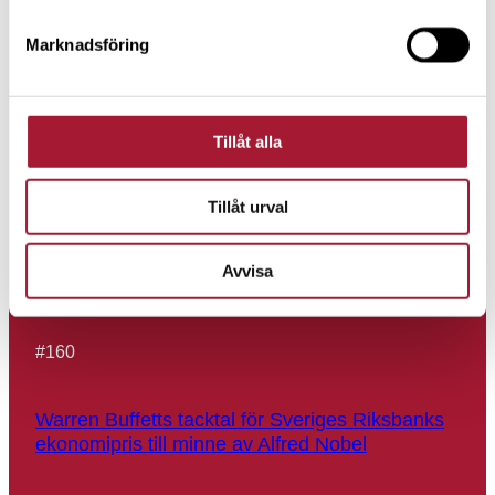
Marknadsföring
#
162
Sju skäl till varför LILIS-aktierna är bra
Tillåt alla
långsiktiga placeringar
Tillåt urval
#
161
Avvisa
Så här blir du miljonär på din tjänstepension
#
160
Warren Buffetts tacktal för Sveriges Riksbanks
ekonomipris till minne av Alfred Nobel