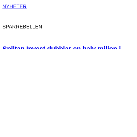
NYHETER
SPARREBELLEN
Spiltan Invest dubblar en halv miljon i
donationer till Ukraina till minne av
Cecilia Stegö Chilò
162
SPARREBELLEN
Sju skäl till varför LILIS-aktierna är bra