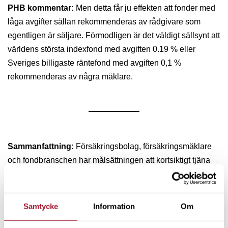
PHB kommentar:
Men detta får ju effekten att fonder med
låga avgifter sällan rekommenderas av rådgivare som
egentligen är säljare. Förmodligen är det väldigt sällsynt att
världens största indexfond med avgiften 0.19 % eller
Sveriges billigaste räntefond med avgiften 0,1 %
rekommenderas av några mäklare.
Sammanfattning:
Försäkringsbolag, försäkringsmäklare
och fondbranschen har målsättningen att kortsiktigt tjäna
så mycket pengar som möjligt på tjänstepensioner. På
Spiltan försöker vi ge ärlig information och ha
fondprodukter som ger långsiktiga kundrelationer.
Samtycke
Information
Om