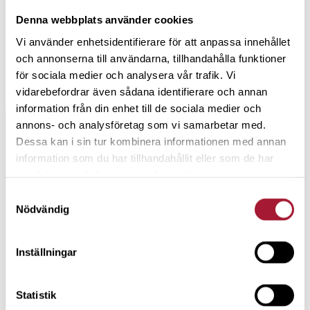
Denna webbplats använder cookies
Vi använder enhetsidentifierare för att anpassa innehållet
och annonserna till användarna, tillhandahålla funktioner
Per H Börjesson, VD, Investment AB Spiltan
för sociala medier och analysera vår trafik. Vi
10 feb, 2011
vidarebefordrar även sådana identifierare och annan
information från din enhet till de sociala medier och
annons- och analysföretag som vi samarbetar med.
Dessa kan i sin tur kombinera informationen med annan
ARKIV SPARREBELLEN
information som du har tillhandahållit eller som de har
samlat in när du har använt deras tjänster.
#
164
Samtyckesval
Nödvändig
SPENDERA MEDAN DU LEVER
Inställningar
#
163
Statistik
Börjessons börsspaning för 2026