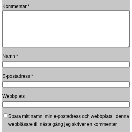
Kommentar
*
Namn
*
E-postadress
*
Webbplats
Spara mitt namn, min e-postadress och webbplats i denna
webbläsare till nästa gång jag skriver en kommentar.