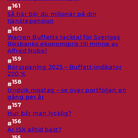
161
#
Så här blir du miljonär på din
tjänstepension
160
#
Warren Buffetts tacktal för Sveriges
Riksbanks ekonomipris till minne av
Alfred Nobel
159
#
Börsspaning 2025 – Buffett-indikator
200 %
158
#
Undvik misstag – se över portföljen en
gång per år
157
#
Hur blir man lycklig?
156
#
Är ISK alltid bäst?
155