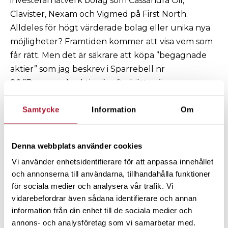
investerarnätverk bolag som Cassandra Oil,
Clavister, Nexam och Vigmed på First North.
Alldeles för högt värderade bolag eller unika nya
möjligheter? Framtiden kommer att visa vem som
får rätt. Men det är säkrare att köpa ”begagnade
aktier” som jag beskrev i Sparrebell nr
80:”Begagnade aktier är ofta bättre än
nyintroduktioer”
Samtycke
Information
Om
Onoterade aktier – ?
Bara för att din granne erbjuder dig att köpa in sig i
ett onoterat bolag behöver det inte innebära att
Denna webbplats använder cookies
det är förmånligt. En aktie för 4 kronor behöver
Vi använder enhetsidentifierare för att anpassa innehållet
inte vara mer värd än en för 450 kronor. Det
och annonserna till användarna, tillhandahålla funktioner
väsentliga är om till exempel dina 50 000 kronor
för sociala medier och analysera vår trafik. Vi
ger 0,1 % eller 10 % av bolaget. Nya satsningar tar
vidarebefordrar även sådana identifierare och annan
alltid mer tid och kostar mer pengar så det är
information från din enhet till de sociala medier och
större risk att man blir tvingad att satsa mer
annons- och analysföretag som vi samarbetar med.