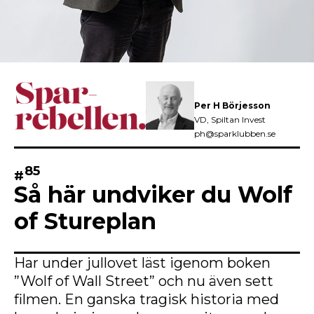
Per H Börjesson
VD, Spiltan Invest
ph@sparklubben.se
85
#
Så här undviker du Wolf
of Stureplan
Har under jullovet läst igenom boken
”Wolf of Wall Street” och nu även sett
filmen. En ganska tragisk historia med