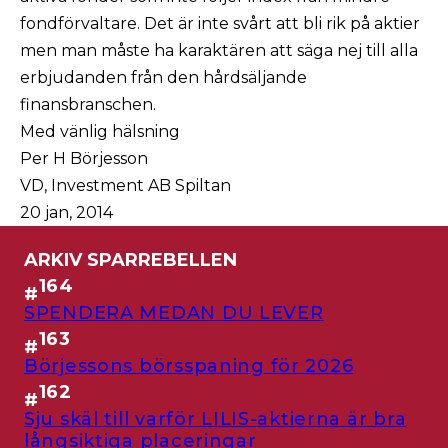
fondförvaltare. Det är inte svårt att bli rik på aktier
men man måste ha karaktären att säga nej till alla
erbjudanden från den hårdsäljande
finansbranschen.
Med vänlig hälsning
Per H Börjesson
VD, Investment AB Spiltan
20 jan, 2014
ARKIV SPARREBELLEN
164
#
SPENDERA MEDAN DU LEVER
163
#
Börjessons börsspaning för 2026
162
#
Sju skäl till varför LILIS-aktierna är bra
långsiktiga placeringar