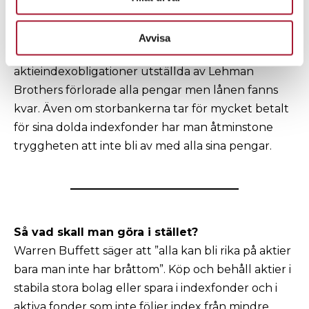
rådgivningsföretaget Acta stora helsidesannonser
om ”varför man skulle komma till dem i stället”. De
Avvisa
som följde deras råd och köpte belånade
aktieindexobligationer utställda av Lehman
Brothers förlorade alla pengar men lånen fanns
kvar. Även om storbankerna tar för mycket betalt
för sina dolda indexfonder har man åtminstone
tryggheten att inte bli av med alla sina pengar.
Så vad skall man göra i stället?
Warren Buffett säger att ”alla kan bli rika på aktier
bara man inte har bråttom”. Köp och behåll aktier i
stabila stora bolag eller spara i indexfonder och i
aktiva fonder som inte följer index från mindre