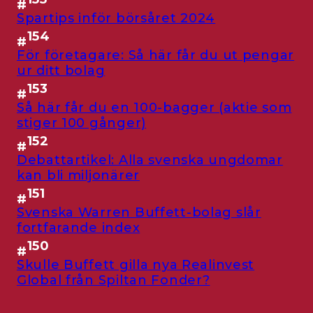
#
Spartips inför börsåret 2024
154
#
För företagare: Så här får du ut pengar
ur ditt bolag
153
#
Så här får du en 100-bagger (aktie som
stiger 100 gånger)
152
#
Debattartikel: Alla svenska ungdomar
kan bli miljonärer
151
#
Svenska Warren Buffett-bolag slår
fortfarande index
150
#
Skulle Buffett gilla nya Realinvest
Global från Spiltan Fonder?