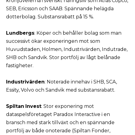
kronjuvelerna i svenskt näringsliv som Atlas Copco,
SEB, Ericsson och SAAB. Spännande helägda
dotterbolag. Substansrabatt på 15 %.
Lundbergs
: Köper och behåller bolag som man
successivt ökar exponeringen mot som
Huvudstaden, Holmen, Industrivärden, Indutrade,
SHB och Sandvik. Stor portfölj av lågt belånade
fastigheter.
Industrivärden
: Noterade innehav i SHB, SCA,
Essity, Volvo och Sandvik med substansrabatt.
Spiltan
Invest
: Stor exponering mot
dataspelsföretaget Paradox Interactive i en
bransch med stark tillväxt och en spännande
portfölj av både onoterade (Spiltan Fonder,