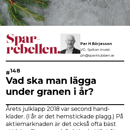
Per H Börjesson
VD, Spiltan Invest
ph@sparklubben.se
148
#
Vad ska man lägga
under granen i år?
Årets julklapp 2018 var second hand-
kläder. (I år är det hemstickade plagg.) På
aktiemarknaden är det också ofta bäst