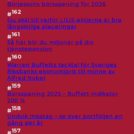
Börjessons börsspaning för 2026
162
#
Sju skäl till varför LILIS-aktierna är bra
långsiktiga placeringar
161
#
Så här blir du miljonär på din
tjänstepension
160
#
Warren Buffetts tacktal för Sveriges
Riksbanks ekonomipris till minne av
Alfred Nobel
159
#
Börsspaning 2025 – Buffett-indikator
200 %
158
#
Undvik misstag – se över portföljen en
gång per år
157
#