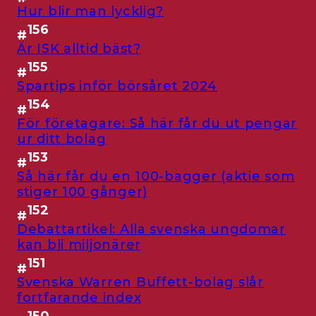
Hur blir man lycklig?
156
#
Är ISK alltid bäst?
155
#
Spartips inför börsåret 2024
154
#
För företagare: Så här får du ut pengar
ur ditt bolag
153
#
Så här får du en 100-bagger (aktie som
stiger 100 gånger)
152
#
Debattartikel: Alla svenska ungdomar
kan bli miljonärer
151
#
Svenska Warren Buffett-bolag slår
fortfarande index