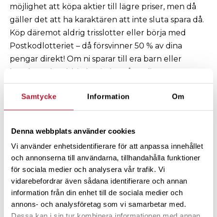
möjlighet att köpa aktier till lägre priser, men då
gäller det att ha karaktären att inte sluta spara då.
Köp däremot aldrig trisslotter eller börja med
Postkodlotteriet – då försvinner 50 % av dina
pengar direkt! Om ni sparar till era barn eller
barnbarn, ha aldrig kapitalet på vanliga
bankkonton som ger noll i ränta. Det innebär bara
Samtycke
Information
Om
att de kommer att ha sämre köpkraft när de skall
använda pengarna om 20 eller 30 år.
Denna webbplats använder cookies
Vi använder enhetsidentifierare för att anpassa innehållet
och annonserna till användarna, tillhandahålla funktioner
för sociala medier och analysera vår trafik. Vi
3. PPM-byte
vidarebefordrar även sådana identifierare och annan
I min bok ”Så här blir man miljonär i hängmattan”
information från din enhet till de sociala medier och
föreslår jag att när det gäller PPM-valet så
annons- och analysföretag som vi samarbetar med.
behöver man inte göra någonting för då hamnar
Dessa kan i sin tur kombinera informationen med annan