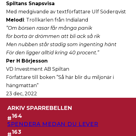
Spiltans Snapsvisa
Med medgivande av textförfattare Ulf Söderqvist
Melodi
: Trollkarlen från Indialand
”Om börsen rasar får många panik
för borta är drömmen att bli ack så rik
Men nubben står stadig som ingenting hänt
För den ligger alltid kring 40 procent.”
Per H Börjesson
VD Investment AB Spiltan
Författare till boken ”Så här blir du miljonär i
hängmattan”
23 dec, 2022
ARKIV SPARREBELLEN
164
#
SPENDERA MEDAN DU LEVER
163
#