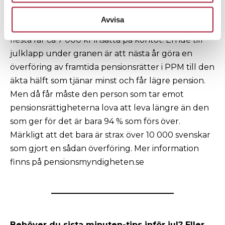
Avvisa
Förra veckan fick alla PPM-sparare sina pengar. De
flesta får ca 7 000 kr insatta på kontot. En idé till
julklapp under granen är att nästa år göra en
överföring av framtida pensionsrätter i PPM till den
äkta hälft som tjänar minst och får lägre pension.
Men då får måste den person som tar emot
pensionsrättigheterna lova att leva längre än den
som ger för det är bara 94 % som förs över.
Märkligt att det bara är strax över 10 000 svenskar
som gjort en sådan överföring. Mer information
finns på pensionsmyndigheten.se
Behöver du sista minuten-tips inför jul? Eller