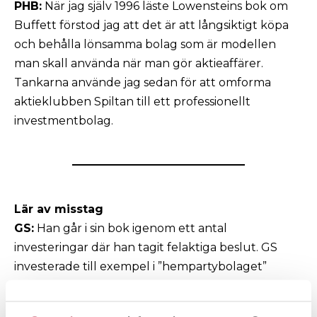
PHB:
När jag själv 1996 läste Lowensteins bok om
Buffett förstod jag att det är att långsiktigt köpa
och behålla lönsamma bolag som är modellen
man skall använda när man gör aktieaffärer.
Tankarna använde jag sedan för att omforma
aktieklubben Spiltan till ett professionellt
investmentbolag.
Lär av misstag
GS:
Han går i sin bok igenom ett antal
investeringar där han tagit felaktiga beslut. GS
investerade till exempel i ”hempartybolaget”
Tupperware men det visade sig att deras
affärsmodell inte höll när det hade kommit både