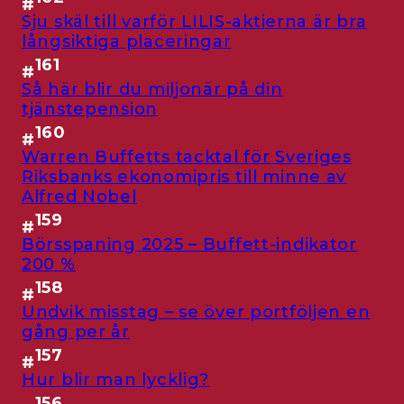
#
Sju skäl till varför LILIS-aktierna är bra
långsiktiga placeringar
161
#
Så här blir du miljonär på din
tjänstepension
160
#
Warren Buffetts tacktal för Sveriges
Riksbanks ekonomipris till minne av
Alfred Nobel
159
#
Börsspaning 2025 – Buffett-indikator
200 %
158
#
Undvik misstag – se över portföljen en
gång per år
157
#
Hur blir man lycklig?
156