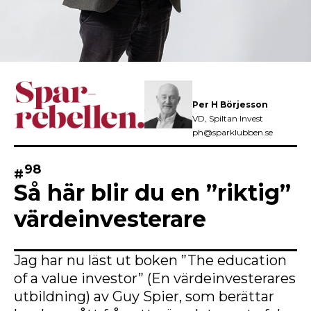
Per H Börjesson
VD, Spiltan Invest
ph@sparklubben.se
98
#
Så här blir du en ”riktig”
värdeinvesterare
Jag har nu läst ut boken ”The education
of a value investor” (En värdeinvesterares
utbildning) av Guy Spier, som berättar