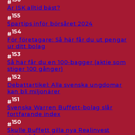
#
Är ISK alltid bäst?
155
#
Spartips inför börsåret 2024
154
#
För företagare: Så här får du ut pengar
ur ditt bolag
153
#
Så här får du en 100-bagger (aktie som
stiger 100 gånger)
152
#
Debattartikel: Alla svenska ungdomar
kan bli miljonärer
151
#
Svenska Warren Buffett-bolag slår
fortfarande index
150
#
Skulle Buffett gilla nya Realinvest