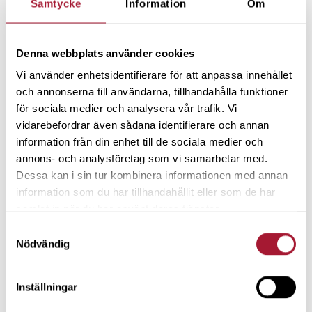
Samtycke
Information
Om
billigare och bättre förvaringskärl i många andra
affärer. GS har också blivit bättre på att strunta i de
dagliga kurserna, inte lyssna när någon mäklare
Denna webbplats använder cookies
försöker sälja på honom aktier och alltid vara
Vi använder enhetsidentifierare för att anpassa innehållet
långsiktig i aktieköpen.
och annonserna till användarna, tillhandahålla funktioner
för sociala medier och analysera vår trafik. Vi
PHB:
Vid starten av ”nya” Spiltan användes
vidarebefordrar även sådana identifierare och annan
Buffetts tankar vid köpet av noterade aktier men
information från din enhet till de sociala medier och
en del av kapitalet satsades på onoterade bolag i
annons- och analysföretag som vi samarbetar med.
Dessa kan i sin tur kombinera informationen med annan
tidiga faser – som Buffett aldrig skulle ha satsat på.
information som du har tillhandahållit eller som de har
Efter nedgångarna 2001-2003 fick vi på Spiltan
samlat in när du har använt deras tjänster.
dyrt lära oss att förväntningsbolag alltid kräver
Samtyckesval
mer kapital och tid innan de blir lönsamma.
Nödvändig
Inställningar