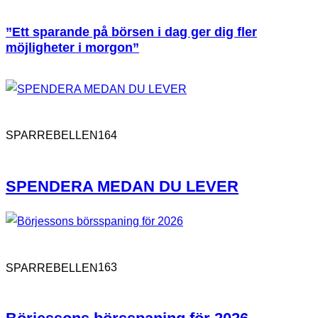
”Ett sparande på börsen i dag ger dig fler
möjligheter i morgon”
164
SPARREBELLEN
SPENDERA MEDAN DU LEVER
163
SPARREBELLEN