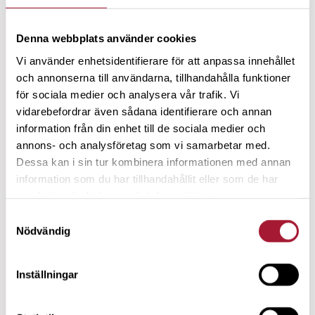
#
162
Denna webbplats använder cookies
Vi använder enhetsidentifierare för att anpassa innehållet
Sju skäl till varför LILIS-aktierna är bra
och annonserna till användarna, tillhandahålla funktioner
långsiktiga placeringar
för sociala medier och analysera vår trafik. Vi
vidarebefordrar även sådana identifierare och annan
information från din enhet till de sociala medier och
#
161
annons- och analysföretag som vi samarbetar med.
Dessa kan i sin tur kombinera informationen med annan
Så här blir du miljonär på din tjänstepension
information som du har tillhandahållit eller som de har
samlat in när du har använt deras tjänster.
#
160
Samtyckesval
Nödvändig
Warren Buffetts tacktal för Sveriges Riksbanks
ekonomipris till minne av Alfred Nobel
Inställningar
#
159