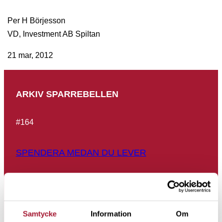
Per H Börjesson
VD, Investment AB Spiltan
21 mar, 2012
ARKIV SPARREBELLEN
#
164
SPENDERA MEDAN DU LEVER
#
163
Börjessons börsspaning för 2026
Samtycke
Information
Om