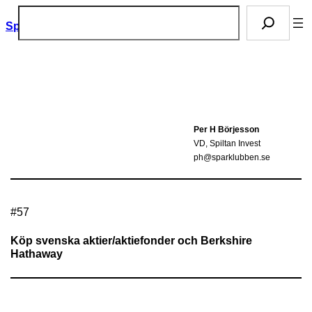
Hoppa
S
Sparklubben
till
ö
innehåll
k
Per H Börjesson
VD, Spiltan Invest
ph@sparklubben.se
#
57
Köp svenska aktier/aktiefonder och Berkshire
Hathaway