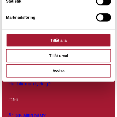
Statistik
Börsspaning 2025 – Buffett-indikator 200 %
Marknadsföring
#
158
Tillåt alla
Undvik misstag – se över portföljen en gång per
år
Tillåt urval
#
157
Avvisa
Hur blir man lycklig?
#
156
Är ISK alltid bäst?