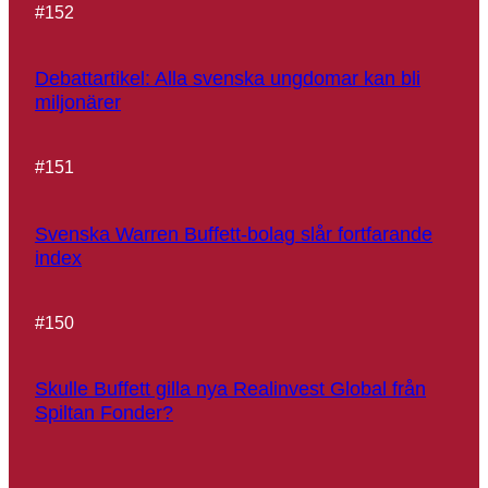
#
152
Debattartikel: Alla svenska ungdomar kan bli
miljonärer
#
151
Svenska Warren Buffett-bolag slår fortfarande
index
#
150
Skulle Buffett gilla nya Realinvest Global från
Spiltan Fonder?