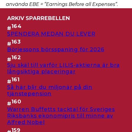
använda EBE = ”Earnings Before all Expenses”.
ARKIV SPARREBELLEN
164
#
SPENDERA MEDAN DU LEVER
163
#
Börjessons börsspaning för 2026
162
#
Sju skäl till varför LILIS-aktierna är bra
långsiktiga placeringar
161
#
Så här blir du miljonär på din
tjänstepension
160
#
Warren Buffetts tacktal för Sveriges
Riksbanks ekonomipris till minne av
Alfred Nobel
159