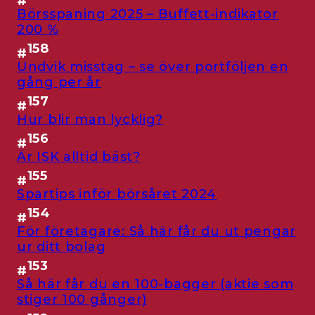
#
Börsspaning 2025 – Buffett-indikator
200 %
158
#
Undvik misstag – se över portföljen en
gång per år
157
#
Hur blir man lycklig?
156
#
Är ISK alltid bäst?
155
#
Spartips inför börsåret 2024
154
#
För företagare: Så här får du ut pengar
ur ditt bolag
153
#
Så här får du en 100-bagger (aktie som
stiger 100 gånger)