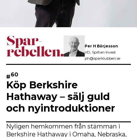
Per H Börjesson
VD, Spiltan Invest
ph@sparklubben.se
60
#
Köp Berkshire
Hathaway – sälj guld
och nyintroduktioner
Nyligen hemkommen från stämman i
Berkshire Hathaway i Omaha, Nebraska,