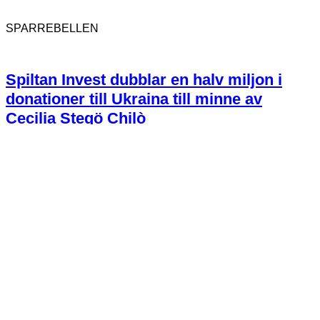
SPARREBELLEN
Spiltan Invest dubblar en halv miljon i
donationer till Ukraina till minne av
Cecilia Stegö Chilò
162
SPARREBELLEN
Sju skäl till varför LILIS-aktierna är bra
långsiktiga placeringar