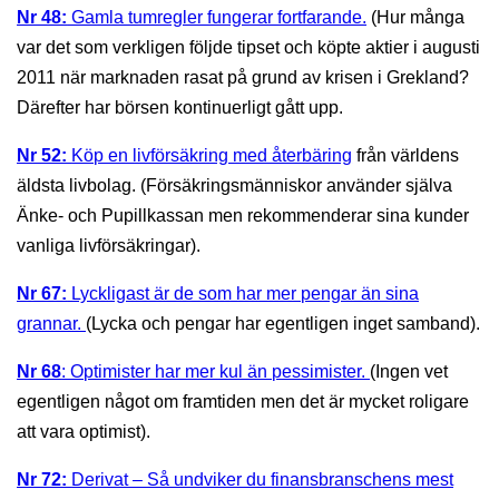
Nr 48:
Gamla tumregler fungerar fortfarande.
(Hur många
var det som verkligen följde tipset och köpte aktier i augusti
2011 när marknaden rasat på grund av krisen i Grekland?
Därefter har börsen kontinuerligt gått upp.
Nr 52:
Köp en livförsäkring med återbäring
från världens
äldsta livbolag. (Försäkringsmänniskor använder själva
Änke- och Pupillkassan men rekommenderar sina kunder
vanliga livförsäkringar).
Nr 67:
Lyckligast är de som har mer pengar än sina
grannar.
(Lycka och pengar har egentligen inget samband).
Nr 68
: Optimister har mer kul än pessimister.
(Ingen vet
egentligen något om framtiden men det är mycket roligare
att vara optimist).
Nr 72:
Derivat – Så undviker du finansbranschens mest