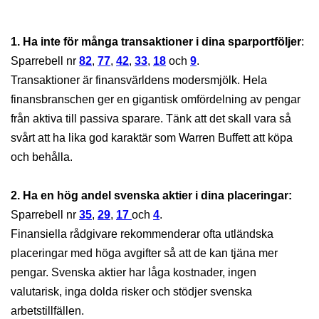
1. Ha inte för många transaktioner i dina sparportföljer
:
Sparrebell nr
82
,
77
,
42
,
33
,
18
och
9
.
Transaktioner är finansvärldens modersmjölk. Hela
finansbranschen ger en gigantisk omfördelning av pengar
från aktiva till passiva sparare. Tänk att det skall vara så
svårt att ha lika god karaktär som Warren Buffett att köpa
och behålla.
2. Ha en hög andel svenska aktier i dina placeringar:
Sparrebell nr
35
,
29
,
17
och
4
.
Finansiella rådgivare rekommenderar ofta utländska
placeringar med höga avgifter så att de kan tjäna mer
pengar. Svenska aktier har låga kostnader, ingen
valutarisk, inga dolda risker och stödjer svenska
arbetstillfällen.