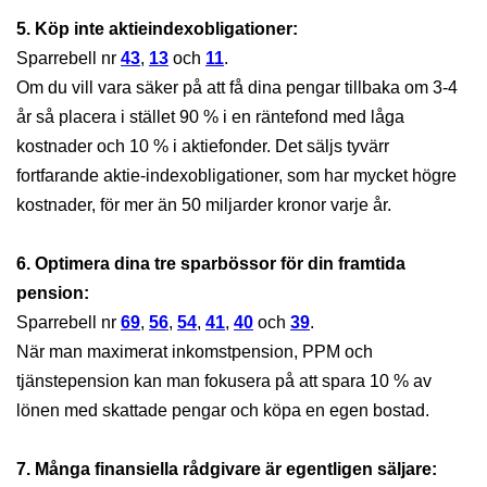
5. Köp inte aktieindexobligationer:
Sparrebell nr
43
,
13
och
11
.
Om du vill vara säker på att få dina pengar tillbaka om 3-4
år så placera i stället 90 % i en räntefond med låga
kostnader och 10 % i aktiefonder. Det säljs tyvärr
fortfarande aktie-indexobligationer, som har mycket högre
kostnader, för mer än 50 miljarder kronor varje år.
6. Optimera dina tre sparbössor för din framtida
pension:
Sparrebell nr
69
,
56
,
54
,
41
,
40
och
39
.
När man maximerat inkomstpension, PPM och
tjänstepension kan man fokusera på att spara 10 % av
lönen med skattade pengar och köpa en egen bostad.
7. Många finansiella rådgivare är egentligen säljare: