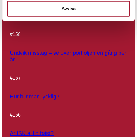
Avvisa
Börsspaning 2025 – Buffett-indikator 200 %
#
158
Undvik misstag – se över portföljen en gång per
år
#
157
Hur blir man lycklig?
#
156
Är ISK alltid bäst?