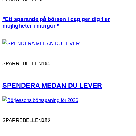
”Ett sparande på börsen i dag ger dig fler
möjligheter i morgon”
164
SPARREBELLEN
SPENDERA MEDAN DU LEVER
163
SPARREBELLEN