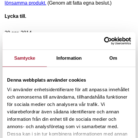
lönsamma produkt.
(Genom att fatta egna beslut.)
Lycka till.
29 apr, 2014
ARKIV SPARREBELLEN
Samtycke
Information
Om
#
164
Denna webbplats använder cookies
Vi använder enhetsidentifierare för att anpassa innehållet
SPENDERA MEDAN DU LEVER
och annonserna till användarna, tillhandahålla funktioner
för sociala medier och analysera vår trafik. Vi
#
163
vidarebefordrar även sådana identifierare och annan
information från din enhet till de sociala medier och
annons- och analysföretag som vi samarbetar med.
Börjessons börsspaning för 2026
Dessa kan i sin tur kombinera informationen med annan