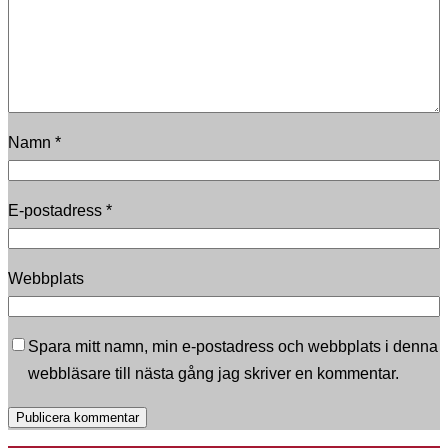
Namn
*
E-postadress
*
Webbplats
Spara mitt namn, min e-postadress och webbplats i denna
webbläsare till nästa gång jag skriver en kommentar.